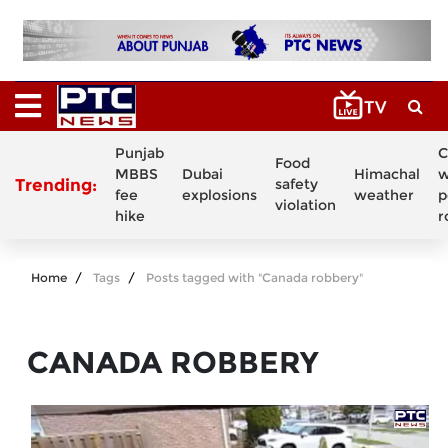
Punjab
C
Food
MBBS
Dubai
Himachal
w
Trending:
safety
fee
explosions
weather
p
violation
hike
r
Home
Tags
Posts tagged with "Canada robbery"
CANADA ROBBERY