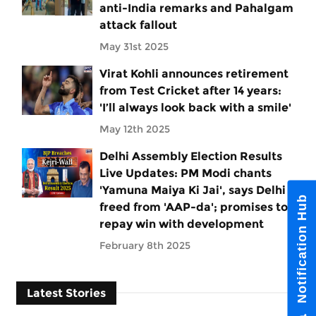
anti-India remarks and Pahalgam
attack fallout
May 31st 2025
Virat Kohli announces retirement
from Test Cricket after 14 years:
'I’ll always look back with a smile'
May 12th 2025
Delhi Assembly Election Results
Live Updates: PM Modi chants
'Yamuna Maiya Ki Jai', says Delhi
Notification Hub
freed from 'AAP-da'; promises to
repay win with development
February 8th 2025
Latest Stories