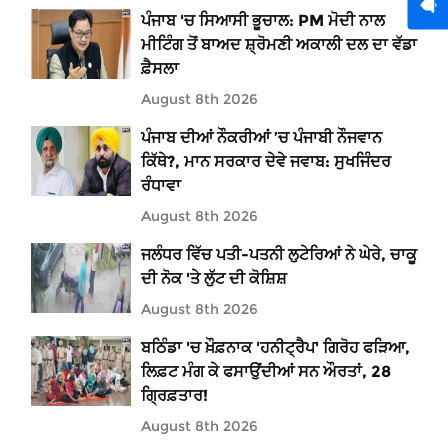
ਪੰਜਾਬ 'ਚ ਸਿਆਸੀ ਭੂਚਾਲ: PM ਮੋਦੀ ਨਾਲ
ਮੀਟਿੰਗ ਤੋਂ ਬਾਅਦ ਸ਼੍ਰੋਮਣੀ ਅਕਾਲੀ ਦਲ ਦਾ ਵੱਡਾ
ਫ਼ੈਸਲਾ
August 8th 2026
ਪੰਜਾਬ ਦੀਆਂ ਨੌਕਰੀਆਂ ’ਚ ਪੰਜਾਬੀ ਨੌਜਵਾਨ
ਕਿੱਥੇ?, ਮਾਨ ਸਰਕਾਰ ਦੇਵੇ ਜਵਾਬ: ਸੁਖਜਿੰਦਰ
ਰੰਧਾਵਾ
August 8th 2026
ਜਲੰਧਰ ਵਿੱਚ ਪਤੀ-ਪਤਨੀ ਲੁਟੇਰਿਆਂ ਨੇ ਘੇਰੇ, ਚਾਕੂ
ਦੀ ਨੋਕ 'ਤੇ ਲੁੱਟ ਦੀ ਕੋਸ਼ਿਸ਼
August 8th 2026
ਬਠਿੰਡਾ 'ਚ ਖ਼ੌਫ਼ਨਾਕ 'ਹਨੀਟ੍ਰੈਪ' ਗਿਰੋਹ ਫੜਿਆ,
ਲਿਫ਼ਟ ਮੰਗ ਕੇ ਫਸਾਉਂਦੀਆਂ ਸਨ ਔਰਤਾਂ, 28
ਗ੍ਰਿਫ਼ਤਾਰ!
August 8th 2026