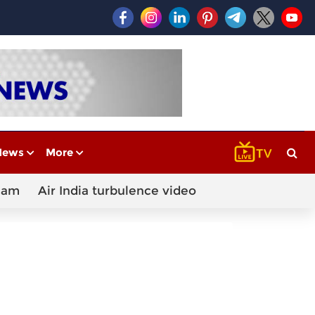
News
More
cam
Air India turbulence video