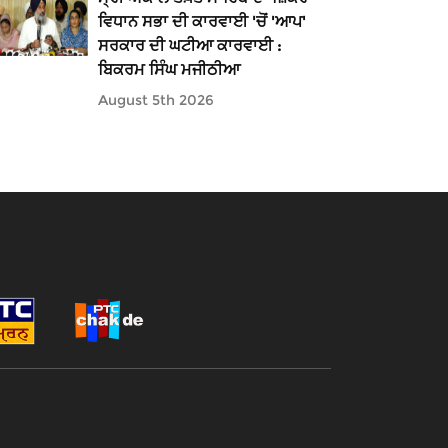
ਵਿਧਾਨ ਸਭਾ ਦੀ ਕਾਰਵਾਈ 'ਚੋਂ 'ਆਪ'
ਸਰਕਾਰ ਦੀ ਘਟੀਆ ਕਾਰਵਾਈ :
ਬਿਕਰਮ ਸਿੰਘ ਮਜੀਠੀਆ
August 5th 2026