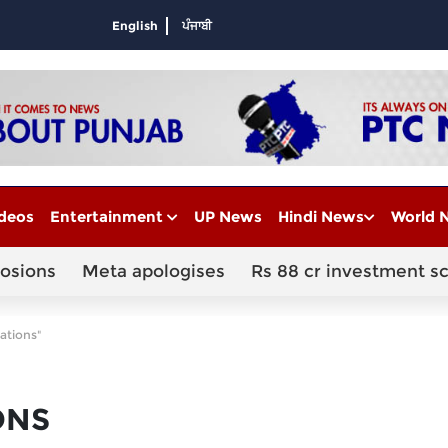
English
ਪੰਜਾਬੀ
deos
Entertainment
UP News
Hindi News
World 
losions
Meta apologises
Rs 88 cr investment s
ations"
ONS