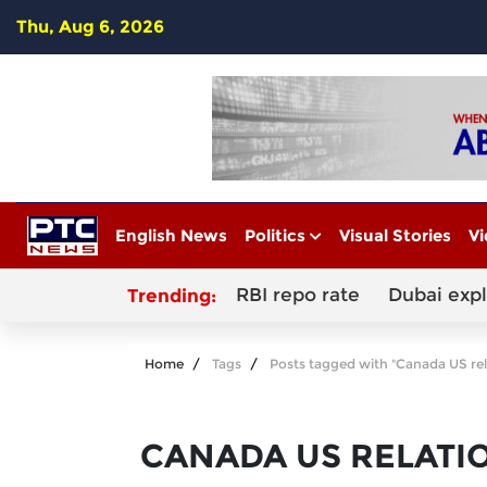
Thu, Aug 6, 2026
English News
Politics
Visual Stories
Vi
RBI repo rate
Dubai exp
Trending:
Home
Tags
Posts tagged with "Canada US rel
CANADA US RELATI