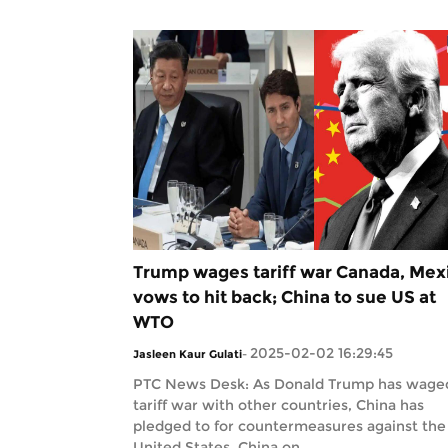
Trump wages tariff war Canada, Mex
vows to hit back; China to sue US at
WTO
2025-02-02 16:29:45
Jasleen Kaur Gulati
-
PTC News Desk: As Donald Trump has wage
tariff war with other countries, China has
pledged to for countermeasures against the
United States. China on...