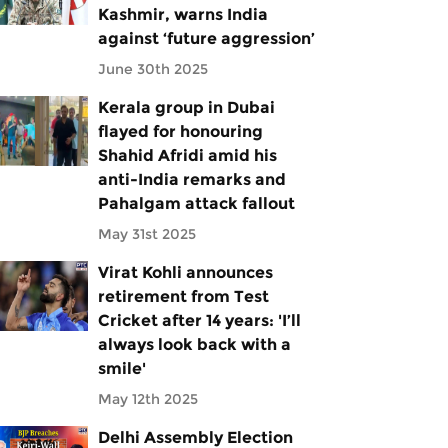
Kashmir, warns India
against ‘future aggression’
June 30th 2025
Kerala group in Dubai
flayed for honouring
Shahid Afridi amid his
anti-India remarks and
Pahalgam attack fallout
May 31st 2025
Virat Kohli announces
retirement from Test
Cricket after 14 years: 'I’ll
always look back with a
smile'
May 12th 2025
Delhi Assembly Election