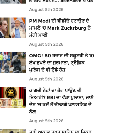
ਲਾਈਵ ਸੰਬੋਧਨ... ਬੋਲਦੇ-ਬੋਲਦੇ ਰੋ ਪਏ
August 5th 2026
PM Modi ਦੀ ਵੀਡੀਓ ਹਟਾਉਣ ਦੇ
ਮਾਮਲੇ 'ਚ Mark Zuckrburg ਨੇ
ਮੰਗੀ ਮਾਫੀ
August 5th 2026
OMG ! 50 ਹਜ਼ਾਰ ਦੀ ਸਕੂਟਰੀ ਤੇ 10
ਲੱਖ ਰੁਪਏ ਦਾ ਜੁਰਮਾਨਾ, ਟ੍ਰੈਫ਼ਿ਼ਕ
ਪੁਲਿਸ ਦੇ ਵੀ ਉਡੇ ਹੋਸ਼
August 5th 2026
ਕਾਗਜ਼ੀ ਨੋਟਾਂ ਦਾ ਭੋਗ ਪਾਉਣ ਦੀ
ਤਿਆਰੀ? RBI ਦਾ ਵੱਡਾ ਖ਼ੁਲਾਸਾ, ਜਾਣੋ
ਦੇਸ਼ 'ਚ ਕਦੋਂ ਤੋਂ ਚੱਲਣਗੇ ਪਲਾਸਟਿਕ ਦੇ
ਨੋਟ!
August 5th 2026
ਸ੍ਰੀ ਅਕਾਲ ਤਖ਼ਤ ਸਾਹਿਬ ਦਾ ਜ਼ਿਕਰ