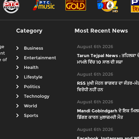
Category
Most Recent News
ge
August 6th 2026
Business
ent
Tarun Tejpal News : ਤਹਿਲਕਾ ਦੇ ਸ
Entertainment
 of
ਮਾਮਲੇ ਵਿੱਚ 10 ਸਾਲ ਦੀ ਸਜ਼ਾ
Health
August 6th 2026
Lifestyle
RSS ਮੁਖੀ ਮੋਹਨ ਭਾਗਵਤ ਦਾ ਜੰਤਰ-ਮੰਤ
Politics
ਵਿਰੋਧੀ ਨਹੀਂ ਹਨ
Technology
August 6th 2026
World
Mandi Gobindgarh ਦੇ ਇਕ ਮਿਲਕ ਪਲ
Sports
ਡਿੱਗਣ ਕਾਰਨ ਮੁਲਾਜ਼ਮਦੀ ਮੌਤ
August 6th 2026
Facebook, Instagram and What