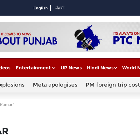
English
ਪੰਜਾਬੀ
deos
Entertainment
UP News
Hindi News
World 
xplosions
Meta apologises
PM foreign trip cost
 Kumar"
AR