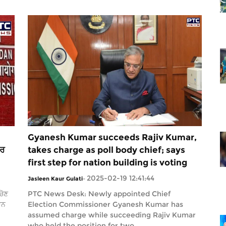
Gyanesh Kumar succeeds Rajiv Kumar,
ਬਰ
takes charge as poll body chief; says
first step for nation building is voting
2025-02-19 12:41:44
Jasleen Kaur Gulati
-
ਚੋਣ
PTC News Desk: Newly appointed Chief
ਾਨ
Election Commissioner Gyanesh Kumar has
assumed charge while succeeding Rajiv Kumar
who held the position for two...