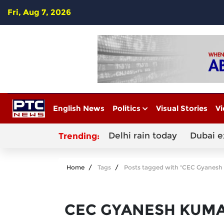
Fri, Aug 7, 2026
English News
Politics
Visual Stories
Vi
Delhi rain today
Dubai e
Trending:
Home
Tags
Posts tagged with "CEC Gyanesh
CEC GYANESH KUM