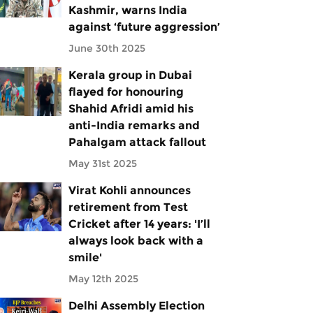
Kashmir, warns India
against ‘future aggression’
June 30th 2025
Kerala group in Dubai
flayed for honouring
Shahid Afridi amid his
anti-India remarks and
Pahalgam attack fallout
May 31st 2025
Virat Kohli announces
retirement from Test
Cricket after 14 years: 'I’ll
always look back with a
smile'
May 12th 2025
Delhi Assembly Election