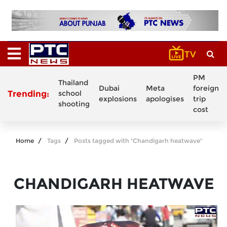
PM
Thailand
Dubai
Meta
foreign
Trending:
school
explosions
apologises
trip
shooting
cost
Home
Tags
Posts tagged with "Chandigarh heatwave"
CHANDIGARH HEATWAVE