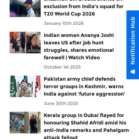
exclusion from India’s squad for
T20 World Cup 2026
Notification Hub
January 10th 2026
Indian woman Ananya Joshi
leaves US after job hunt
struggles, shares emotional
farewell | Watch Video
October 1st 2025
Pakistan army chief defends
terror groups in Kashmir, warns
India against ‘future aggression’
June 30th 2025
Kerala group in Dubai flayed for
honouring Shahid Afridi amid his
anti-India remarks and Pahalgam
attack fallout