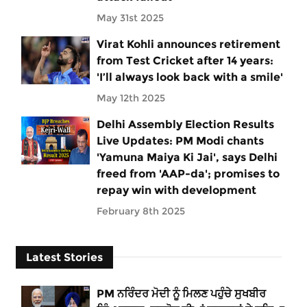
May 31st 2025
Virat Kohli announces retirement
from Test Cricket after 14 years:
'I’ll always look back with a smile'
May 12th 2025
Delhi Assembly Election Results
Live Updates: PM Modi chants
'Yamuna Maiya Ki Jai', says Delhi
freed from 'AAP-da'; promises to
repay win with development
February 8th 2025
Latest Stories
PM ਨਰਿੰਦਰ ਮੋਦੀ ਨੂੰ ਮਿਲਣ ਪਹੁੰਚੇ ਸੁਖਬੀਰ