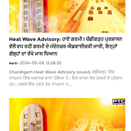
Heat Wave Advisory: ਹਾਏ ਗਰਮੀ ! ਚੰਡੀਗੜ੍ਹ ਪ੍ਰਸ਼ਾਸਨ
ਵੱਲੋਂ ਵਧ ਰਹੀ ਗਰਮੀ ਦੇ ਮੱਦੇਨਜ਼ਰ ਐਡਵਾਈਜ਼ਰੀ ਜਾਰੀ, ਇਨ੍ਹਾਂ
ਗੱਲ੍ਹਾਂ ਦਾ ਰੱਖੋ ਖ਼ਾਸ ਧਿਆਨ
2024-05-06 12:28:32
Aarti
-
Chandigarh Heat Wave Advisory issued: ਚੰਡੀਗੜ੍ਹ ਵਿੱਚ
ਤਾਪਮਾਨ ਵਿੱਚ ਅਚਾਨਕ ਵਾਧਾ ਹੋਇਆ ਹੈ। ਇਸ ਕਾਰਨ ਲੋਕ ਗਰਮੀ ਤੋਂ ਪ੍ਰੇਸ਼ਾਨ
ਹਨ। ਅਗਲੇ ਇੱਕ ਹਫ਼ਤੇ ਤੱਕ ਤਾਪਮਾਨ ਤ...