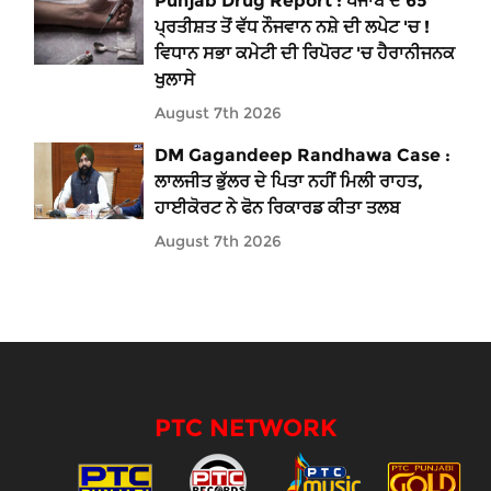
Punjab Drug Report : ਪੰਜਾਬ ਦੇ 65
ਪ੍ਰਤੀਸ਼ਤ ਤੋਂ ਵੱਧ ਨੌਜਵਾਨ ਨਸ਼ੇ ਦੀ ਲਪੇਟ 'ਚ !
ਵਿਧਾਨ ਸਭਾ ਕਮੇਟੀ ਦੀ ਰਿਪੋਰਟ 'ਚ ਹੈਰਾਨੀਜਨਕ
ਖੁਲਾਸੇ
August 7th 2026
DM Gagandeep Randhawa Case :
ਲਾਲਜੀਤ ਭੁੱਲਰ ਦੇ ਪਿਤਾ ਨਹੀਂ ਮਿਲੀ ਰਾਹਤ,
ਹਾਈਕੋਰਟ ਨੇ ਫੋਨ ਰਿਕਾਰਡ ਕੀਤਾ ਤਲਬ
August 7th 2026
PTC NETWORK