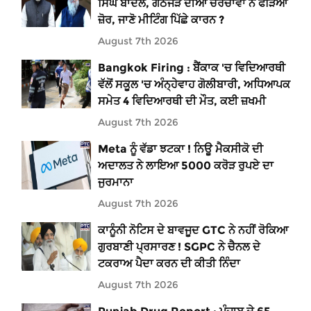
ਸਿੰਘ ਬਾਦਲ, ਗਠਜੋੜ ਦੀਆਂ ਚਰਚਾਵਾਂ ਨੇ ਫੜਿਆ
ਜ਼ੋਰ, ਜਾਣੋ ਮੀਟਿੰਗ ਪਿੱਛੇ ਕਾਰਨ ?
August 7th 2026
Bangkok Firing : ਬੈਂਕਾਕ 'ਚ ਵਿਦਿਆਰਥੀ
ਵੱਲੋਂ ਸਕੂਲ 'ਚ ਅੰਨ੍ਹੇਵਾਹ ਗੋਲੀਬਾਰੀ, ਅਧਿਆਪਕ
ਸਮੇਤ 4 ਵਿਦਿਆਰਥੀ ਦੀ ਮੌਤ, ਕਈ ਜ਼ਖਮੀ
August 7th 2026
Meta ਨੂੰ ਵੱਡਾ ਝਟਕਾ ! ਨਿਊ ਮੈਕਸੀਕੋ ਦੀ
ਅਦਾਲਤ ਨੇ ਲਾਇਆ 5000 ਕਰੋੜ ਰੁਪਏ ਦਾ
ਜੁਰਮਾਨਾ
August 7th 2026
ਕਾਨੂੰਨੀ ਨੋਟਿਸ ਦੇ ਬਾਵਜੂਦ GTC ਨੇ ਨਹੀਂ ਰੋਕਿਆ
ਗੁਰਬਾਣੀ ਪ੍ਰਸਾਰਣ ! SGPC ਨੇ ਚੈਨਲ ਦੇ
ਟਕਰਾਅ ਪੈਦਾ ਕਰਨ ਦੀ ਕੀਤੀ ਨਿੰਦਾ
August 7th 2026