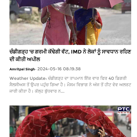
ਚੰਡੀਗੜ੍ਹ 'ਚ ਗਰਮੀ ਕੱਢੇਗੀ ਵੱਟ, IMD ਨੇ ਲੋਕਾਂ ਨੂੰ ਸਾਵਧਾਨ ਰਹਿਣ
ਦੀ ਕੀਤੀ ਅਪੀਲ
2024-05-16 08:19:38
Amritpal Singh
-
Weather Update: ਚੰਡੀਗੜ੍ਹ ਦਾ ਤਾਪਮਾਨ ਇੱਕ ਵਾਰ ਫਿਰ 40 ਡਿਗਰੀ
ਸੈਲਸੀਅਸ ਤੋਂ ਉਪਰ ਪਹੁੰਚ ਗਿਆ ਹੈ। ਮੌਸਮ ਵਿਭਾਗ ਨੇ ਅੱਜ ਤੋਂ ਹੀਟ ਵੇਵ ਅਲਰਟ
ਜਾਰੀ ਕੀਤਾ ਹੈ। ਕੱਲ੍ਹ ਬੁੱਧਵਾਰ ਨ...