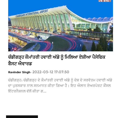
ਚੰਡੀਗੜ੍ਹ ਕੌਮਾਂਤਰੀ ਹਵਾਈ ਅੱਡੇ ਨੂੰ ਮਿਲਿਆ ਏਸ਼ੀਆ ਪੈਸੇਫਿਕ
ਬੈਸਟ ਐਵਾਰਡ
2022-03-12 17:07:50
Ravinder Singh
-
ਚੰਡੀਗੜ੍ਹ: ਚੰਡੀਗੜ੍ਹ ਦੇ ਕੌਮਾਂਤਰੀ ਹਵਾਈ ਅੱਡੇ ਨੂੰ ਦੇਸ਼ ਦੇ ਸਰਵੋਤਮ ਹਵਾਈ ਅੱਡੇ
ਦਾ ਪੁਰਸਕਾਰ ਨਾਲ ਸਨਮਾਨਤ ਕੀਤਾ ਗਿਆ ਹੈ। ਇਹ ਐਲਾਨ ਏਅਰਪੋਰਟ ਕੌਂਸਲ
ਇੰਟਰਨੈਸ਼ਨਲ ਵੱਲੋਂ ਕੀਤਾ ਗ...