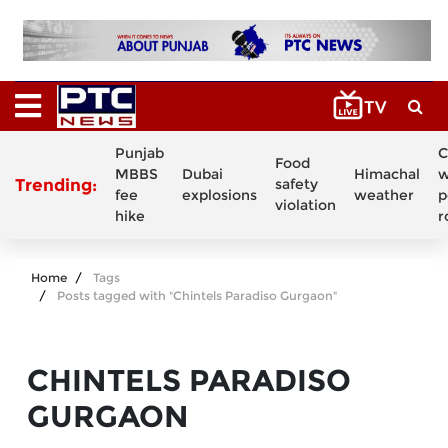
Punjab
C
Food
MBBS
Dubai
Himachal
w
Trending:
safety
fee
explosions
weather
p
violation
hike
r
Home
Tags
Posts tagged with "Chintels Paradiso Gurgaon"
CHINTELS PARADISO
GURGAON