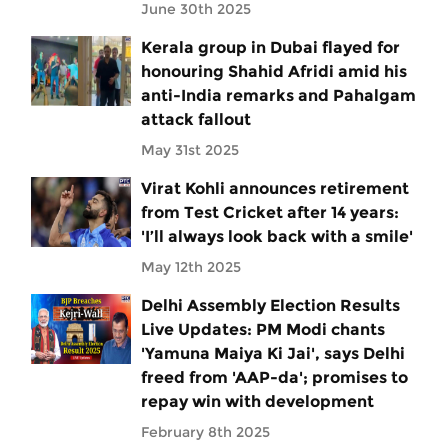
June 30th 2025
Kerala group in Dubai flayed for
honouring Shahid Afridi amid his
anti-India remarks and Pahalgam
attack fallout
May 31st 2025
Virat Kohli announces retirement
from Test Cricket after 14 years:
'I’ll always look back with a smile'
May 12th 2025
Delhi Assembly Election Results
Live Updates: PM Modi chants
'Yamuna Maiya Ki Jai', says Delhi
freed from 'AAP-da'; promises to
repay win with development
February 8th 2025