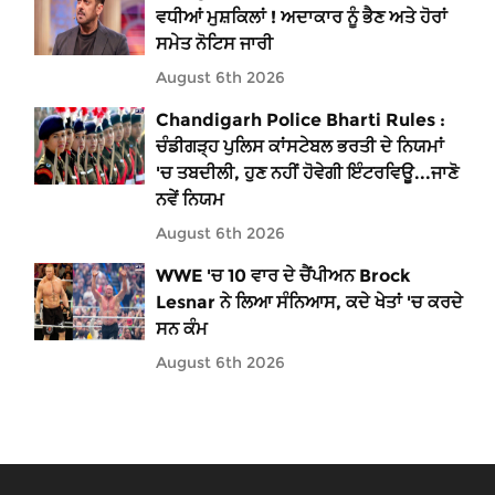
ਵਧੀਆਂ ਮੁਸ਼ਕਿਲਾਂ ! ਅਦਾਕਾਰ ਨੂੰ ਭੈਣ ਅਤੇ ਹੋਰਾਂ
ਸਮੇਤ ਨੋਟਿਸ ਜਾਰੀ
August 6th 2026
Chandigarh Police Bharti Rules :
ਚੰਡੀਗੜ੍ਹ ਪੁਲਿਸ ਕਾਂਸਟੇਬਲ ਭਰਤੀ ਦੇ ਨਿਯਮਾਂ
'ਚ ਤਬਦੀਲੀ, ਹੁਣ ਨਹੀਂ ਹੋਵੇਗੀ ਇੰਟਰਵਿਊ...ਜਾਣੋ
ਨਵੇਂ ਨਿਯਮ
August 6th 2026
WWE 'ਚ 10 ਵਾਰ ਦੇ ਚੈਂਪੀਅਨ Brock
Lesnar ਨੇ ਲਿਆ ਸੰਨਿਆਸ, ਕਦੇ ਖੇਤਾਂ 'ਚ ਕਰਦੇ
ਸਨ ਕੰਮ
August 6th 2026