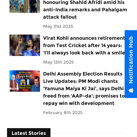
honouring Shahid Afridi amid his
anti-India remarks and Pahalgam
attack fallout
May 31st 2025
Virat Kohli announces retirement
Notification Hub
from Test Cricket after 14 years:
'I’ll always look back with a smile'
May 12th 2025
Delhi Assembly Election Results
Live Updates: PM Modi chants
'Yamuna Maiya Ki Jai', says Delhi
freed from 'AAP-da'; promises to
repay win with development
February 8th 2025
Latest Stories