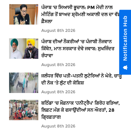
ਪੰਜਾਬ 'ਚ ਸਿਆਸੀ ਭੂਚਾਲ: PM ਮੋਦੀ ਨਾਲ
ਮੀਟਿੰਗ ਤੋਂ ਬਾਅਦ ਸ਼੍ਰੋਮਣੀ ਅਕਾਲੀ ਦਲ ਦਾ ਵੱਡਾ
Notification Hub
ਫ਼ੈਸਲਾ
August 8th 2026
ਪੰਜਾਬ ਦੀਆਂ ਨੌਕਰੀਆਂ ’ਚ ਪੰਜਾਬੀ ਨੌਜਵਾਨ
ਕਿੱਥੇ?, ਮਾਨ ਸਰਕਾਰ ਦੇਵੇ ਜਵਾਬ: ਸੁਖਜਿੰਦਰ
ਰੰਧਾਵਾ
August 8th 2026
ਜਲੰਧਰ ਵਿੱਚ ਪਤੀ-ਪਤਨੀ ਲੁਟੇਰਿਆਂ ਨੇ ਘੇਰੇ, ਚਾਕੂ
ਦੀ ਨੋਕ 'ਤੇ ਲੁੱਟ ਦੀ ਕੋਸ਼ਿਸ਼
August 8th 2026
ਬਠਿੰਡਾ 'ਚ ਖ਼ੌਫ਼ਨਾਕ 'ਹਨੀਟ੍ਰੈਪ' ਗਿਰੋਹ ਫੜਿਆ,
ਲਿਫ਼ਟ ਮੰਗ ਕੇ ਫਸਾਉਂਦੀਆਂ ਸਨ ਔਰਤਾਂ, 28
ਗ੍ਰਿਫ਼ਤਾਰ!
August 8th 2026