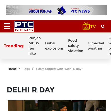
Punjab
C
Food
MBBS
Dubai
Himachal
w
Trending:
safety
fee
explosions
weather
p
violation
hike
r
Home
Tags
Posts tagged with "Delhi R day"
DELHI R DAY