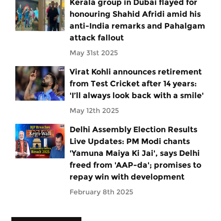
Kerala group in Dubai flayed for
honouring Shahid Afridi amid his
anti-India remarks and Pahalgam
attack fallout
May 31st 2025
Virat Kohli announces retirement
from Test Cricket after 14 years:
'I’ll always look back with a smile'
May 12th 2025
Delhi Assembly Election Results
Live Updates: PM Modi chants
'Yamuna Maiya Ki Jai', says Delhi
freed from 'AAP-da'; promises to
repay win with development
February 8th 2025