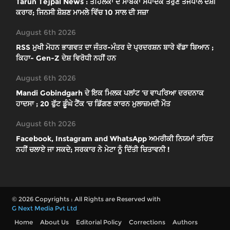
Tarun Tejpal News : ਤਹਿਲਕਾ ਦੇ ਸਾਬਕਾ ਸੰਪਾਦਕ ਤਰੁਣ ਤੇਜਪਾਲ ਦੋਸ਼ੀ
ਕਰਾਰ; ਜਿਨਸੀ ਸ਼ੋਸ਼ਣ ਮਾਮਲੇ ਵਿੱਚ 10 ਸਾਲ ਦੀ ਸਜ਼ਾ
August 6th 2026
RSS ਮੁਖੀ ਮੋਹਨ ਭਾਗਵਤ ਦਾ ਜੰਤਰ-ਮੰਤਰ ਦੇ ਪ੍ਰਦਰਸ਼ਨ ਬਾਰੇ ਵੱਡਾ ਬਿਆਨ ;
ਕਿਹਾ- Gen-Z ਦੇਸ਼ ਵਿਰੋਧੀ ਨਹੀਂ ਹਨ
August 6th 2026
Mandi Gobindgarh ਦੇ ਇਕ ਮਿਲਕ ਪਲਾਂਟ ’ਚ ਵਾਪਰਿਆ ਦਰਦਨਾਕ
ਹਾਦਸਾ ; 20 ਫੁੱਟ ਡੂੰਘੇ ਟੈਂਕ ’ਚ ਡਿੱਗਣ ਕਾਰਨ ਮੁਲਾਜ਼ਮਦੀ ਮੌਤ
August 6th 2026
Facebook, Instagram and WhatsApp ਅਮਰੀਕੀ ਨਿਯਮਾਂ ਤਹਿਤ
ਨਹੀਂ ਚਲਾਏ ਜਾ ਸਕਦੇ; ਸਰਕਾਰ ਨੇ ਮੇਟਾ ਨੂੰ ਦਿੱਤੀ ਚਿਤਾਵਨੀ !
© 2026 Copyrights : All Rights are Reserved with
G Next Media Pvt Ltd
Home
About Us
Editorial Policy
Corrections
Authors