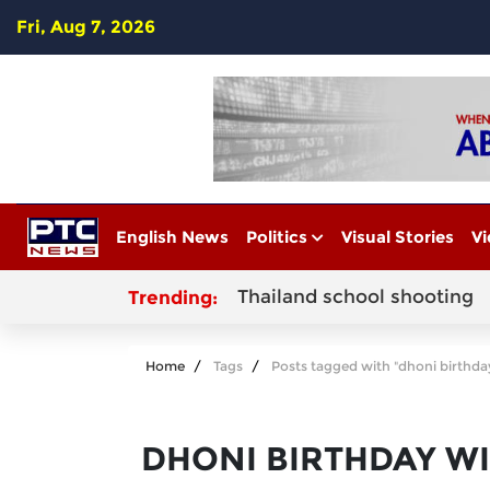
Fri, Aug 7, 2026
English News
Politics
Visual Stories
Vi
Thailand school shooting
Trending:
Home
Tags
Posts tagged with "dhoni birthda
DHONI BIRTHDAY W