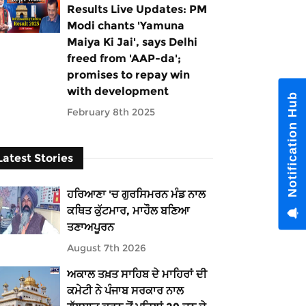
Results Live Updates: PM
Modi chants 'Yamuna
Maiya Ki Jai', says Delhi
freed from 'AAP-da';
promises to repay win
with development
Notification Hub
February 8th 2025
Latest Stories
ਹਰਿਆਣਾ 'ਚ ਗੁਰਸਿਮਰਨ ਮੰਡ ਨਾਲ
ਕਥਿਤ ਕੁੱਟਮਾਰ, ਮਾਹੌਲ ਬਣਿਆ
ਤਣਾਅਪੂਰਨ
August 7th 2026
ਅਕਾਲ ਤਖ਼ਤ ਸਾਹਿਬ ਦੇ ਮਾਹਿਰਾਂ ਦੀ
ਕਮੇਟੀ ਨੇ ਪੰਜਾਬ ਸਰਕਾਰ ਨਾਲ