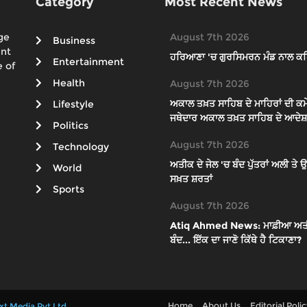
Category
Most Recent News
ge
August 7th 2026
Business
ent
ਹਰਿਆਣਾ 'ਚ ਗੁਰਸਿਮਰਨ ਮੰਡ ਨਾਲ ਕਥ
Entertainment
 of
Health
August 7th 2026
ਅਕਾਲ ਤਖ਼ਤ ਸਾਹਿਬ ਦੇ ਮਾਹਿਰਾਂ ਦੀ ਕਮੇ
Lifestyle
ਜਥੇਦਾਰ ਅਕਾਲ ਤਖ਼ਤ ਸਾਹਿਬ ਦੇ ਆਦੇਸ਼ਾ
Politics
August 7th 2026
Technology
ਅਤੀਕ ਦੇ ਜੇਲ 'ਚ ਬੰਦ ਪੁੱਤਰਾਂ ਅਲੀ ਤ
World
ਸਖ਼ਤ ਸ਼ਰਤਾਂ
Sports
August 7th 2026
Atiq Ahmed News: ਮਾਫ਼ੀਆ ਅਤੀਕ ਦੇ
ਬੰਦ... ਇੱਕ ਦਾ ਜਾਣੋ ਕਿੱਥੇ ਹੈ ਟਿਕਾਣਾ?
Home
About Us
Editorial Poli
xt Media Pvt Ltd