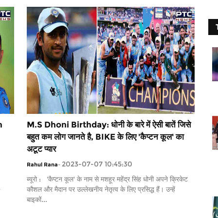
n
M.S Dhoni Birthday: धोनी के बारे में ऐसी बातें जिसे
बहुत कम लोग जानते है, BIKE के लिए 'कैप्टन कूल' का
अटूट प्यार
2023-07-07 10:45:30
Rahul Rana
-
ब्यूरो : 'कैप्टन कूल' के नाम से मशहूर महेंद्र सिंह धोनी अपने क्रिकेट
t
कौशल और मैदान पर उल्लेखनीय नेतृत्व के लिए प्रसिद्ध हैं। उन्हें
बाइकों...