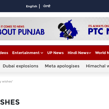
English
ਪੰਜਾਬੀ
deos
Entertainment
UP News
Hindi News
World 
Dubai explosions
Meta apologises
Himachal 
y wishes"
ISHES