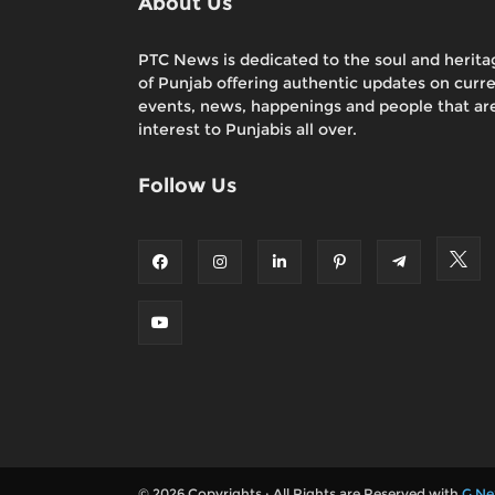
About Us
PTC News is dedicated to the soul and herita
of Punjab offering authentic updates on curr
events, news, happenings and people that are
interest to Punjabis all over.
Follow Us
© 2026 Copyrights : All Rights are Reserved with
G Ne