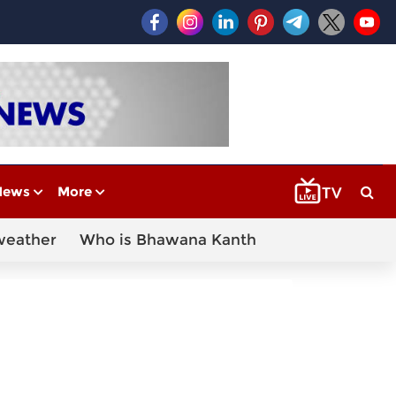
News
More
weather
Who is Bhawana Kanth