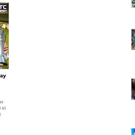
day
er
 41
d