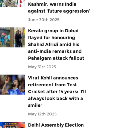
Kashmir, warns India
against ‘future aggression’
June 30th 2025
Kerala group in Dubai
flayed for honouring
Shahid Afridi amid his
anti-India remarks and
Pahalgam attack fallout
May 31st 2025
Virat Kohli announces
retirement from Test
Cricket after 14 years: 'I’ll
always look back with a
smile'
May 12th 2025
Delhi Assembly Election