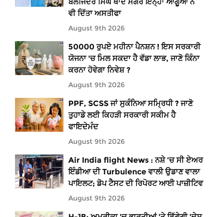
ਬਲਜਿੰਦਰ ਸਿੰਘ ਥਾਂਦੇ ਮਗਰੋਂ ਇਨ੍ਹਾਂ ਆਗੂਆਂ ਨੇ
ਵੀ ਦਿੱਤਾ ਅਸਤੀਫਾ
August 9th 2026
50000 ਰੁਪਏ ਮਹੀਨਾ ਪੈਨਸ਼ਨ ! ਇਸ ਸਰਕਾਰੀ
ਯੋਜਨਾ 'ਚ ਮਿਲ ਸਕਦਾ ਹੈ ਵੱਡਾ ਲਾਭ, ਜਾਣੋ ਕਿੰਨਾ
ਕਰਨਾ ਹੋਵੇਗਾ ਨਿਵੇਸ਼ ?
August 9th 2026
PPF, SCSS ਜਾਂ ਸੁਕੰਨਿਆ ਸਮ੍ਰਿਧੀ ? ਜਾਣੋ
ਤੁਹਾਡੇ ਲਈ ਕਿਹੜੀ ਸਰਕਾਰੀ ਸਕੀਮ ਹੈ
ਫਾਇਦੇਮੰਦ
August 9th 2026
Air India flight News : ਨਸ਼ੇ ’ਚ ਸੀ ਏਅਰ
ਇੰਡੀਆ ਦੀ Turbulence ਵਾਲੀ ਉਡਾਣ ਵਾਲਾ
ਪਾਇਲਟ; ਡੋਪ ਟੈਸਟ ਦੀ ਰਿਪੋਰਟ ਆਈ ਪਾਜ਼ੀਟਿਵ
August 9th 2026
H-1B: ਅਮਰੀਕਾ 'ਚ ਭਾਰਤੀਆਂ 'ਤੇ ਡਿੱਗੇਗੀ 'ਦੇਸ਼