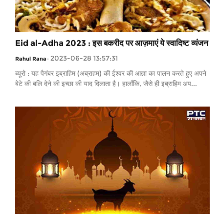
Eid al-Adha 2023 : इस बकरीद पर आज़माएं ये स्वादिष्ट व्यंजन
2023-06-28 13:57:31
Rahul Rana
-
ब्यूरो : यह पैगंबर इब्राहिम (अब्राहम) की ईश्वर की आज्ञा का पालन करते हुए अपने
बेटे की बलि देने की इच्छा की याद दिलाता है। हालाँकि, जैसे ही इब्राहिम अप...