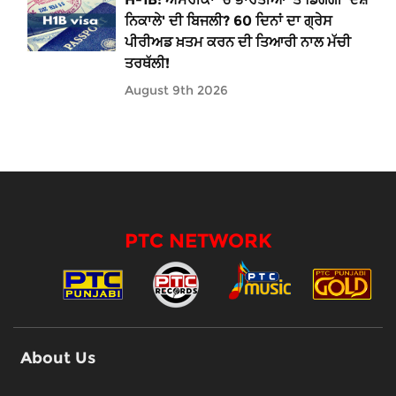
ਨਿਕਾਲੇ' ਦੀ ਬਿਜਲੀ? 60 ਦਿਨਾਂ ਦਾ ਗ੍ਰੇਸ
ਪੀਰੀਅਡ ਖ਼ਤਮ ਕਰਨ ਦੀ ਤਿਆਰੀ ਨਾਲ ਮੱਚੀ
ਤਰਥੱਲੀ!
August 9th 2026
PTC NETWORK
About Us