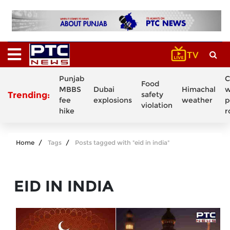
Punjab
C
Food
MBBS
Dubai
Himachal
w
Trending:
safety
fee
explosions
weather
p
violation
hike
r
Home
Tags
Posts tagged with "eid in india"
EID IN INDIA