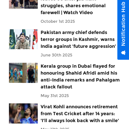
Notification Hub
struggles, shares emotional
farewell | Watch Video
October 1st 2025
Pakistan army chief defends
terror groups in Kashmir, warns
India against ‘future aggression’
June 30th 2025
Kerala group in Dubai flayed for
honouring Shahid Afridi amid his
anti-India remarks and Pahalgam
attack fallout
May 31st 2025
Virat Kohli announces retirement
from Test Cricket after 14 years:
'I’ll always look back with a smile'