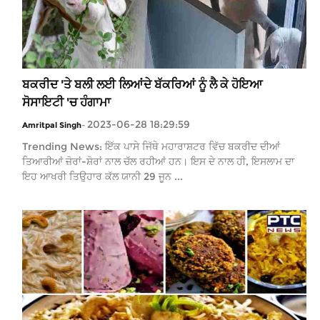
ਬਕਰੀਦ 'ਤੇ ਬਲੀ ਲਈ ਲਿਆਂਦੇ ਬੱਕਰਿਆਂ ਨੂੰ ਲੈ ਕੇ ਹੋਇਆ
ਸੋਸਾਇਟੀ 'ਚ ਹੰਗਾਮਾ
2023-06-28 18:29:59
Amritpal Singh
-
Trending News: ਇੱਕ ਪਾਸੇ ਜਿੱਥੇ ਮਹਾਰਾਸ਼ਟਰ ਵਿੱਚ ਬਕਰੀਦ ਦੀਆਂ
ਤਿਆਰੀਆਂ ਜ਼ੋਰਾਂ-ਸ਼ੋਰਾਂ ਨਾਲ ਚੱਲ ਰਹੀਆਂ ਹਨ। ਇਸ ਦੇ ਨਾਲ ਹੀ, ਇਸਲਾਮ ਦਾ
ਇਹ ਆਖਰੀ ਤਿਉਹਾਰ ਕੱਲ ਯਾਨੀ 29 ਜੂਨ ...