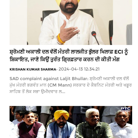
ਸ਼੍ਰੋਮਣੀ ਅਕਾਲੀ ਦਲ ਵੱਲੋਂ ਮੰਤਰੀ ਲਾਲਜੀਤ ਭੁੱਲਰ ਖਿਲਾਫ਼ ECI ਨੂੰ
ਸ਼ਿਕਾਇਤ, ਜਾਣੋ ਕਿਉਂ ਤੁਰੰਤ ਗ੍ਰਿਫ਼ਤਾਰ ਕਰਨ ਦੀ ਕੀਤੀ ਮੰਗ
2024-04-13 12:34:21
KRISHAN KUMAR SHARMA
-
SAD complaint against Laljit Bhullar: ਸ਼੍ਰੋਮਣੀ ਅਕਾਲੀ ਦਲ ਵੱਲੋਂ
ਮੁੱਖ ਮੰਤਰੀ ਭਗਵੰਤ ਮਾਨ (CM Mann) ਸਰਕਾਰ ਦੇ ਕੈਬਨਿਟ ਮੰਤਰੀ ਅਤੇ ਖਡੂਰ
ਸਾਹਿਬ ਤੋਂ ਲੋਕ ਸਭਾ ਉਮੀਦਵਾਰ ਲ...