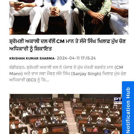
ਸ਼੍ਰੋਮਣੀ ਅਕਾਲੀ ਦਲ ਵੱਲੋਂ CM ਮਾਨ ਤੇ ਸੰਜੇ ਸਿੰਘ ਖਿਲਾਫ਼ ਮੁੱਖ ਚੋਣ
ਅਧਿਕਾਰੀ ਨੂੰ ਸ਼ਿਕਾਇਤ
2024-04-11 17:15:24
KRISHAN KUMAR SHARMA
-
ਚੰਡੀਗੜ੍ਹ: ਸ਼੍ਰੋਮਣੀ ਅਕਾਲੀ ਦਲ ਨੇ ਪੰਜਾਬ ਦੇ ਮੁੱਖ ਮੰਤਰੀ ਭਗਵੰਤ ਮਾਨ (CM
Mann) ਅਤੇ ਰਾਜ ਸਭਾ ਮੈਂਬਰ ਸੰਜੇ ਸਿੰਘ (Sanjay Singh) ਖਿਲਾਫ ਮੁੱਖ ਚੋਣ
ਅਧਿਕਾਰੀ (ECI) ਨੂੰ ਸ਼ਿ...
Noti