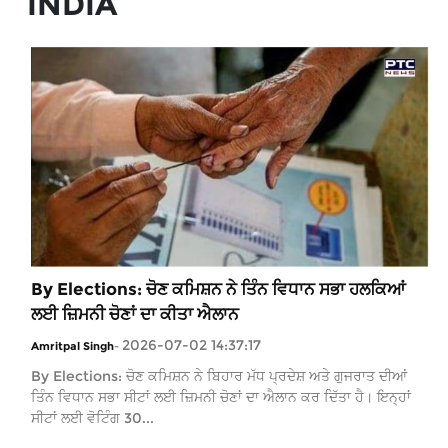
INDIA
By Elections: ਚੋਣ ਕਮਿਸ਼ਨ ਨੇ ਤਿੰਨ ਵਿਧਾਨ ਸਭਾ ਹਲਕਿਆਂ
ਲਈ ਜ਼ਿਮਨੀ ਚੋਣਾਂ ਦਾ ਕੀਤਾ ਐਲਾਨ
2026-07-02 14:37:17
Amritpal Singh
-
By Elections: ਚੋਣ ਕਮਿਸ਼ਨ ਨੇ ਬਿਹਾਰ ਮੱਧ ਪ੍ਰਦੇਸ਼ ਅਤੇ ਗੁਜਰਾਤ ਦੀਆਂ
ਤਿੰਨ ਵਿਧਾਨ ਸਭਾ ਸੀਟਾਂ ਲਈ ਜ਼ਿਮਨੀ ਚੋਣਾਂ ਦਾ ਐਲਾਨ ਕਰ ਦਿੱਤਾ ਹੈ। ਇਨ੍ਹਾਂ
ਸੀਟਾਂ ਲਈ ਵੋਟਿੰਗ 30...