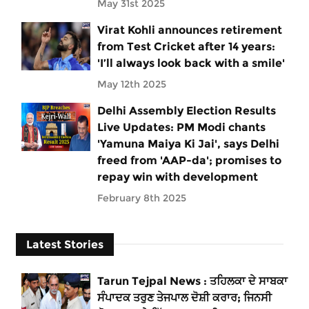
May 31st 2025
Virat Kohli announces retirement
from Test Cricket after 14 years:
'I’ll always look back with a smile'
May 12th 2025
Delhi Assembly Election Results
Live Updates: PM Modi chants
'Yamuna Maiya Ki Jai', says Delhi
freed from 'AAP-da'; promises to
repay win with development
February 8th 2025
Latest Stories
Tarun Tejpal News : ਤਹਿਲਕਾ ਦੇ ਸਾਬਕਾ
ਸੰਪਾਦਕ ਤਰੁਣ ਤੇਜਪਾਲ ਦੋਸ਼ੀ ਕਰਾਰ; ਜਿਨਸੀ