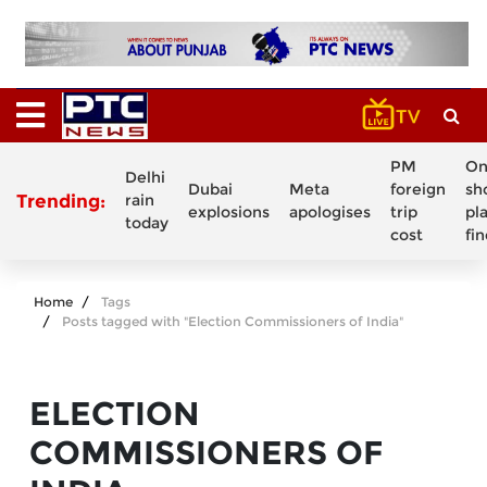
PM
On
Delhi
Dubai
Meta
foreign
sh
Trending:
rain
explosions
apologises
trip
pl
today
cost
fi
Home
Tags
Posts tagged with "Election Commissioners of India"
ELECTION
COMMISSIONERS OF