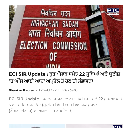
ECI SIR Update : ਹੁਣ ਪੰਜਾਬ ਸਮੇਤ 22 ਸੂਬਿਆਂ ਅਤੇ ਯੂਟੀਜ਼
’ਚ ‘ਐੱਸ ਆਈ ਆਰ’ ਅਪ੍ਰੈਲ ਤੋਂ ਹੋਣ ਦੀ ਸੰਭਾਵਨਾ
2026-02-20 08:23:28
Shanker Badra
-
ECI SIR Update : ਪੰਜਾਬ, ਹਰਿਆਣਾ ਅਤੇ ਚੰਡੀਗੜ੍ਹ ਸਣੇ 22 ਸੂਬਿਆਂ ਅਤੇ
ਕੇਂਦਰ ਸ਼ਾਸਿਤ ਪ੍ਰਦੇਸ਼ਾਂ (ਯੂਟੀਜ਼) ਵਿੱਚ ਵਿਸ਼ੇਸ਼ ਵਿਆਪਕ ਸੁਧਾਈ
(ਐੱਸਆਈਆਰ) ਦਾ ਅਗਲਾ ਗੇੜ ਅਪਰੈਲ ਤੋਂ...