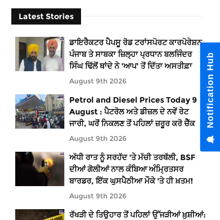
Latest Stories
ਡਾਇਰੈਕਟਰ ਪੈਪਸੂ ਰੋਡ ਟਰਾਂਸਪੋਰਟ ਕਾਰਪੋਰੇਸ਼ਨ
ਪੰਜਾਬ ਤੇ ਸਾਬਕਾ ਜ਼ਿਲ੍ਹਾ ਪ੍ਰਧਾਨ ਬਲਜਿੰਦਰ
Notification Hub
ਸਿੰਘ ਢਿੱਲੋਂ ਥਾਂਦੇ ਨੇ 'ਆਪ' ਤੋਂ ਦਿੱਤਾ ਅਸਤੀਫ਼ਾ
August 9th 2026
Petrol and Diesel Prices Today 9
August : ਪੈਟਰੋਲ ਅਤੇ ਡੀਜ਼ਲ ਦੇ ਨਵੇਂ ਰੇਟ
ਜਾਰੀ, ਘਰੋਂ ਨਿਕਲਣ ਤੋਂ ਪਹਿਲਾਂ ਜ਼ਰੂਰ ਕਰੋ ਚੈੱਕ
August 9th 2026
ਅੱਧੀ ਰਾਤ ਨੂੰ ਸਰਹੱਦ 'ਤੇ ਮੱਚੀ ਤਰਥੱਲੀ, BSF
ਦੀਆਂ ਗੋਲੀਆਂ ਨਾਲ ਕੰਬਿਆ ਅੰਮ੍ਰਿਤਸਰ
ਬਾਰਡਰ, ਇੱਕ ਘੁਸਪੈਠੀਆ ਮੌਕੇ 'ਤੇ ਹੀ ਖ਼ਤਮ!
August 9th 2026
ਰੱਖੜੀ ਦੇ ਤਿਉਹਾਰ ਤੋਂ ਪਹਿਲਾਂ ਉੱਜੜੀਆਂ ਖ਼ੁਸ਼ੀਆਂ: