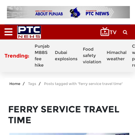
Punjab
C
Food
MBBS
Dubai
Himachal
w
Trending:
safety
fee
explosions
weather
p
violation
hike
r
Home
Tags
Posts tagged with "ferry service travel time"
FERRY SERVICE TRAVEL
TIME