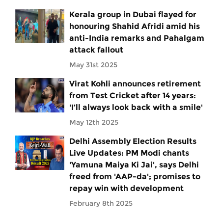
Kerala group in Dubai flayed for
honouring Shahid Afridi amid his
anti-India remarks and Pahalgam
attack fallout
May 31st 2025
Virat Kohli announces retirement
from Test Cricket after 14 years:
'I’ll always look back with a smile'
May 12th 2025
Delhi Assembly Election Results
Live Updates: PM Modi chants
'Yamuna Maiya Ki Jai', says Delhi
freed from 'AAP-da'; promises to
repay win with development
February 8th 2025