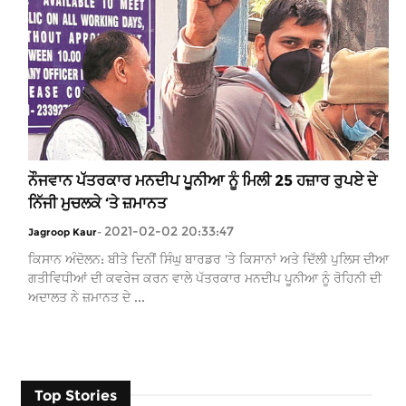
ਨੌਜਵਾਨ ਪੱਤਰਕਾਰ ਮਨਦੀਪ ਪੂਨੀਆ ਨੂੰ ਮਿਲੀ 25 ਹਜ਼ਾਰ ਰੁਪਏ ਦੇ
ਨਿੱਜੀ ਮੁਚਲਕੇ ‘ਤੇ ਜ਼ਮਾਨਤ
2021-02-02 20:33:47
Jagroop Kaur
-
ਕਿਸਾਨ ਅੰਦੋਲਨ: ਬੀਤੇ ਦਿਨੀਂ ਸਿੰਘੁ ਬਾਰਡਰ 'ਤੇ ਕਿਸਾਨਾਂ ਅਤੇ ਦਿੱਲੀ ਪੁਲਿਸ ਦੀਆ
ਗਤੀਵਿਧੀਆਂ ਦੀ ਕਵਰੇਜ ਕਰਨ ਵਾਲੇ ਪੱਤਰਕਾਰ ਮਨਦੀਪ ਪੂਨੀਆ ਨੂੰ ਰੋਹਿਨੀ ਦੀ
ਅਦਾਲਤ ਨੇ ਜ਼ਮਾਨਤ ਦੇ ...
Top Stories