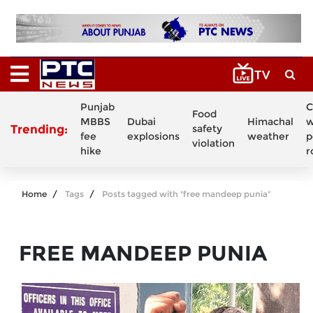
Punjab
C
Food
MBBS
Dubai
Himachal
w
Trending:
safety
fee
explosions
weather
p
violation
hike
r
Home
Tags
Posts tagged with "free mandeep punia"
FREE MANDEEP PUNIA