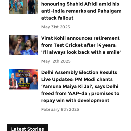
honouring Shahid Afridi amid his
anti-India remarks and Pahalgam
attack fallout
May 31st 2025
Virat Kohli announces retirement
from Test Cricket after 14 years:
'I’ll always look back with a smile'
May 12th 2025
Delhi Assembly Election Results
Live Updates: PM Modi chants
'Yamuna Maiya Ki Jai', says Delhi
freed from 'AAP-da'; promises to
repay win with development
February 8th 2025
Latest Stories