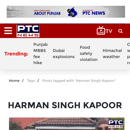
Punjab
C
Food
MBBS
Dubai
Himachal
w
Trending:
safety
fee
explosions
weather
p
violation
hike
r
Home
Tags
Posts tagged with "Harman Singh Kapoor"
HARMAN SINGH KAPOOR