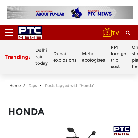
PM
On
Delhi
Dubai
Meta
foreign
sh
Trending:
rain
explosions
apologises
trip
pl
today
cost
fi
Home
Tags
Posts tagged with "Honda"
HONDA