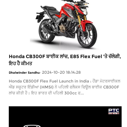
Honda CB300F ਬਾਈਕ ਲਾਂਚ, E85 Flex Fuel 'ਤੇ ਚੱਲੇਗੀ,
ਇਹ ਹੈ ਕੀਮਤ
2024-10-20 18:14:28
Dhalwinder Sandhu
-
Honda CB300F Flex Fuel Launch in India : ਹੌਂਡਾ ਮੋਟਰਸਾਈਕਲ
ਐਂਡ ਸਕੂਟਰ ਇੰਡੀਆ (HMSI) ਨੇ ਪਹਿਲੀ ਫਲੈਕਸ ਫਿਊਲ ਬਾਈਕ CB300F
ਲਾਂਚ ਕੀਤੀ ਹੈ। ਇਹ ਭਾਰਤ ਦੀ ਪਹਿਲੀ 300cc ਫ...