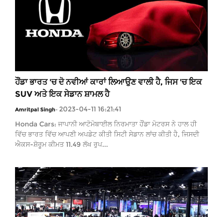
ਹੌਂਡਾ ਭਾਰਤ 'ਚ ਦੋ ਨਵੀਆਂ ਕਾਰਾਂ ਲਿਆਉਣ ਵਾਲੀ ਹੈ, ਜਿਸ 'ਚ ਇਕ
SUV ਅਤੇ ਇਕ ਸੇਡਾਨ ਸ਼ਾਮਲ ਹੈ
2023-04-11 16:21:41
Amritpal Singh
-
Honda Cars: ਜਾਪਾਨੀ ਆਟੋਮੋਬਾਈਲ ਨਿਰਮਾਤਾ ਹੌਂਡਾ ਮੋਟਰਸ ਨੇ ਹਾਲ ਹੀ
ਵਿੱਚ ਭਾਰਤ ਵਿੱਚ ਆਪਣੀ ਅਪਡੇਟ ਕੀਤੀ ਸਿਟੀ ਸੇਡਾਨ ਲਾਂਚ ਕੀਤੀ ਹੈ, ਜਿਸਦੀ
ਐਕਸ-ਸ਼ੋਰੂਮ ਕੀਮਤ 11.49 ਲੱਖ ਰੁਪ...