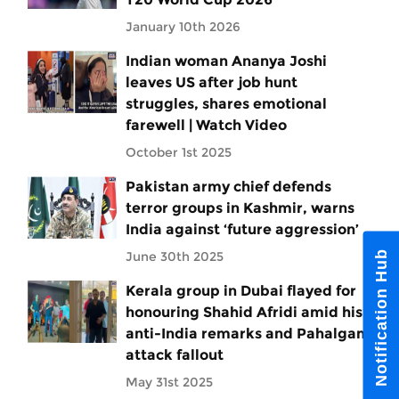
January 10th 2026
Indian woman Ananya Joshi
leaves US after job hunt
struggles, shares emotional
farewell | Watch Video
October 1st 2025
Pakistan army chief defends
terror groups in Kashmir, warns
India against ‘future aggression’
Notification Hub
June 30th 2025
Kerala group in Dubai flayed for
honouring Shahid Afridi amid his
anti-India remarks and Pahalgam
attack fallout
May 31st 2025