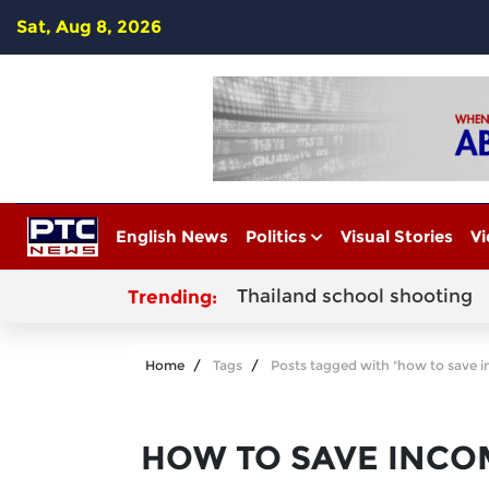
Sat, Aug 8, 2026
English News
Politics
Visual Stories
Vi
Thailand school shooting
Trending:
Home
Tags
Posts tagged with "how to save 
HOW TO SAVE INCO