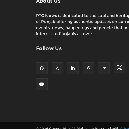
About Us
PTC News is dedicated to the soul and herita
of Punjab offering authentic updates on curr
events, news, happenings and people that are
interest to Punjabis all over.
Follow Us
© 2026 Copyrights : All Rights are Reserved with
G Ne