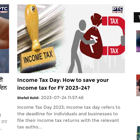
ਦੀ
Income Tax Day: How to save your
ਦਿਨ
income tax for FY 2023-24?
2023-07-24 11:57:46
Shefali Kohli
-
Income Tax Day 2023: Income tax day refers to
the deadline for individuals and businesses to
)
file their income tax returns with the relevant
ਕ ਕਰ
tax autho...
.