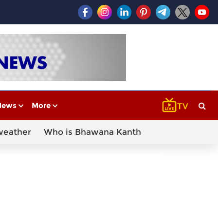
News
More
weather
Who is Bhawana Kanth