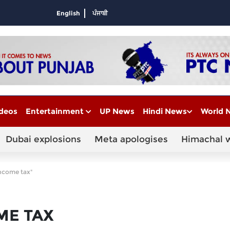
English
ਪੰਜਾਬੀ
deos
Entertainment
UP News
Hindi News
World 
Dubai explosions
Meta apologises
Himachal 
income tax"
ME TAX