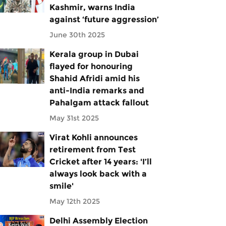
Kashmir, warns India
against ‘future aggression’
June 30th 2025
Kerala group in Dubai
flayed for honouring
Shahid Afridi amid his
anti-India remarks and
Pahalgam attack fallout
May 31st 2025
Virat Kohli announces
retirement from Test
Cricket after 14 years: 'I’ll
always look back with a
smile'
May 12th 2025
Delhi Assembly Election