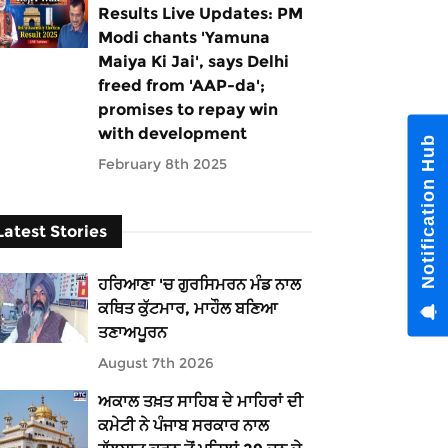
Results Live Updates: PM
Modi chants 'Yamuna
Maiya Ki Jai', says Delhi
freed from 'AAP-da';
promises to repay win
with development
Notification Hub
February 8th 2025
Latest Stories
ਹਰਿਆਣਾ 'ਚ ਗੁਰਸਿਮਰਨ ਮੰਡ ਨਾਲ
ਕਥਿਤ ਕੁੱਟਮਾਰ, ਮਾਹੌਲ ਬਣਿਆ
ਤਣਾਅਪੂਰਨ
August 7th 2026
ਅਕਾਲ ਤਖ਼ਤ ਸਾਹਿਬ ਦੇ ਮਾਹਿਰਾਂ ਦੀ
ਕਮੇਟੀ ਨੇ ਪੰਜਾਬ ਸਰਕਾਰ ਨਾਲ