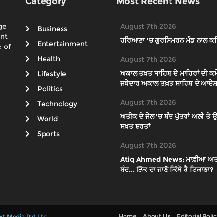
Category
Most Recent News
ge
August 7th 2026
Business
ent
ਹਰਿਆਣਾ 'ਚ ਗੁਰਸਿਮਰਨ ਮੰਡ ਨਾਲ ਕਥ
Entertainment
 of
Health
August 7th 2026
ਅਕਾਲ ਤਖ਼ਤ ਸਾਹਿਬ ਦੇ ਮਾਹਿਰਾਂ ਦੀ ਕਮੇ
Lifestyle
ਜਥੇਦਾਰ ਅਕਾਲ ਤਖ਼ਤ ਸਾਹਿਬ ਦੇ ਆਦੇਸ਼ਾ
Politics
August 7th 2026
Technology
ਅਤੀਕ ਦੇ ਜੇਲ 'ਚ ਬੰਦ ਪੁੱਤਰਾਂ ਅਲੀ ਤ
World
ਸਖ਼ਤ ਸ਼ਰਤਾਂ
Sports
August 7th 2026
Atiq Ahmed News: ਮਾਫ਼ੀਆ ਅਤੀਕ ਦੇ
ਬੰਦ... ਇੱਕ ਦਾ ਜਾਣੋ ਕਿੱਥੇ ਹੈ ਟਿਕਾਣਾ?
Home
About Us
Editorial Poli
xt Media Pvt Ltd