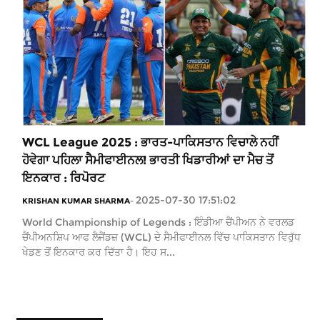
WCL League 2025 : ਭਾਰਤ-ਪਾਕਿਸਤਾਨ ਵਿਚਾਲੇ ਨਹੀਂ
ਹੋਵੇਗਾ ਪਹਿਲਾ ਸੈਮੀਫਾਈਨਲ! ਭਾਰਤੀ ਖਿਡਾਰੀਆਂ ਦਾ ਮੈਚ ਤੋਂ
ਇਨਕਾਰ : ਰਿਪੋਰਟ
2025-07-30 17:51:02
KRISHAN KUMAR SHARMA
-
World Championship of Legends : ਇੰਡੀਆ ਚੈਂਪੀਅਨ ਨੇ ਵਰਲਡ
ਚੈਂਪੀਅਨਸ਼ਿਪ ਆਫ ਲੈਜੈਂਡਜ਼ (WCL) ਦੇ ਸੈਮੀਫਾਈਨਲ ਵਿੱਚ ਪਾਕਿਸਤਾਨ ਵਿਰੁੱਧ
ਖੇਡਣ ਤੋਂ ਇਨਕਾਰ ਕਰ ਦਿੱਤਾ ਹੈ। ਇਹ ਸ...