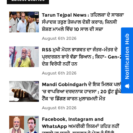
Tarun Tejpal News : ਤਹਿਲਕਾ ਦੇ ਸਾਬਕਾ
ਸੰਪਾਦਕ ਤਰੁਣ ਤੇਜਪਾਲ ਦੋਸ਼ੀ ਕਰਾਰ; ਜਿਨਸੀ
ਸ਼ੋਸ਼ਣ ਮਾਮਲੇ ਵਿੱਚ 10 ਸਾਲ ਦੀ ਸਜ਼ਾ
Notification Hub
August 6th 2026
RSS ਮੁਖੀ ਮੋਹਨ ਭਾਗਵਤ ਦਾ ਜੰਤਰ-ਮੰਤਰ ਦੇ
ਪ੍ਰਦਰਸ਼ਨ ਬਾਰੇ ਵੱਡਾ ਬਿਆਨ ; ਕਿਹਾ- Gen-Z
ਦੇਸ਼ ਵਿਰੋਧੀ ਨਹੀਂ ਹਨ
August 6th 2026
Mandi Gobindgarh ਦੇ ਇਕ ਮਿਲਕ ਪਲਾਂਟ
’ਚ ਵਾਪਰਿਆ ਦਰਦਨਾਕ ਹਾਦਸਾ ; 20 ਫੁੱਟ ਡੂੰਘੇ
ਟੈਂਕ ’ਚ ਡਿੱਗਣ ਕਾਰਨ ਮੁਲਾਜ਼ਮਦੀ ਮੌਤ
August 6th 2026
Facebook, Instagram and
WhatsApp ਅਮਰੀਕੀ ਨਿਯਮਾਂ ਤਹਿਤ ਨਹੀਂ