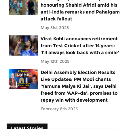
honouring Shahid Afridi amid his
anti-India remarks and Pahalgam
attack fallout
May 31st 2025
Virat Kohli announces retirement
from Test Cricket after 14 years:
'I’ll always look back with a smile'
May 12th 2025
Delhi Assembly Election Results
Live Updates: PM Modi chants
'Yamuna Maiya Ki Jai', says Delhi
freed from 'AAP-da'; promises to
repay win with development
February 8th 2025
Latest Stories