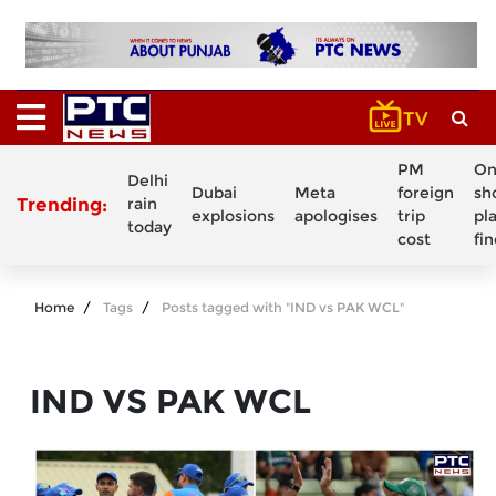
PM
On
Delhi
Dubai
Meta
foreign
sh
Trending:
rain
explosions
apologises
trip
pl
today
cost
fi
Home
Tags
Posts tagged with "IND vs PAK WCL"
IND VS PAK WCL