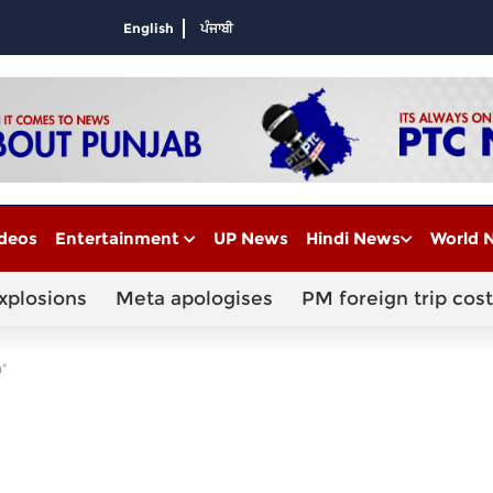
English
ਪੰਜਾਬੀ
deos
Entertainment
UP News
Hindi News
World 
xplosions
Meta apologises
PM foreign trip cost
"