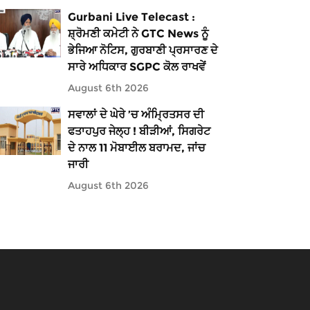
Gurbani Live Telecast :
ਸ਼੍ਰੋਮਣੀ ਕਮੇਟੀ ਨੇ GTC News ਨੂੰ
ਭੇਜਿਆ ਨੋਟਿਸ, ਗੁਰਬਾਣੀ ਪ੍ਰਸਾਰਣ ਦੇ
ਸਾਰੇ ਅਧਿਕਾਰ SGPC ਕੋਲ ਰਾਖਵੇਂ
August 6th 2026
ਸਵਾਲਾਂ ਦੇ ਘੇਰੇ ’ਚ ਅੰਮ੍ਰਿਤਸਰ ਦੀ
ਫਤਾਹਪੁਰ ਜੇਲ੍ਹ ! ਬੀੜੀਆਂ, ਸਿਗਰੇਟ
ਦੇ ਨਾਲ 11 ਮੋਬਾਈਲ ਬਰਾਮਦ, ਜਾਂਚ
ਜਾਰੀ
August 6th 2026