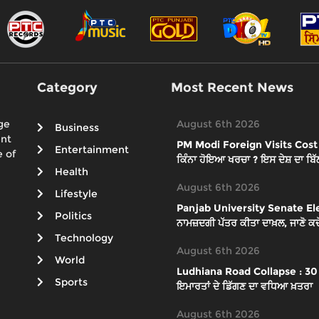
Category
Most Recent News
ge
August 6th 2026
Business
ent
PM Modi Foreign Visits Cost : ਪੀਐ
Entertainment
 of
ਕਿੰਨਾ ਹੋਇਆ ਖਰਚਾ ? ਇਸ ਦੇਸ਼ ਦਾ ਬਿੱਲ
Health
August 6th 2026
Lifestyle
Panjab University Senate Elect
Politics
ਨਾਮਜ਼ਦਗੀ ਪੱਤਰ ਕੀਤਾ ਦਾਖ਼ਲ, ਜਾਣੋ ਕਦੋਂ
Technology
August 6th 2026
World
Ludhiana Road Collapse : 30 ਫੁ
Sports
ਇਮਾਰਤਾਂ ਦੇ ਡਿੱਗਣ ਦਾ ਵਧਿਆ ਖ਼ਤਰਾ
August 6th 2026