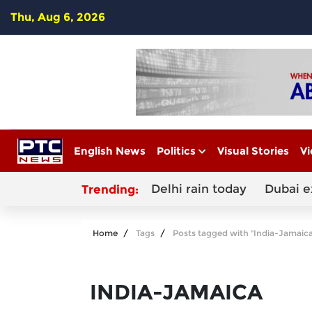
Thu, Aug 6, 2026
English News
Politics
Visual Stories
Vi
Delhi rain today
Dubai e
Trending:
Home
Tags
Posts tagged with "India-Jamaica
INDIA-JAMAICA