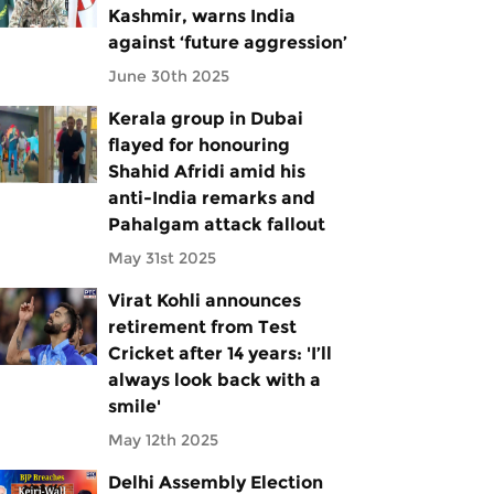
Kashmir, warns India
against ‘future aggression’
June 30th 2025
Kerala group in Dubai
flayed for honouring
Shahid Afridi amid his
anti-India remarks and
Pahalgam attack fallout
May 31st 2025
Virat Kohli announces
retirement from Test
Cricket after 14 years: 'I’ll
always look back with a
smile'
May 12th 2025
Delhi Assembly Election