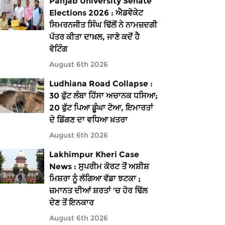
Panjab University Senate
Elections 2026 : ਐਡਵੋਕੇਟ
ਸਿਮਰਨਜੀਤ ਸਿੰਘ ਢਿੱਲੋਂ ਨੇ ਨਾਮਜ਼ਦਗੀ
ਪੱਤਰ ਕੀਤਾ ਦਾਖ਼ਲ, ਜਾਣੋ ਕਦੋਂ ਹੈ
ਵੋਟਿੰਗ
August 6th 2026
Ludhiana Road Collapse :
30 ਫੁੱਟ ਲੰਬਾ ਹਿੱਸਾ ਅਚਾਨਕ ਧਸਿਆ;
20 ਫੁੱਟ ਪਿਆ ਡੂੰਘਾ ਟੋਆ, ਇਮਾਰਤਾਂ
ਦੇ ਡਿੱਗਣ ਦਾ ਵਧਿਆ ਖ਼ਤਰਾ
August 6th 2026
Lakhimpur Kheri Case
News : ਸੁਪਰੀਮ ਕੋਰਟ ਤੋਂ ਅਸ਼ੀਸ਼
ਮਿਸ਼ਰਾ ਨੂੰ ਲੱਗਿਆ ਵੱਡਾ ਝਟਕਾ ;
ਜ਼ਮਾਨਤ ਦੀਆਂ ਸ਼ਰਤਾਂ ’ਚ ਹੋਰ ਢਿੱਲ
ਦੇਣ ਤੋਂ ਇਨਕਾਰ
August 6th 2026