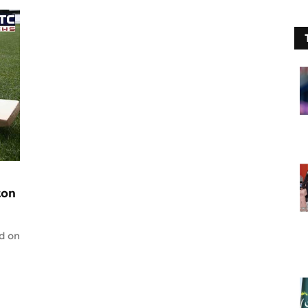
ton
d on