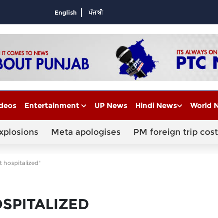
English
ਪੰਜਾਬੀ
deos
Entertainment
UP News
Hindi News
World 
xplosions
Meta apologises
PM foreign trip cost
 hospitalized"
SPITALIZED