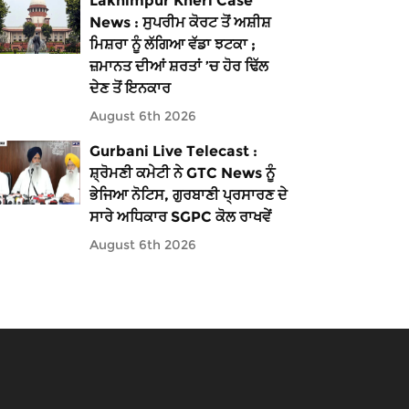
Lakhimpur Kheri Case
News : ਸੁਪਰੀਮ ਕੋਰਟ ਤੋਂ ਅਸ਼ੀਸ਼
ਮਿਸ਼ਰਾ ਨੂੰ ਲੱਗਿਆ ਵੱਡਾ ਝਟਕਾ ;
ਜ਼ਮਾਨਤ ਦੀਆਂ ਸ਼ਰਤਾਂ ’ਚ ਹੋਰ ਢਿੱਲ
ਦੇਣ ਤੋਂ ਇਨਕਾਰ
August 6th 2026
Gurbani Live Telecast :
ਸ਼੍ਰੋਮਣੀ ਕਮੇਟੀ ਨੇ GTC News ਨੂੰ
ਭੇਜਿਆ ਨੋਟਿਸ, ਗੁਰਬਾਣੀ ਪ੍ਰਸਾਰਣ ਦੇ
ਸਾਰੇ ਅਧਿਕਾਰ SGPC ਕੋਲ ਰਾਖਵੇਂ
August 6th 2026