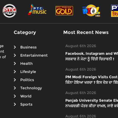
Category
Most Recent News
ge
August 6th 2026
Business
ent
Facebook, Instagram and What
Entertainment
 of
ਸਰਕਾਰ ਨੇ ਮੇਟਾ ਨੂੰ ਦਿੱਤੀ ਚਿਤਾਵਨੀ !
Health
August 6th 2026
Lifestyle
PM Modi Foreign Visits Cost : ਪੀਐ
Politics
ਕਿੰਨਾ ਹੋਇਆ ਖਰਚਾ ? ਇਸ ਦੇਸ਼ ਦਾ ਬਿੱਲ
Technology
August 6th 2026
World
Panjab University Senate Elect
Sports
ਨਾਮਜ਼ਦਗੀ ਪੱਤਰ ਕੀਤਾ ਦਾਖ਼ਲ, ਜਾਣੋ ਕਦੋਂ
August 6th 2026