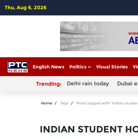
Thu, Aug 6, 2026
English News
Politics
Visual Stories
Vi
Delhi rain today
Dubai e
Trending:
Home
Tags
Posts tagged with "Indian student
INDIAN STUDENT HO