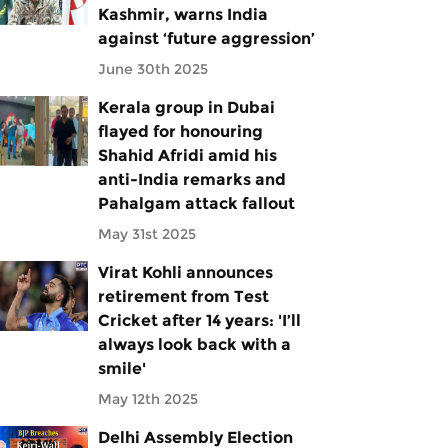
Kashmir, warns India
against ‘future aggression’
June 30th 2025
Kerala group in Dubai
flayed for honouring
Shahid Afridi amid his
anti-India remarks and
Pahalgam attack fallout
May 31st 2025
Virat Kohli announces
retirement from Test
Cricket after 14 years: 'I’ll
always look back with a
smile'
May 12th 2025
Delhi Assembly Election