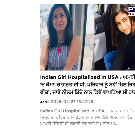
Indian Girl Hospitalized In USA : ਅਮਰ
’ਚ ਕੋਮਾ ’ਚ ਭਾਰਤ ਦੀ ਧੀ, ਪਰਿਵਾਰ ਨੂੰ ਨਹੀਂ ਮਿਲ ਰਿਹ
ਵੀਜ਼ਾ, ਜਾਣੋ ਨੀਲਮ ਸ਼ਿੰਦੇ ਨਾਲ ਕਿਵੇਂ ਵਾਪਰਿਆ ਸੀ ਹਾ
2025-02-27 16:27:25
Aarti
-
Indian Girl Hospitalised In USA : ਮਹਾਰਾਸ਼ਟਰ ਦੇ 
ਜ਼ਿਲ੍ਹੇ ਦੀ ਰਹਿਣ ਵਾਲੀ 35 ਸਾਲਾ ਨੀਲਮ ਸ਼ਿੰਦੇ ਅਮਰੀਕਾ ਵਿੱਚ
ਆਪਣੀ ਜ਼ਿੰਦਗੀ ਦੀ ਲੜਾਈ ਲੜ ਰਹੀ ਹੈ। ਨੀਲਮ 1...