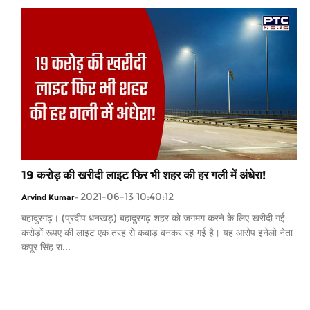
19 करोड़ की खरीदी लाइट फिर भी शहर की हर गली में अंधेरा!
2021-06-13 10:40:12
Arvind Kumar
-
बहादुरगढ़। (प्रदीप धनखड़) बहादुरगढ़ शहर को जगमग करने के लिए खरीदी गई
करोड़ों रूपए की लाइट एक तरह से कबाड़ बनकर रह गई है। यह आरोप इनेलो नेता
कपूर सिंह रा...