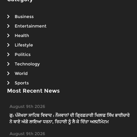
Business
Entertainment
Health
Lifestyle
Politics
Technology
World
Sports
Most Recent News
August 9th 2026
ਗੁ: ਪੰਜੋਖਰਾ ਸਾਹਿਬ ਵਿਵਾਦ : ਨੌਜਵਾਨਾਂ ਦੀ ਗ੍ਰਿਫ਼ਤਾਰੀ ਖਿਲਾਫ਼ ਸਿੱਖ ਭਾਈਚਾਰੇ
ਨੇ ਥਾਣੇ ਅੱਗੇ ਲਾਇਆ ਧਰਨਾ, ਰਿਹਾਈ ਨੂੰ ਲੈ ਕੇ ਦਿੱਤਾ ਅਲਟੀਮੇਟਮ
August 9th 2026