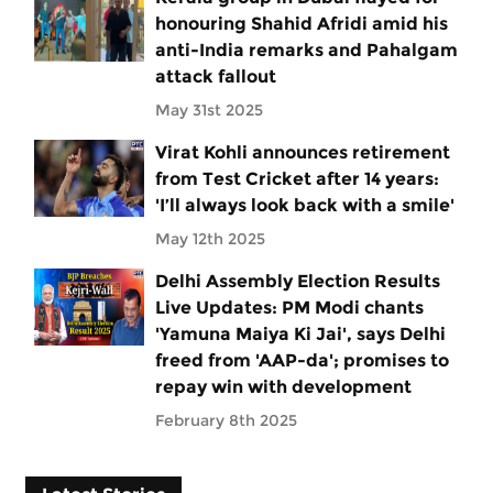
honouring Shahid Afridi amid his
anti-India remarks and Pahalgam
attack fallout
May 31st 2025
Virat Kohli announces retirement
from Test Cricket after 14 years:
'I’ll always look back with a smile'
May 12th 2025
Delhi Assembly Election Results
Live Updates: PM Modi chants
'Yamuna Maiya Ki Jai', says Delhi
freed from 'AAP-da'; promises to
repay win with development
February 8th 2025