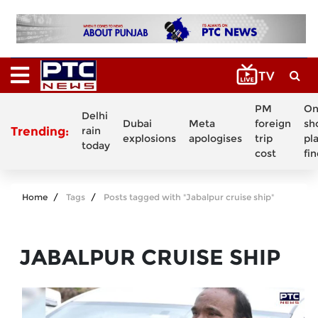
PM
On
Delhi
Dubai
Meta
foreign
sh
Trending:
rain
explosions
apologises
trip
pl
today
cost
fi
Home
Tags
Posts tagged with "Jabalpur cruise ship"
JABALPUR CRUISE SHIP