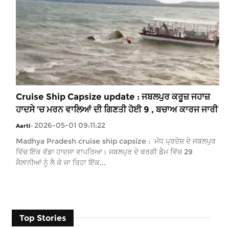
Cruise Ship Capsize update : ਜਬਲਪੁਰ ਕਰੂਜ਼ ਜਹਾਜ਼
ਹਾਦਸੇ ’ਚ ਮਰਨ ਵਾਲਿਆਂ ਦੀ ਗਿਣਤੀ ਹੋਈ 9 , ਬਚਾਅ ਕਾਰਜ ਜਾਰੀ
2026-05-01 09:11:22
Aarti
-
Madhya Pradesh cruise ship capsize : ਮੱਧ ਪ੍ਰਦੇਸ਼ ਦੇ ਜਬਲਪੁਰ
ਵਿੱਚ ਇੱਕ ਵੱਡਾ ਹਾਦਸਾ ਵਾਪਰਿਆ। ਜਬਲਪੁਰ ਦੇ ਬਰਗੀ ਡੈਮ ਵਿੱਚ 29
ਸੈਲਾਨੀਆਂ ਨੂੰ ਲੈ ਕੇ ਜਾ ਰਿਹਾ ਇੱਕ...
Top Stories