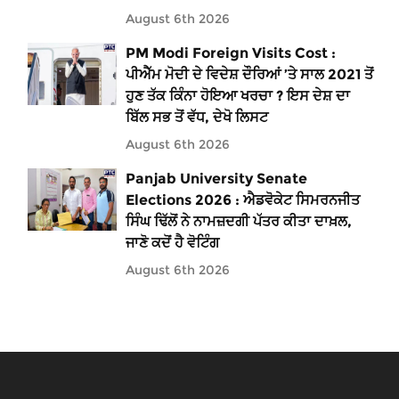
August 6th 2026
PM Modi Foreign Visits Cost :
ਪੀਐੱਮ ਮੋਦੀ ਦੇ ਵਿਦੇਸ਼ ਦੌਰਿਆਂ ’ਤੇ ਸਾਲ 2021 ਤੋਂ
ਹੁਣ ਤੱਕ ਕਿੰਨਾ ਹੋਇਆ ਖਰਚਾ ? ਇਸ ਦੇਸ਼ ਦਾ
ਬਿੱਲ ਸਭ ਤੋਂ ਵੱਧ, ਦੇਖੋ ਲਿਸਟ
August 6th 2026
Panjab University Senate
Elections 2026 : ਐਡਵੋਕੇਟ ਸਿਮਰਨਜੀਤ
ਸਿੰਘ ਢਿੱਲੋਂ ਨੇ ਨਾਮਜ਼ਦਗੀ ਪੱਤਰ ਕੀਤਾ ਦਾਖ਼ਲ,
ਜਾਣੋ ਕਦੋਂ ਹੈ ਵੋਟਿੰਗ
August 6th 2026