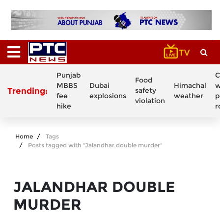
Punjab
C
Food
MBBS
Dubai
Himachal
w
Trending:
safety
fee
explosions
weather
p
violation
hike
r
Home
Tags
Posts tagged with "Jalandhar double murder"
JALANDHAR DOUBLE
MURDER