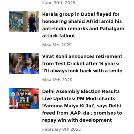
June 30th 2025
Kerala group in Dubai flayed for
honouring Shahid Afridi amid his
anti-India remarks and Pahalgam
attack fallout
May 31st 2025
Virat Kohli announces retirement
from Test Cricket after 14 years:
'I’ll always look back with a smile'
May 12th 2025
Delhi Assembly Election Results
Live Updates: PM Modi chants
'Yamuna Maiya Ki Jai', says Delhi
freed from 'AAP-da'; promises to
repay win with development
February 8th 2025