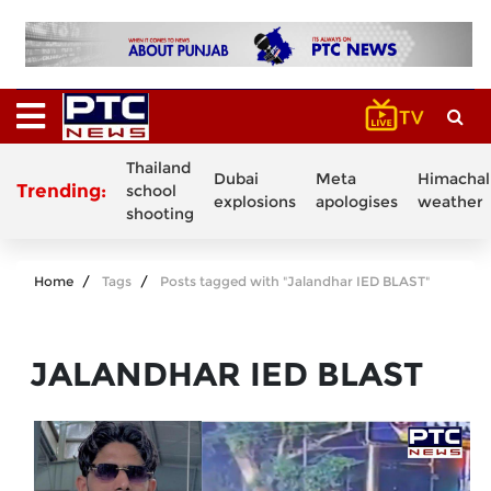
Thailand
Dubai
Meta
Himachal
Trending:
school
explosions
apologises
weather
shooting
Home
Tags
Posts tagged with "Jalandhar IED BLAST"
JALANDHAR IED BLAST