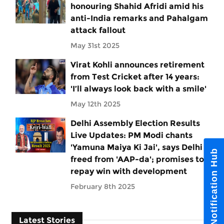
honouring Shahid Afridi amid his
anti-India remarks and Pahalgam
attack fallout
May 31st 2025
Virat Kohli announces retirement
from Test Cricket after 14 years:
'I’ll always look back with a smile'
May 12th 2025
Delhi Assembly Election Results
Live Updates: PM Modi chants
'Yamuna Maiya Ki Jai', says Delhi
Notification Hub
freed from 'AAP-da'; promises to
repay win with development
February 8th 2025
Latest Stories