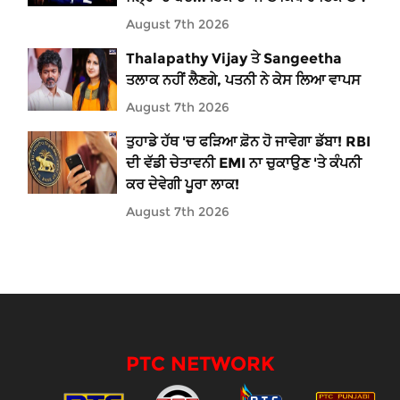
August 7th 2026
Thalapathy Vijay ਤੇ Sangeetha
ਤਲਾਕ ਨਹੀਂ ਲੈਣਗੇ, ਪਤਨੀ ਨੇ ਕੇਸ ਲਿਆ ਵਾਪਸ
August 7th 2026
ਤੁਹਾਡੇ ਹੱਥ 'ਚ ਫੜਿਆ ਫ਼ੋਨ ਹੋ ਜਾਵੇਗਾ ਡੱਬਾ! RBI
ਦੀ ਵੱਡੀ ਚੇਤਾਵਨੀ EMI ਨਾ ਚੁਕਾਉਣ 'ਤੇ ਕੰਪਨੀ
ਕਰ ਦੇਵੇਗੀ ਪੂਰਾ ਲਾਕ!
August 7th 2026
PTC NETWORK