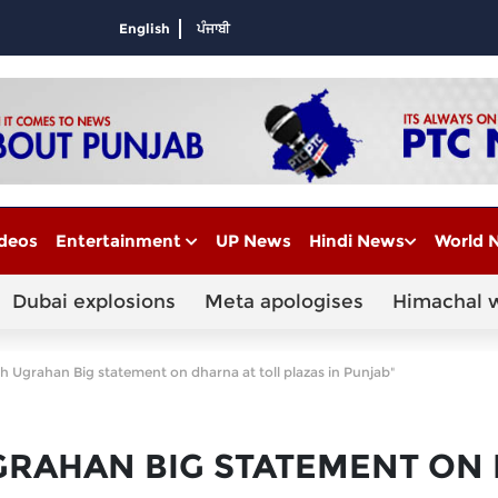
English
ਪੰਜਾਬੀ
deos
Entertainment
UP News
Hindi News
World 
Dubai explosions
Meta apologises
Himachal 
h Ugrahan Big statement on dharna at toll plazas in Punjab"
GRAHAN BIG STATEMENT ON 