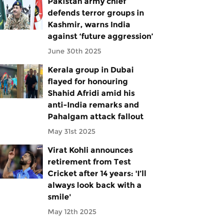
Pakistan army chief
defends terror groups in
Kashmir, warns India
against ‘future aggression’
June 30th 2025
Kerala group in Dubai
flayed for honouring
Shahid Afridi amid his
anti-India remarks and
Pahalgam attack fallout
May 31st 2025
Virat Kohli announces
retirement from Test
Cricket after 14 years: 'I’ll
always look back with a
smile'
May 12th 2025