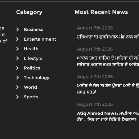
Category
Most Recent News
ge
August 7th 2026
Business
ent
ਹਰਿਆਣਾ 'ਚ ਗੁਰਸਿਮਰਨ ਮੰਡ ਨਾਲ ਕਥ
Entertainment
 of
Health
August 7th 2026
ਅਕਾਲ ਤਖ਼ਤ ਸਾਹਿਬ ਦੇ ਮਾਹਿਰਾਂ ਦੀ ਕਮੇ
Lifestyle
ਜਥੇਦਾਰ ਅਕਾਲ ਤਖ਼ਤ ਸਾਹਿਬ ਦੇ ਆਦੇਸ਼ਾ
Politics
August 7th 2026
Technology
ਅਤੀਕ ਦੇ ਜੇਲ 'ਚ ਬੰਦ ਪੁੱਤਰਾਂ ਅਲੀ ਤ
World
ਸਖ਼ਤ ਸ਼ਰਤਾਂ
Sports
August 7th 2026
Atiq Ahmed News: ਮਾਫ਼ੀਆ ਅਤੀਕ ਦੇ
ਬੰਦ... ਇੱਕ ਦਾ ਜਾਣੋ ਕਿੱਥੇ ਹੈ ਟਿਕਾਣਾ?