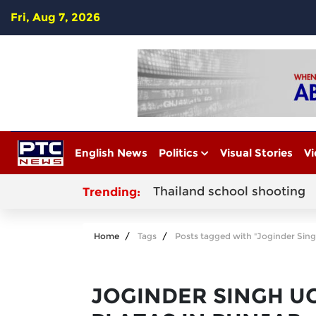
Fri, Aug 7, 2026
English News
Politics
Visual Stories
Vi
Thailand school shooting
Trending:
Home
Tags
Posts tagged with "Joginder Sing
JOGINDER SINGH U