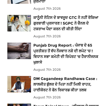
ਜੁਰਮਾਨਾ
August 7th 2026
ਕਾਨੂੰਨੀ ਨੋਟਿਸ ਦੇ ਬਾਵਜੂਦ GTC ਨੇ ਨਹੀਂ ਰੋਕਿਆ
ਗੁਰਬਾਣੀ ਪ੍ਰਸਾਰਣ ! SGPC ਨੇ ਚੈਨਲ ਦੇ
ਟਕਰਾਅ ਪੈਦਾ ਕਰਨ ਦੀ ਕੀਤੀ ਨਿੰਦਾ
August 7th 2026
Punjab Drug Report : ਪੰਜਾਬ ਦੇ 65
ਪ੍ਰਤੀਸ਼ਤ ਤੋਂ ਵੱਧ ਨੌਜਵਾਨ ਨਸ਼ੇ ਦੀ ਲਪੇਟ 'ਚ !
ਵਿਧਾਨ ਸਭਾ ਕਮੇਟੀ ਦੀ ਰਿਪੋਰਟ 'ਚ ਹੈਰਾਨੀਜਨਕ
ਖੁਲਾਸੇ
August 7th 2026
DM Gagandeep Randhawa Case :
ਲਾਲਜੀਤ ਭੁੱਲਰ ਦੇ ਪਿਤਾ ਨਹੀਂ ਮਿਲੀ ਰਾਹਤ,
ਹਾਈਕੋਰਟ ਨੇ ਫੋਨ ਰਿਕਾਰਡ ਕੀਤਾ ਤਲਬ
August 7th 2026