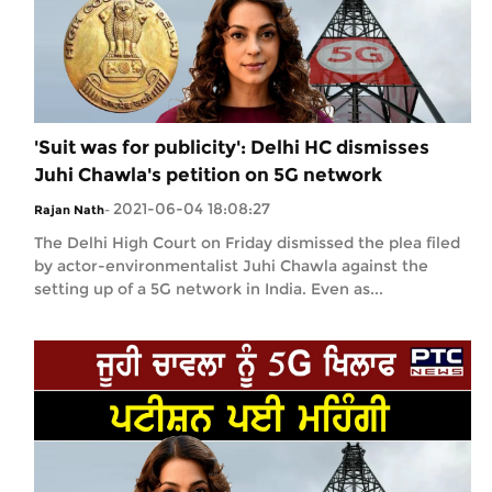
'Suit was for publicity': Delhi HC dismisses
Juhi Chawla's petition on 5G network
2021-06-04 18:08:27
Rajan Nath
-
The Delhi High Court on Friday dismissed the plea filed
by actor-environmentalist Juhi Chawla against the
setting up of a 5G network in India. Even as...