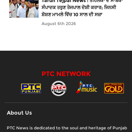
Tarun Tejpal News : ਤਹਿਲਕਾ ਦੇ ਸਾਬਕਾ
ਸੰਪਾਦਕ ਤਰੁਣ ਤੇਜਪਾਲ ਦੋਸ਼ੀ ਕਰਾਰ; ਜਿਨਸੀ
ਸ਼ੋਸ਼ਣ ਮਾਮਲੇ ਵਿੱਚ 10 ਸਾਲ ਦੀ ਸਜ਼ਾ
August 6th 2026
PTC NETWORK
About Us
PTC News is dedicated to the soul and heritage of Punjab