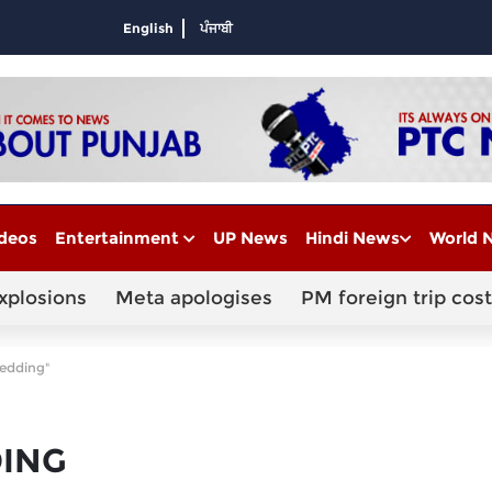
English
ਪੰਜਾਬੀ
deos
Entertainment
UP News
Hindi News
World 
xplosions
Meta apologises
PM foreign trip cost
wedding"
DING