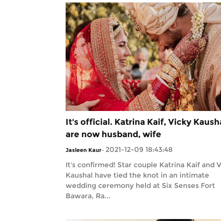
It's official. Katrina Kaif, Vicky Kaush
are now husband, wife
2021-12-09 18:43:48
Jasleen Kaur
-
It's confirmed! Star couple Katrina Kaif and 
Kaushal have tied the knot in an intimate
wedding ceremony held at Six Senses Fort
Bawara, Ra...