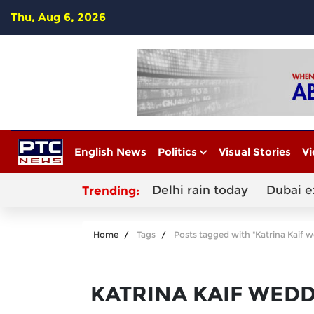
Thu, Aug 6, 2026
English News
Politics
Visual Stories
Vi
Delhi rain today
Dubai e
Trending:
Home
Tags
Posts tagged with "Katrina Kaif 
KATRINA KAIF WED