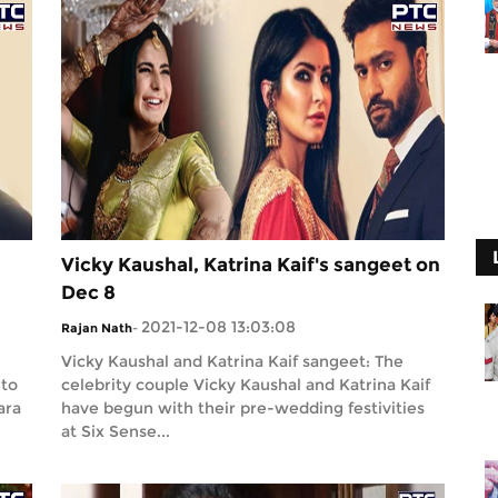
Vicky Kaushal, Katrina Kaif's sangeet on
Dec 8
2021-12-08 13:03:08
Rajan Nath
-
Vicky Kaushal and Katrina Kaif sangeet: The
 to
celebrity couple Vicky Kaushal and Katrina Kaif
ara
have begun with their pre-wedding festivities
at Six Sense...