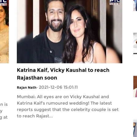
Katrina Kaif, Vicky Kaushal to reach
Rajasthan soon
2021-12-06 15:01:11
Rajan Nath
-
Mumbai: All eyes are on Vicky Kaushal and
Katrina Kaif's rumoured wedding! The latest
n is
reports suggest that the celebrity couple is set
ky
to reach Rajast...
g at