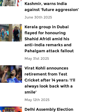
Kashmir, warns India
against ‘future aggression’
June 30th 2025
Kerala group in Dubai
flayed for honouring
Shahid Afridi amid his
anti-India remarks and
Pahalgam attack fallout
May 31st 2025
Virat Kohli announces
retirement from Test
Cricket after 14 years: 'I’ll
always look back with a
smile'
May 12th 2025
Delhi Assembly Election