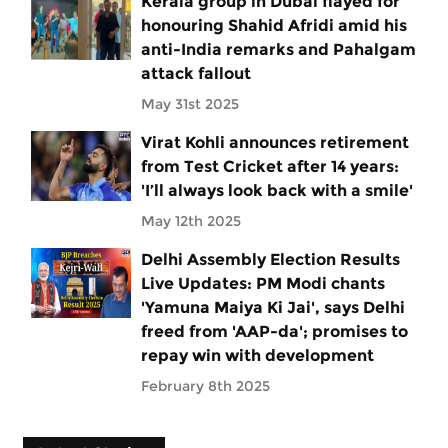
Kerala group in Dubai flayed for
honouring Shahid Afridi amid his
anti-India remarks and Pahalgam
attack fallout
May 31st 2025
Virat Kohli announces retirement
from Test Cricket after 14 years:
'I’ll always look back with a smile'
May 12th 2025
Delhi Assembly Election Results
Live Updates: PM Modi chants
'Yamuna Maiya Ki Jai', says Delhi
freed from 'AAP-da'; promises to
repay win with development
February 8th 2025