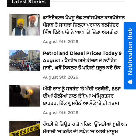
Latest Stories
ਡਾਇਰੈਕਟਰ ਪੈਪਸੂ ਰੋਡ ਟਰਾਂਸਪੋਰਟ ਕਾਰਪੋਰੇਸ਼ਨ
ਪੰਜਾਬ ਤੇ ਸਾਬਕਾ ਜ਼ਿਲ੍ਹਾ ਪ੍ਰਧਾਨ ਬਲਜਿੰਦਰ
Notification Hub
ਸਿੰਘ ਢਿੱਲੋਂ ਥਾਂਦੇ ਨੇ 'ਆਪ' ਤੋਂ ਦਿੱਤਾ ਅਸਤੀਫ਼ਾ
August 9th 2026
Petrol and Diesel Prices Today 9
August : ਪੈਟਰੋਲ ਅਤੇ ਡੀਜ਼ਲ ਦੇ ਨਵੇਂ ਰੇਟ
ਜਾਰੀ, ਘਰੋਂ ਨਿਕਲਣ ਤੋਂ ਪਹਿਲਾਂ ਜ਼ਰੂਰ ਕਰੋ ਚੈੱਕ
August 9th 2026
ਅੱਧੀ ਰਾਤ ਨੂੰ ਸਰਹੱਦ 'ਤੇ ਮੱਚੀ ਤਰਥੱਲੀ, BSF
ਦੀਆਂ ਗੋਲੀਆਂ ਨਾਲ ਕੰਬਿਆ ਅੰਮ੍ਰਿਤਸਰ
ਬਾਰਡਰ, ਇੱਕ ਘੁਸਪੈਠੀਆ ਮੌਕੇ 'ਤੇ ਹੀ ਖ਼ਤਮ!
August 9th 2026
ਰੱਖੜੀ ਦੇ ਤਿਉਹਾਰ ਤੋਂ ਪਹਿਲਾਂ ਉੱਜੜੀਆਂ ਖ਼ੁਸ਼ੀਆਂ:
ਮੋਹਾਲੀ 'ਚ ਕਰੰਟ ਦੀ ਲਪੇਟ 'ਚ ਆਈ ਮਾਸੂਮ