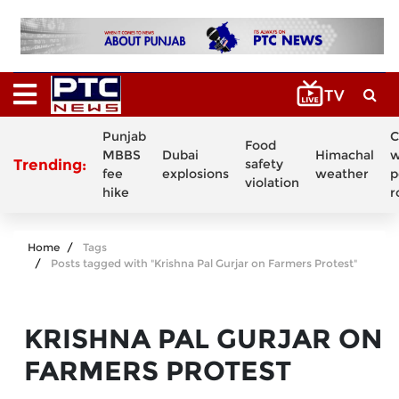
Punjab
C
Food
MBBS
Dubai
Himachal
w
Trending:
safety
fee
explosions
weather
p
violation
hike
r
Home
Tags
Posts tagged with "Krishna Pal Gurjar on Farmers Protest"
KRISHNA PAL GURJAR ON
FARMERS PROTEST