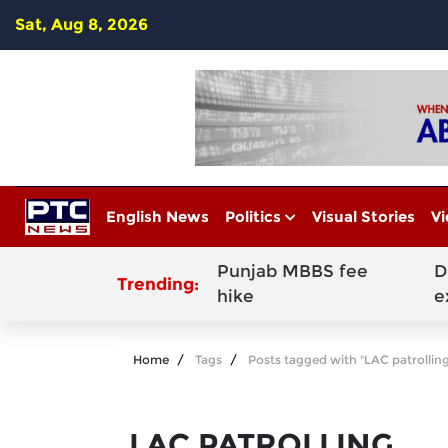
Sat, Aug 8, 2026
English News
Politics
Visual Stories
Vi
Punjab MBBS fee
D
Trending:
hike
e
Home
Tags
Posts tagged with "LAC patrolling
LAC PATROLLING