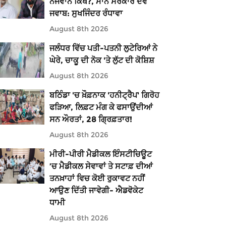
ਨੌਜਵਾਨ ਕਿੱਥੇ?, ਮਾਨ ਸਰਕਾਰ ਦੇਵੇ
ਜਵਾਬ: ਸੁਖਜਿੰਦਰ ਰੰਧਾਵਾ
August 8th 2026
ਜਲੰਧਰ ਵਿੱਚ ਪਤੀ-ਪਤਨੀ ਲੁਟੇਰਿਆਂ ਨੇ
ਘੇਰੇ, ਚਾਕੂ ਦੀ ਨੋਕ 'ਤੇ ਲੁੱਟ ਦੀ ਕੋਸ਼ਿਸ਼
August 8th 2026
ਬਠਿੰਡਾ 'ਚ ਖ਼ੌਫ਼ਨਾਕ 'ਹਨੀਟ੍ਰੈਪ' ਗਿਰੋਹ
ਫੜਿਆ, ਲਿਫ਼ਟ ਮੰਗ ਕੇ ਫਸਾਉਂਦੀਆਂ
ਸਨ ਔਰਤਾਂ, 28 ਗ੍ਰਿਫ਼ਤਾਰ!
August 8th 2026
ਮੀਰੀ-ਪੀਰੀ ਮੈਡੀਕਲ ਇੰਸਟੀਚਿਊਟ
’ਚ ਮੈਡੀਕਲ ਸੇਵਾਵਾਂ ਤੇ ਸਟਾਫ਼ ਦੀਆਂ
ਤਨਖ਼ਾਹਾਂ ਵਿਚ ਕੋਈ ਰੁਕਾਵਟ ਨਹੀਂ
ਆਉਣ ਦਿੱਤੀ ਜਾਵੇਗੀ- ਐਡਵੋਕੇਟ
ਧਾਮੀ
August 8th 2026