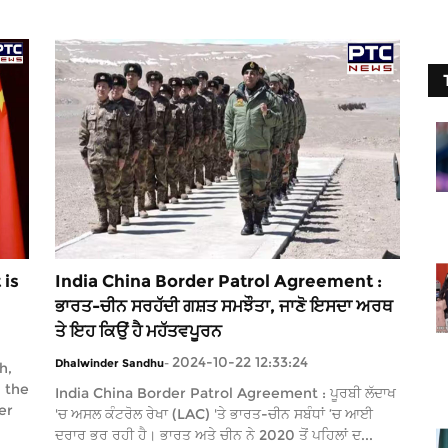
 is
India China Border Patrol Agreement :
ਭਾਰਤ-ਚੀਨ ਸਰਹੱਦੀ ਗਸ਼ਤ ਸਮਝੌਤਾ, ਜਾਣੋ ਇਸਦਾ ਅਰਥ
ਤੇ ਇਹ ਕਿਉਂ ਹੈ ਮਹੱਤਵਪੂਰਨ
2024-10-22 12:33:24
Dhalwinder Sandhu
-
h,
 the
India China Border Patrol Agreement : ਪੂਰਬੀ ਲੱਦਾਖ
er
'ਚ ਅਸਲ ਕੰਟਰੋਲ ਰੇਖਾ (LAC) 'ਤੇ ਭਾਰਤ-ਚੀਨ ਸਬੰਧਾਂ ’ਚ ਆਈ
ਦਰਾਰ ਭਰ ਰਹੀ ਹੈ। ਭਾਰਤ ਅਤੇ ਚੀਨ ਨੇ 2020 ਤੋਂ ਪਹਿਲਾਂ ਦ...