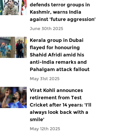
defends terror groups in
Kashmir, warns India
against ‘future aggression’
June 30th 2025
Kerala group in Dubai
flayed for honouring
Shahid Afridi amid his
anti-India remarks and
Pahalgam attack fallout
May 31st 2025
Virat Kohli announces
retirement from Test
Cricket after 14 years: 'I’ll
always look back with a
smile'
May 12th 2025