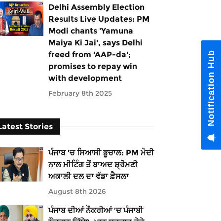
Delhi Assembly Election
Results Live Updates: PM
Modi chants 'Yamuna
Maiya Ki Jai', says Delhi
Notification Hub
freed from 'AAP-da';
promises to repay win
with development
February 8th 2025
Latest Stories
ਪੰਜਾਬ 'ਚ ਸਿਆਸੀ ਭੂਚਾਲ: PM ਮੋਦੀ
ਨਾਲ ਮੀਟਿੰਗ ਤੋਂ ਬਾਅਦ ਸ਼੍ਰੋਮਣੀ
ਅਕਾਲੀ ਦਲ ਦਾ ਵੱਡਾ ਫ਼ੈਸਲਾ
August 8th 2026
ਪੰਜਾਬ ਦੀਆਂ ਨੌਕਰੀਆਂ ’ਚ ਪੰਜਾਬੀ