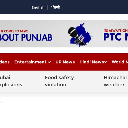
English
ਪੰਜਾਬੀ
deos
Entertainment
UP News
Hindi News
World 
ubai
Food safety
Himachal
xplosions
violation
weather
"