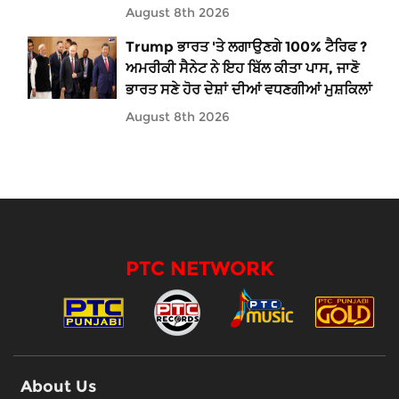
August 8th 2026
Trump ਭਾਰਤ 'ਤੇ ਲਗਾਉਣਗੇ 100% ਟੈਰਿਫ ?
ਅਮਰੀਕੀ ਸੈਨੇਟ ਨੇ ਇਹ ਬਿੱਲ ਕੀਤਾ ਪਾਸ, ਜਾਣੋ
ਭਾਰਤ ਸਣੇ ਹੋਰ ਦੇਸ਼ਾਂ ਦੀਆਂ ਵਧਣਗੀਆਂ ਮੁਸ਼ਕਿਲਾਂ
August 8th 2026
PTC NETWORK
About Us