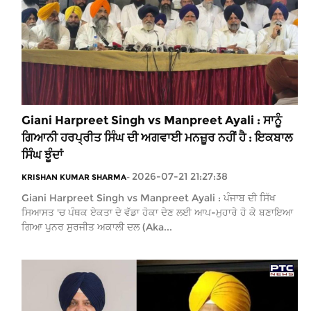
Giani Harpreet Singh vs Manpreet Ayali : ਸਾਨੂੰ
ਗਿਆਨੀ ਹਰਪ੍ਰੀਤ ਸਿੰਘ ਦੀ ਅਗਵਾਈ ਮਨਜ਼ੂਰ ਨਹੀਂ ਹੈ : ਇਕਬਾਲ
ਸਿੰਘ ਝੂੰਦਾਂ
2026-07-21 21:27:38
KRISHAN KUMAR SHARMA
-
Giani Harpreet Singh vs Manpreet Ayali : ਪੰਜਾਬ ਦੀ ਸਿੱਖ
ਸਿਆਸਤ 'ਚ ਪੰਥਕ ਏਕਤਾ ਦੇ ਵੱਡਾ ਹੋਕਾ ਦੇਣ ਲਈ ਆਪ-ਮੁਹਾਰੇ ਹੋ ਕੇ ਬਣਾਇਆ
ਗਿਆ ਪੁਨਰ ਸੁਰਜੀਤ ਅਕਾਲੀ ਦਲ (Aka...