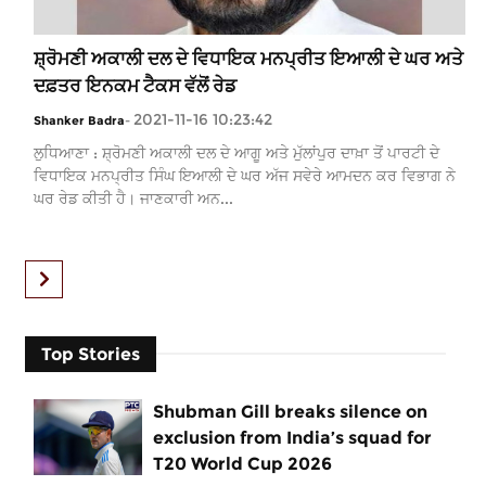
ਸ਼੍ਰੋਮਣੀ ਅਕਾਲੀ ਦਲ ਦੇ ਵਿਧਾਇਕ ਮਨਪ੍ਰੀਤ ਇਆਲੀ ਦੇ ਘਰ ਅਤੇ
ਦਫ਼ਤਰ ਇਨਕਮ ਟੈਕਸ ਵੱਲੋਂ ਰੇਡ
2021-11-16 10:23:42
Shanker Badra
-
ਲੁਧਿਆਣਾ : ਸ਼੍ਰੋਮਣੀ ਅਕਾਲੀ ਦਲ ਦੇ ਆਗੂ ਅਤੇ ਮੁੱਲਾਂਪੁਰ ਦਾਖ਼ਾ ਤੋਂ ਪਾਰਟੀ ਦੇ
ਵਿਧਾਇਕ ਮਨਪ੍ਰੀਤ ਸਿੰਘ ਇਆਲੀ ਦੇ ਘਰ ਅੱਜ ਸਵੇਰੇ ਆਮਦਨ ਕਰ ਵਿਭਾਗ ਨੇ
ਘਰ ਰੇਡ ਕੀਤੀ ਹੈ। ਜਾਣਕਾਰੀ ਅਨ...
Top Stories
Shubman Gill breaks silence on
exclusion from India’s squad for
T20 World Cup 2026