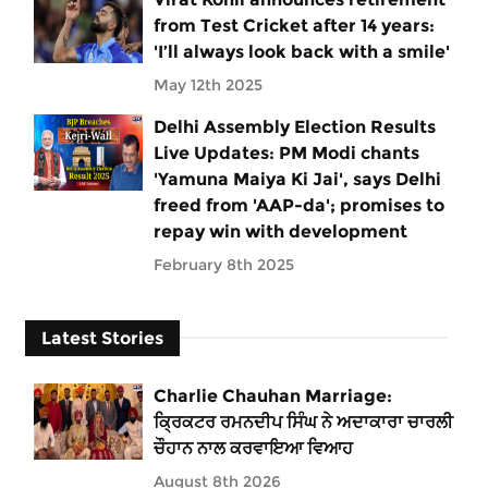
from Test Cricket after 14 years:
'I’ll always look back with a smile'
May 12th 2025
Delhi Assembly Election Results
Live Updates: PM Modi chants
'Yamuna Maiya Ki Jai', says Delhi
freed from 'AAP-da'; promises to
repay win with development
February 8th 2025
Latest Stories
Charlie Chauhan Marriage:
ਕ੍ਰਿਕਟਰ ਰਮਨਦੀਪ ਸਿੰਘ ਨੇ ਅਦਾਕਾਰਾ ਚਾਰਲੀ
ਚੌਹਾਨ ਨਾਲ ਕਰਵਾਇਆ ਵਿਆਹ
August 8th 2026