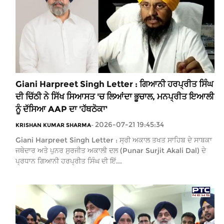
Giani Harpreet Singh Letter : ਗਿਆਨੀ ਹਰਪ੍ਰੀਤ ਸਿੰਘ
ਦੀ ਚਿੱਠੀ ਨੇ ਸਿੱਖ ਸਿਆਸਤ 'ਚ ਲਿਆਂਦਾ ਭੂਚਾਲ, ਮਨਪ੍ਰੀਤ ਇਆਲੀ
ਨੂੰ ਦੱਸਿਆ AAP ਦਾ 'ਹੱਥਠੋਕਾ'
2026-07-21 19:45:34
KRISHAN KUMAR SHARMA
-
Giani Harpreet Singh Letter : ਸ੍ਰੀ ਅਕਾਲ ਤਖਤ ਸਾਹਿਬ ਦੇ ਸਾਬਕਾ
ਜਥੇਦਾਰ ਅਤੇ ਪੁਨਰ ਸੁਰਜੀਤ ਅਕਾਲੀ ਦਲ (Punar Surjit Akali Dal) ਦੇ
ਪ੍ਰਧਾਨ ਗਿਆਨੀ ਹਰਪ੍ਰੀਤ ਸਿੰਘ ਦੀ ਇੱ...