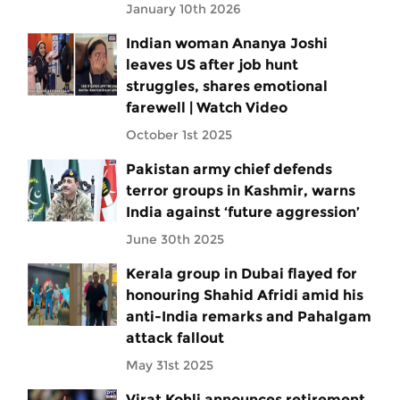
January 10th 2026
Indian woman Ananya Joshi
leaves US after job hunt
struggles, shares emotional
farewell | Watch Video
October 1st 2025
Pakistan army chief defends
terror groups in Kashmir, warns
India against ‘future aggression’
June 30th 2025
Kerala group in Dubai flayed for
honouring Shahid Afridi amid his
anti-India remarks and Pahalgam
attack fallout
May 31st 2025
Virat Kohli announces retirement