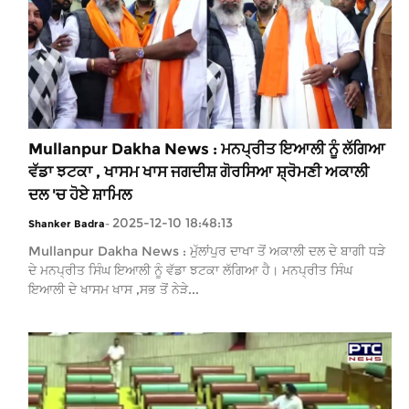
Mullanpur Dakha News : ਮਨਪ੍ਰੀਤ ਇਆਲੀ ਨੂੰ ਲੱਗਿਆ
ਵੱਡਾ ਝਟਕਾ , ਖਾਸਮ ਖਾਸ ਜਗਦੀਸ਼ ਗੋਰਸਿਆ ਸ਼੍ਰੋਮਣੀ ਅਕਾਲੀ
ਦਲ 'ਚ ਹੋਏ ਸ਼ਾਮਿਲ
2025-12-10 18:48:13
Shanker Badra
-
Mullanpur Dakha News : ਮੁੱਲਾਂਪੁਰ ਦਾਖਾ ਤੋਂ ਅਕਾਲੀ ਦਲ ਦੇ ਬਾਗੀ ਧੜੇ
ਦੇ ਮਨਪ੍ਰੀਤ ਸਿੰਘ ਇਆਲੀ ਨੂੰ ਵੱਡਾ ਝਟਕਾ ਲੱਗਿਆ ਹੈ। ਮਨਪ੍ਰੀਤ ਸਿੰਘ
ਇਆਲੀ ਦੇ ਖਾਸਮ ਖਾਸ ,ਸਭ ਤੋਂ ਨੇੜੇ...