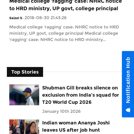
Medical college 'ragging' case: NHRC notice
to HRD ministry, UP govt, college principal
2018-08-30 21:43:26
Saizel S
-
Medical college 'ragging' case: NHRC notice to HRD
ministry, UP govt, college principal Medical college
'ragging' case: NHRC notice to HRD ministry...
Notification Hub
Top Stories
Shubman Gill breaks silence on
exclusion from India’s squad for
T20 World Cup 2026
January 10th 2026
Indian woman Ananya Joshi
leaves US after job hunt