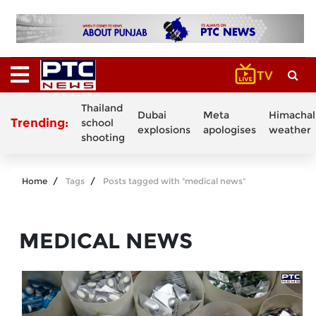
Thailand
Dubai
Meta
Himachal
Trending:
school
explosions
apologises
weather
shooting
Home
Tags
Posts tagged with "medical news"
MEDICAL NEWS