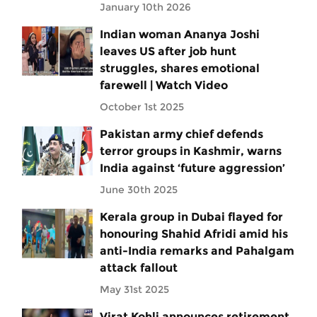
January 10th 2026
Indian woman Ananya Joshi
leaves US after job hunt
struggles, shares emotional
farewell | Watch Video
October 1st 2025
Pakistan army chief defends
terror groups in Kashmir, warns
India against ‘future aggression’
June 30th 2025
Kerala group in Dubai flayed for
honouring Shahid Afridi amid his
anti-India remarks and Pahalgam
attack fallout
May 31st 2025
Virat Kohli announces retirement