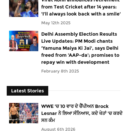
from Test Cricket after 14 years:
'I’ll always look back with a smile'
May 12th 2025
Delhi Assembly Election Results
Live Updates: PM Modi chants
'Yamuna Maiya Ki Jai', says Delhi
freed from 'AAP-da'; promises to
repay win with development
February 8th 2025
Latest Stories
WWE 'ਚ 10 ਵਾਰ ਦੇ ਚੈਂਪੀਅਨ Brock
Lesnar ਨੇ ਲਿਆ ਸੰਨਿਆਸ, ਕਦੇ ਖੇਤਾਂ 'ਚ ਕਰਦੇ
ਸਨ ਕੰਮ
August 6th 2026