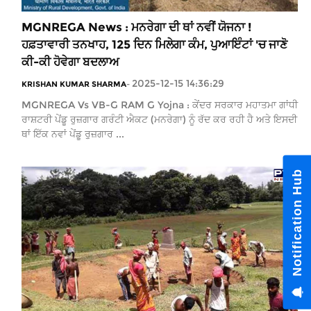
MGNREGA News : ਮਨਰੇਗਾ ਦੀ ਥਾਂ ਨਵੀਂ ਯੋਜਨਾ !
ਹਫ਼ਤਾਵਾਰੀ ਤਨਖਾਹ, 125 ਦਿਨ ਮਿਲੇਗਾ ਕੰਮ, ਪੁਆਇੰਟਾਂ 'ਚ ਜਾਣੋ
ਕੀ-ਕੀ ਹੋਵੇਗਾ ਬਦਲਾਅ
2025-12-15 14:36:29
KRISHAN KUMAR SHARMA
-
MGNREGA Vs VB-G RAM G Yojna : ਕੇਂਦਰ ਸਰਕਾਰ ਮਹਾਤਮਾ ਗਾਂਧੀ
ਰਾਸ਼ਟਰੀ ਪੇਂਡੂ ਰੁਜ਼ਗਾਰ ਗਰੰਟੀ ਐਕਟ (ਮਨਰੇਗਾ) ਨੂੰ ਰੱਦ ਕਰ ਰਹੀ ਹੈ ਅਤੇ ਇਸਦੀ
ਥਾਂ ਇੱਕ ਨਵਾਂ ਪੇਂਡੂ ਰੁਜ਼ਗਾਰ ...