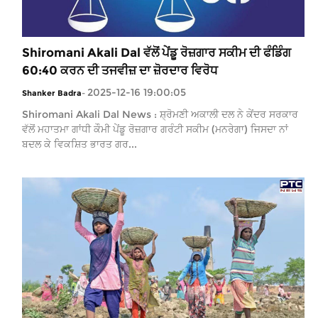
Shiromani Akali Dal ਵੱਲੋਂ ਪੇਂਡੂ ਰੋਜ਼ਗਾਰ ਸਕੀਮ ਦੀ ਫੰਡਿੰਗ
60:40 ਕਰਨ ਦੀ ਤਜਵੀਜ਼ ਦਾ ਜ਼ੋਰਦਾਰ ਵਿਰੋਧ
2025-12-16 19:00:05
Shanker Badra
-
Shiromani Akali Dal News : ਸ਼੍ਰੋਮਣੀ ਅਕਾਲੀ ਦਲ ਨੇ ਕੇਂਦਰ ਸਰਕਾਰ
ਵੱਲੋਂ ਮਹਾਤਮਾ ਗਾਂਧੀ ਕੌਮੀ ਪੇਂਡੂ ਰੋਜ਼ਗਾਰ ਗਰੰਟੀ ਸਕੀਮ (ਮਨਰੇਗਾ) ਜਿਸਦਾ ਨਾਂ
ਬਦਲ ਕੇ ਵਿਕਸ਼ਿਤ ਭਾਰਤ ਗਰ...