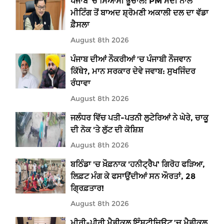
ਪੰਜਾਬ 'ਚ ਸਿਆਸੀ ਭੂਚਾਲ: PM ਮੋਦੀ ਨਾਲ
ਮੀਟਿੰਗ ਤੋਂ ਬਾਅਦ ਸ਼੍ਰੋਮਣੀ ਅਕਾਲੀ ਦਲ ਦਾ ਵੱਡਾ
ਫ਼ੈਸਲਾ
August 8th 2026
ਪੰਜਾਬ ਦੀਆਂ ਨੌਕਰੀਆਂ ’ਚ ਪੰਜਾਬੀ ਨੌਜਵਾਨ
ਕਿੱਥੇ?, ਮਾਨ ਸਰਕਾਰ ਦੇਵੇ ਜਵਾਬ: ਸੁਖਜਿੰਦਰ
ਰੰਧਾਵਾ
August 8th 2026
ਜਲੰਧਰ ਵਿੱਚ ਪਤੀ-ਪਤਨੀ ਲੁਟੇਰਿਆਂ ਨੇ ਘੇਰੇ, ਚਾਕੂ
ਦੀ ਨੋਕ 'ਤੇ ਲੁੱਟ ਦੀ ਕੋਸ਼ਿਸ਼
August 8th 2026
ਬਠਿੰਡਾ 'ਚ ਖ਼ੌਫ਼ਨਾਕ 'ਹਨੀਟ੍ਰੈਪ' ਗਿਰੋਹ ਫੜਿਆ,
ਲਿਫ਼ਟ ਮੰਗ ਕੇ ਫਸਾਉਂਦੀਆਂ ਸਨ ਔਰਤਾਂ, 28
ਗ੍ਰਿਫ਼ਤਾਰ!
August 8th 2026
ਮੀਰੀ-ਪੀਰੀ ਮੈਡੀਕਲ ਇੰਸਟੀਚਿਊਟ ’ਚ ਮੈਡੀਕਲ