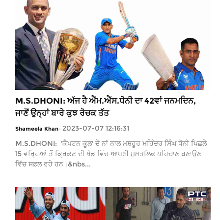
M.S.DHONI: ਅੱਜ ਹੈ ਐੱਮ.ਐੱਸ.ਧੋਨੀ ਦਾ 42ਵਾਂ ਜਨਮਦਿਨ,
ਜਾਣੋਂ ਉਨ੍ਹਾਂ ਬਾਰੇ ਕੁਝ ਰੋਚਕ ਤੱਤ
2023-07-07 12:16:31
Shameela Khan
-
M.S.DHONI: 'ਕੈਪਟਨ ਕੂਲ' ਦੇ ਨਾਂ ਨਾਲ ਮਸ਼ਹੂਰ ਮਹਿੰਦਰ ਸਿੰਘ ਧੋਨੀ ਪਿਛਲੇ
15 ਵਰ੍ਹਿਆਂ ਤੋਂ ਕ੍ਰਿਕਟ ਦੀ ਖੇਡ ਵਿੱਚ ਆਪਣੀ ਮੁਖ਼ਤਲਿਫ਼ ਪਹਿਚਾਣ ਬਣਾਉਣ
ਵਿੱਚ ਸਫ਼ਲ ਰਹੇ ਹਨ।&nbs...