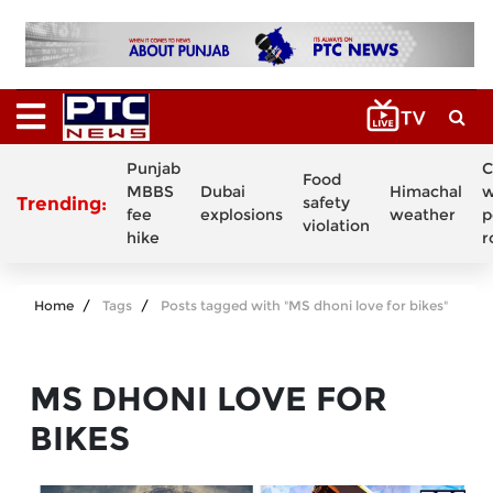
Punjab
C
Food
MBBS
Dubai
Himachal
w
Trending:
safety
fee
explosions
weather
p
violation
hike
r
Home
Tags
Posts tagged with "MS dhoni love for bikes"
MS DHONI LOVE FOR
BIKES