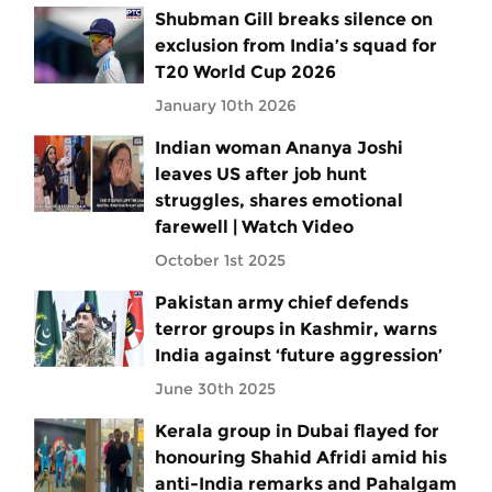
Shubman Gill breaks silence on
exclusion from India’s squad for
T20 World Cup 2026
January 10th 2026
Indian woman Ananya Joshi
leaves US after job hunt
struggles, shares emotional
farewell | Watch Video
October 1st 2025
Pakistan army chief defends
terror groups in Kashmir, warns
India against ‘future aggression’
June 30th 2025
Kerala group in Dubai flayed for
honouring Shahid Afridi amid his
anti-India remarks and Pahalgam