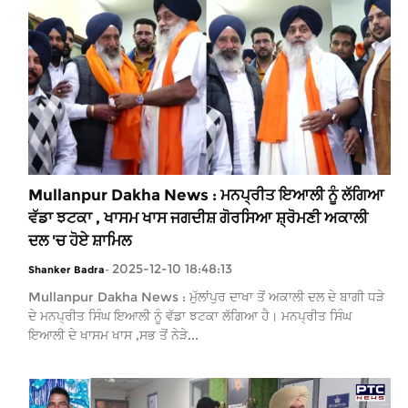
Mullanpur Dakha News : ਮਨਪ੍ਰੀਤ ਇਆਲੀ ਨੂੰ ਲੱਗਿਆ
ਵੱਡਾ ਝਟਕਾ , ਖਾਸਮ ਖਾਸ ਜਗਦੀਸ਼ ਗੋਰਸਿਆ ਸ਼੍ਰੋਮਣੀ ਅਕਾਲੀ
ਦਲ 'ਚ ਹੋਏ ਸ਼ਾਮਿਲ
2025-12-10 18:48:13
Shanker Badra
-
Mullanpur Dakha News : ਮੁੱਲਾਂਪੁਰ ਦਾਖਾ ਤੋਂ ਅਕਾਲੀ ਦਲ ਦੇ ਬਾਗੀ ਧੜੇ
ਦੇ ਮਨਪ੍ਰੀਤ ਸਿੰਘ ਇਆਲੀ ਨੂੰ ਵੱਡਾ ਝਟਕਾ ਲੱਗਿਆ ਹੈ। ਮਨਪ੍ਰੀਤ ਸਿੰਘ
ਇਆਲੀ ਦੇ ਖਾਸਮ ਖਾਸ ,ਸਭ ਤੋਂ ਨੇੜੇ...