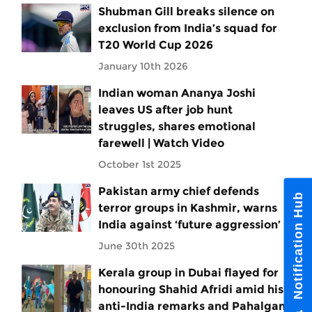
Shubman Gill breaks silence on
exclusion from India’s squad for
T20 World Cup 2026
January 10th 2026
Indian woman Ananya Joshi
leaves US after job hunt
struggles, shares emotional
farewell | Watch Video
October 1st 2025
Pakistan army chief defends
Notification Hub
terror groups in Kashmir, warns
India against ‘future aggression’
June 30th 2025
Kerala group in Dubai flayed for
honouring Shahid Afridi amid his
anti-India remarks and Pahalgam