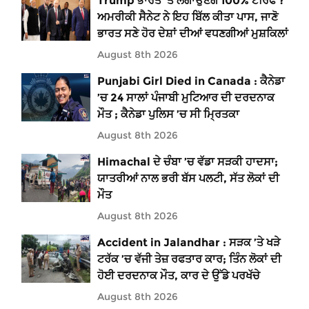
Trump ਭਾਰਤ 'ਤੇ ਲਗਾਉਣਗੇ 100% ਟੈਰਿਫ ?
ਅਮਰੀਕੀ ਸੈਨੇਟ ਨੇ ਇਹ ਬਿੱਲ ਕੀਤਾ ਪਾਸ, ਜਾਣੋ
ਭਾਰਤ ਸਣੇ ਹੋਰ ਦੇਸ਼ਾਂ ਦੀਆਂ ਵਧਣਗੀਆਂ ਮੁਸ਼ਕਿਲਾਂ
August 8th 2026
Punjabi Girl Died in Canada : ਕੈਨੇਡਾ
’ਚ 24 ਸਾਲਾਂ ਪੰਜਾਬੀ ਮੁਟਿਆਰ ਦੀ ਦਰਦਨਾਕ
ਮੌਤ ; ਕੈਨੇਡਾ ਪੁਲਿਸ ’ਚ ਸੀ ਮ੍ਰਿਤਕਾ
August 8th 2026
Himachal ਦੇ ਚੰਬਾ ’ਚ ਵੱਡਾ ਸੜਕੀ ਹਾਦਸਾ;
ਯਾਤਰੀਆਂ ਨਾਲ ਭਰੀ ਬੱਸ ਪਲਟੀ, ਸੱਤ ਲੋਕਾਂ ਦੀ
ਮੌਤ
August 8th 2026
Accident in Jalandhar : ਸੜਕ ’ਤੇ ਖੜੇ
ਟਰੱਕ ’ਚ ਵੱਜੀ ਤੇਜ਼ ਰਫਤਾਰ ਕਾਰ; ਤਿੰਨ ਲੋਕਾਂ ਦੀ
ਹੋਈ ਦਰਦਨਾਕ ਮੌਤ, ਕਾਰ ਦੇ ਉੱਡੇ ਪਰਖੱਚੇ
August 8th 2026