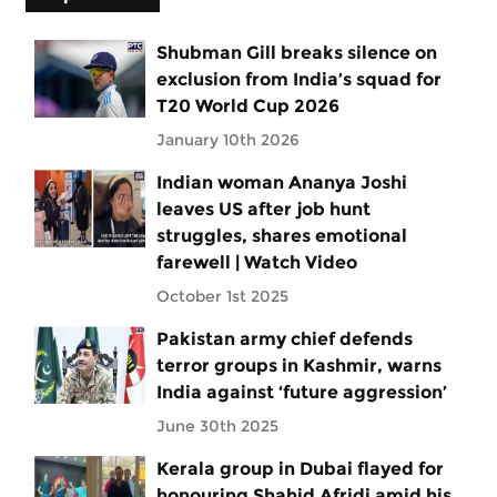
Shubman Gill breaks silence on
exclusion from India’s squad for
T20 World Cup 2026
January 10th 2026
Indian woman Ananya Joshi
leaves US after job hunt
struggles, shares emotional
farewell | Watch Video
October 1st 2025
Pakistan army chief defends
terror groups in Kashmir, warns
India against ‘future aggression’
June 30th 2025
Kerala group in Dubai flayed for
honouring Shahid Afridi amid his