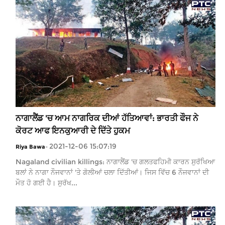
ਨਾਗਾਲੈਂਡ 'ਚ ਆਮ ਨਾਗਰਿਕ ਦੀਆਂ ਹੱਤਿਆਵਾਂ: ਭਾਰਤੀ ਫੌਜ ਨੇ
ਕੋਰਟ ਆਫ ਇਨਕੁਆਰੀ ਦੇ ਦਿੱਤੇ ਹੁਕਮ
2021-12-06 15:07:19
Riya Bawa
-
Nagaland civilian killings: ਨਾਗਾਲੈਂਡ 'ਚ ਗਲਤਫਹਿਮੀ ਕਾਰਨ ਸੁਰੱਖਿਆ
ਬਲਾਂ ਨੇ ਨਾਗਾ ਨੌਜਵਾਨਾਂ 'ਤੇ ਗੋਲੀਆਂ ਚਲਾ ਦਿੱਤੀਆਂ। ਜਿਸ ਵਿੱਚ 6 ਨੌਜਵਾਨਾਂ ਦੀ
ਮੌਤ ਹੋ ਗਈ ਹੈ। ਸੁਰੱਖ...