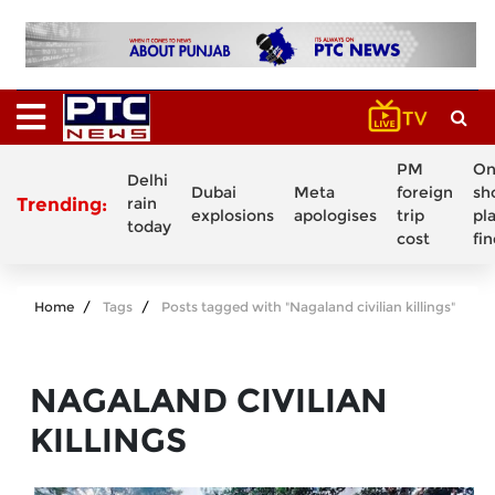
PM
On
Delhi
Dubai
Meta
foreign
sh
Trending:
rain
explosions
apologises
trip
pl
today
cost
fi
Home
Tags
Posts tagged with "Nagaland civilian killings"
NAGALAND CIVILIAN
KILLINGS