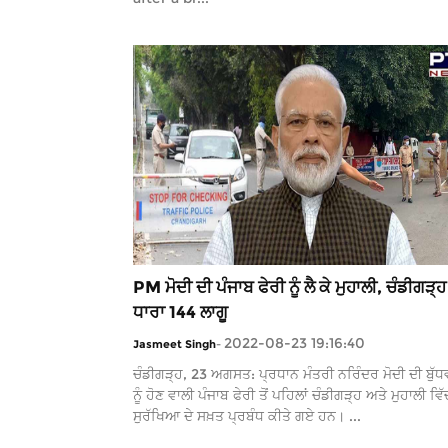
PM ਮੋਦੀ ਦੀ ਪੰਜਾਬ ਫੇਰੀ ਨੂੰ ਲੈ ਕੇ ਮੁਹਾਲੀ, ਚੰਡੀਗੜ੍ਹ
ਧਾਰਾ 144 ਲਾਗੂ
2022-08-23 19:16:40
Jasmeet Singh
-
ਚੰਡੀਗੜ੍ਹ, 23 ਅਗਸਤ: ਪ੍ਰਧਾਨ ਮੰਤਰੀ ਨਰਿੰਦਰ ਮੋਦੀ ਦੀ ਬੁੱਧ
ਨੂੰ ਹੋਣ ਵਾਲੀ ਪੰਜਾਬ ਫੇਰੀ ਤੋਂ ਪਹਿਲਾਂ ਚੰਡੀਗੜ੍ਹ ਅਤੇ ਮੁਹਾਲੀ ਵਿੱ
ਸੁਰੱਖਿਆ ਦੇ ਸਖ਼ਤ ਪ੍ਰਬੰਧ ਕੀਤੇ ਗਏ ਹਨ। ...