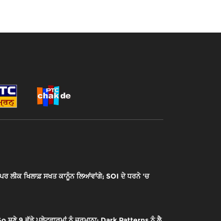
 ਲੀਕ ਖਿਲਾਫ਼ ਸਖਤ ਕਾਨੂੰਨ ਲਿਆਂਵਾਂਗੇ; SOI ਦੇ ਧਰਨੇ 'ਚ
 9 ਵੱਡੇ ਪਲੇਟਫਾਰਮਾਂ ਨੂੰ ਜੁਰਮਾਨਾ; Dark Patterns ਨੂੰ ਲੈ