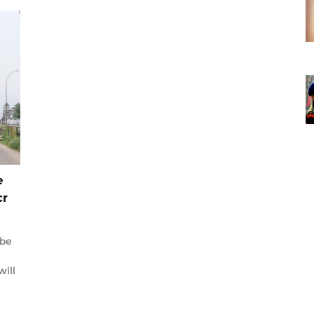
e
cr
 be
ill