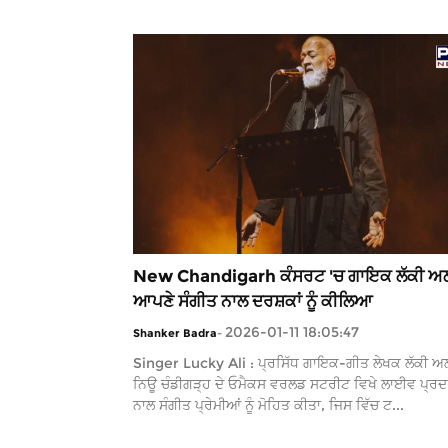
New Chandigarh ਕੰਸਰਟ 'ਚ ਗਾਇਕ ਲੱਕੀ ਅਲ
ਆਪਣੇ ਸੰਗੀਤ ਨਾਲ ਦਰਸ਼ਕਾਂ ਨੂੰ ਕੀਲਿਆ
2026-01-11 18:05:47
Shanker Badra
-
Singer Lucky Ali : ਪ੍ਰਸਿੱਧ ਗਾਇਕ-ਗੀਤ ਲੇਖਕ ਲੱਕੀ ਅਲ
ਨਿਊ ਚੰਡੀਗੜ੍ਹ ਦੇ ਓਮੈਕਸ ਵਰਲਡ ਸਟਰੀਟ ਵਿਖੇ ਲਾਈਵ ਪ੍ਰਦ
ਨਾਲ ਸੰਗੀਤ ਪ੍ਰੇਮੀਆਂ ਨੂੰ ਮੋਹਿਤ ਕੀਤਾ, ਜਿਸ ਵਿੱਚ ਟ...