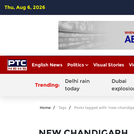
Thu, Aug 6, 2026
English News
Politics
Visual Stories
Vi
Delhi rain
Dubai
Trending:
today
explosio
Home
Tags
Posts tagged with "new chandiga
NEW CHANDIGARH