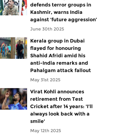
defends terror groups in
Kashmir, warns India
against ‘future aggression’
June 30th 2025
Kerala group in Dubai
flayed for honouring
Shahid Afridi amid his
anti-India remarks and
Pahalgam attack fallout
May 31st 2025
Virat Kohli announces
retirement from Test
Cricket after 14 years: 'I’ll
always look back with a
smile'
May 12th 2025