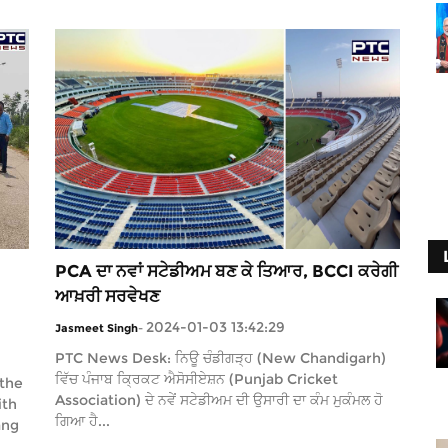
PCA ਦਾ ਨਵਾਂ ਸਟੇਡੀਅਮ ਬਣ ਕੇ ਤਿਆਰ, BCCI ਕਰੇਗੀ
ਆਖ਼ਰੀ ਸਰਵੇਖਣ
2024-01-03 13:42:29
Jasmeet Singh
-
PTC News Desk: ਨਿਊ ਚੰਡੀਗੜ੍ਹ (New Chandigarh)
ਵਿੱਚ ਪੰਜਾਬ ਕ੍ਰਿਕਟ ਐਸੋਸੀਏਸ਼ਨ (Punjab Cricket
 the
Association) ਦੇ ਨਵੇਂ ਸਟੇਡੀਅਮ ਦੀ ਉਸਾਰੀ ਦਾ ਕੰਮ ਮੁਕੰਮਲ ਹੋ
ith
ਗਿਆ ਹੈ...
ang