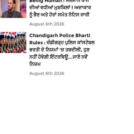
Being Human : ਸਲਮਾਨ ਖਾਨ
ਦੀਆਂ ਵਧੀਆਂ ਮੁਸ਼ਕਿਲਾਂ ! ਅਦਾਕਾਰ
ਨੂੰ ਭੈਣ ਅਤੇ ਹੋਰਾਂ ਸਮੇਤ ਨੋਟਿਸ ਜਾਰੀ
August 6th 2026
Chandigarh Police Bharti
Rules : ਚੰਡੀਗੜ੍ਹ ਪੁਲਿਸ ਕਾਂਸਟੇਬਲ
ਭਰਤੀ ਦੇ ਨਿਯਮਾਂ 'ਚ ਤਬਦੀਲੀ, ਹੁਣ
ਨਹੀਂ ਹੋਵੇਗੀ ਇੰਟਰਵਿਊ...ਜਾਣੋ ਨਵੇਂ
ਨਿਯਮ
August 6th 2026