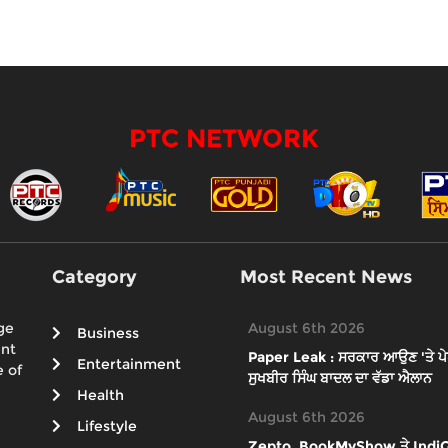
PTC NETWORK
Category
Most Recent News
ge
August 6th 2026
Business
ent
Paper Leak : ਸਰਕਾਰ ਆਉਣ 'ਤੇ ਪੇਪਰ
Entertainment
 of
ਸੁਖਬੀਰ ਸਿੰਘ ਬਾਦਲ ਦਾ ਵੱਡਾ ਐਲਾਨ
Health
August 6th 2026
Lifestyle
Zepto, BookMyShow ਤੇ IndiGo ਸਣੇ