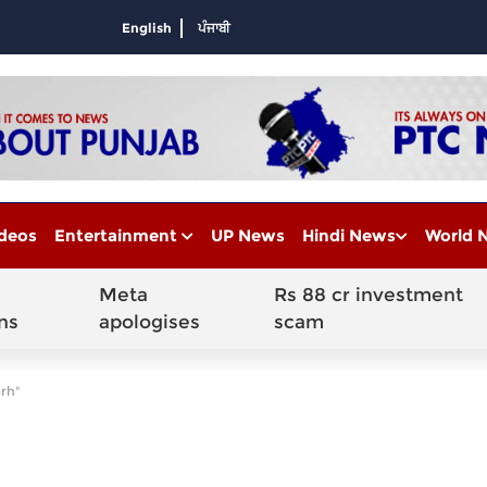
English
ਪੰਜਾਬੀ
deos
Entertainment
UP News
Hindi News
World 
Meta
Rs 88 cr investment
ns
apologises
scam
rh"