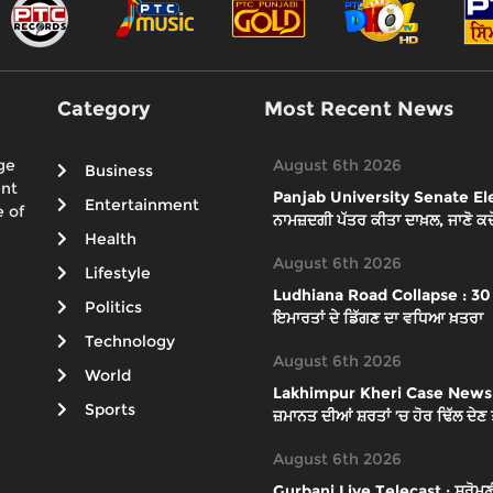
Category
Most Recent News
ge
August 6th 2026
Business
ent
Panjab University Senate Elect
Entertainment
 of
ਨਾਮਜ਼ਦਗੀ ਪੱਤਰ ਕੀਤਾ ਦਾਖ਼ਲ, ਜਾਣੋ ਕਦੋਂ
Health
August 6th 2026
Lifestyle
Ludhiana Road Collapse : 30 ਫੁ
Politics
ਇਮਾਰਤਾਂ ਦੇ ਡਿੱਗਣ ਦਾ ਵਧਿਆ ਖ਼ਤਰਾ
Technology
August 6th 2026
World
Lakhimpur Kheri Case News : ਸੁਪ
Sports
ਜ਼ਮਾਨਤ ਦੀਆਂ ਸ਼ਰਤਾਂ ’ਚ ਹੋਰ ਢਿੱਲ ਦੇਣ
August 6th 2026
Gurbani Live Telecast : ਸ਼੍ਰੋਮਣੀ