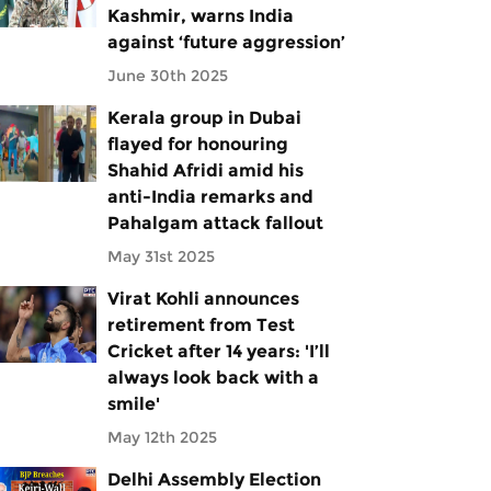
Kashmir, warns India
against ‘future aggression’
June 30th 2025
Kerala group in Dubai
flayed for honouring
Shahid Afridi amid his
anti-India remarks and
Pahalgam attack fallout
May 31st 2025
Virat Kohli announces
retirement from Test
Cricket after 14 years: 'I’ll
always look back with a
smile'
May 12th 2025
Delhi Assembly Election