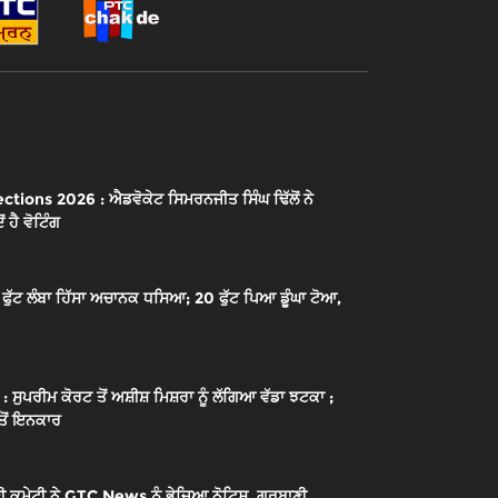
ions 2026 : ਐਡਵੋਕੇਟ ਸਿਮਰਨਜੀਤ ਸਿੰਘ ਢਿੱਲੋਂ ਨੇ
 ਹੈ ਵੋਟਿੰਗ
ੱਟ ਲੰਬਾ ਹਿੱਸਾ ਅਚਾਨਕ ਧਸਿਆ; 20 ਫੁੱਟ ਪਿਆ ਡੂੰਘਾ ਟੋਆ,
ਰੀਮ ਕੋਰਟ ਤੋਂ ਅਸ਼ੀਸ਼ ਮਿਸ਼ਰਾ ਨੂੰ ਲੱਗਿਆ ਵੱਡਾ ਝਟਕਾ ;
 ਤੋਂ ਇਨਕਾਰ
 ਕਮੇਟੀ ਨੇ GTC News ਨੂੰ ਭੇਜਿਆ ਨੋਟਿਸ, ਗੁਰਬਾਣੀ