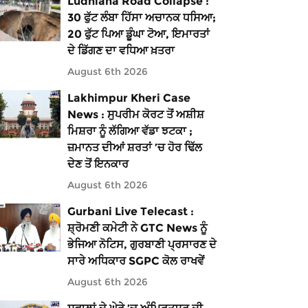
Ludhiana Road Collapse :
30 ਫੁੱਟ ਲੰਬਾ ਹਿੱਸਾ ਅਚਾਨਕ ਧਸਿਆ;
20 ਫੁੱਟ ਪਿਆ ਡੂੰਘਾ ਟੋਆ, ਇਮਾਰਤਾਂ
ਦੇ ਡਿੱਗਣ ਦਾ ਵਧਿਆ ਖ਼ਤਰਾ
August 6th 2026
Lakhimpur Kheri Case
News : ਸੁਪਰੀਮ ਕੋਰਟ ਤੋਂ ਅਸ਼ੀਸ਼
ਮਿਸ਼ਰਾ ਨੂੰ ਲੱਗਿਆ ਵੱਡਾ ਝਟਕਾ ;
ਜ਼ਮਾਨਤ ਦੀਆਂ ਸ਼ਰਤਾਂ ’ਚ ਹੋਰ ਢਿੱਲ
ਦੇਣ ਤੋਂ ਇਨਕਾਰ
August 6th 2026
Gurbani Live Telecast :
ਸ਼੍ਰੋਮਣੀ ਕਮੇਟੀ ਨੇ GTC News ਨੂੰ
ਭੇਜਿਆ ਨੋਟਿਸ, ਗੁਰਬਾਣੀ ਪ੍ਰਸਾਰਣ ਦੇ
ਸਾਰੇ ਅਧਿਕਾਰ SGPC ਕੋਲ ਰਾਖਵੇਂ
August 6th 2026