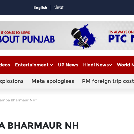
English
ਪੰਜਾਬੀ
deos
Entertainment
UP News
Hindi News
World 
xplosions
Meta apologises
PM foreign trip cost
Chamba Bharmaur NH"
A BHARMAUR NH