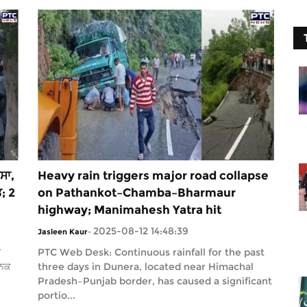
ਸਾ,
Heavy rain triggers major road collapse
ਤ; 2
on Pathankot–Chamba–Bharmaur
highway; Manimahesh Yatra hit
2025-08-12 14:48:39
Jasleen Kaur
-
ੇ
PTC Web Desk: Continuous rainfall for the past
ਆਨਕ
three days in Dunera, located near Himachal
Pradesh–Punjab border, has caused a significant
portio...