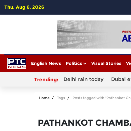
Thu, Aug 6, 2026
English News
Politics
Visual Stories
Vi
Delhi rain today
Dubai e
Trending:
Home
Tags
Posts tagged with "Pathankot 
PATHANKOT CHAMB