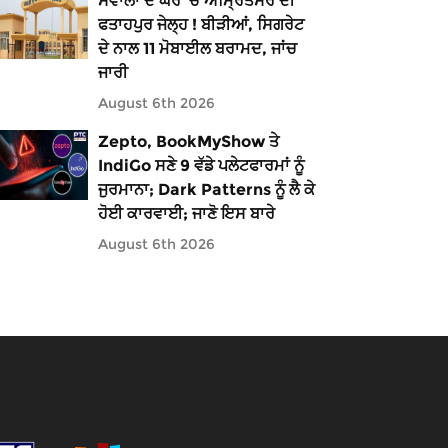
ਸਵਾਲਾਂ ਦੇ ਘੇਰੇ ’ਚ ਅੰਮ੍ਰਿਤਸਰ ਦੀ
ਫਤਾਹਪੁਰ ਜੇਲ੍ਹ ! ਬੀੜੀਆਂ, ਸਿਗਰੇਟ
ਦੇ ਨਾਲ 11 ਮੋਬਾਈਲ ਬਰਾਮਦ, ਜਾਂਚ
ਜਾਰੀ
August 6th 2026
Zepto, BookMyShow ਤੇ
IndiGo ਸਣੇ 9 ਵੱਡੇ ਪਲੇਟਫਾਰਮਾਂ ਨੂੰ
ਜੁਰਮਾਨਾ; Dark Patterns ਨੂੰ ਲੈ ਕੇ
ਹੋਈ ਕਾਰਵਾਈ; ਜਾਣੋ ਇਸ ਬਾਰੇ
August 6th 2026