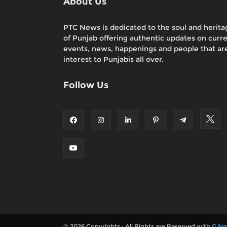
About Us
PTC News is dedicated to the soul and herita
of Punjab offering authentic updates on curr
events, news, happenings and people that are
interest to Punjabis all over.
Follow Us
© 2026 Copyrights : All Rights are Reserved with
G Ne