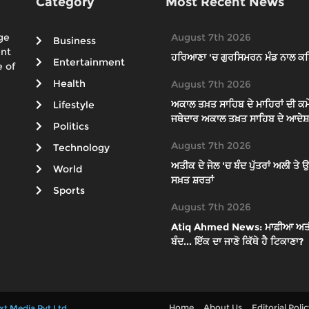
Category
Most Recent News
ge
August 7th 2026
Business
ent
ਹਰਿਆਣਾ 'ਚ ਗੁਰਸਿਮਰਨ ਮੰਡ ਨਾਲ ਕਥ
Entertainment
 of
Health
August 7th 2026
ਅਕਾਲ ਤਖ਼ਤ ਸਾਹਿਬ ਦੇ ਮਾਹਿਰਾਂ ਦੀ ਕਮੇ
Lifestyle
ਜਥੇਦਾਰ ਅਕਾਲ ਤਖ਼ਤ ਸਾਹਿਬ ਦੇ ਆਦੇਸ਼ਾ
Politics
August 7th 2026
Technology
ਅਤੀਕ ਦੇ ਜੇਲ 'ਚ ਬੰਦ ਪੁੱਤਰਾਂ ਅਲੀ ਤ
World
ਸਖ਼ਤ ਸ਼ਰਤਾਂ
Sports
August 7th 2026
Atiq Ahmed News: ਮਾਫ਼ੀਆ ਅਤੀਕ ਦੇ
ਬੰਦ... ਇੱਕ ਦਾ ਜਾਣੋ ਕਿੱਥੇ ਹੈ ਟਿਕਾਣਾ?
Home
About Us
Editorial Poli
xt Media Pvt Ltd