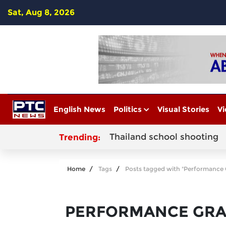
Sat, Aug 8, 2026
English News
Politics
Visual Stories
Vi
Thailand school shooting
Trending:
Home
Tags
Posts tagged with "Performance 
PERFORMANCE GRA