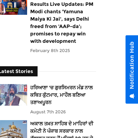
Results Live Updates: PM
Modi chants 'Yamuna
Maiya Ki Jai', says Delhi
freed from 'AAP-da';
promises to repay win
with development
Notification Hub
February 8th 2025
Latest Stories
ਹਰਿਆਣਾ 'ਚ ਗੁਰਸਿਮਰਨ ਮੰਡ ਨਾਲ
ਕਥਿਤ ਕੁੱਟਮਾਰ, ਮਾਹੌਲ ਬਣਿਆ
ਤਣਾਅਪੂਰਨ
August 7th 2026
ਅਕਾਲ ਤਖ਼ਤ ਸਾਹਿਬ ਦੇ ਮਾਹਿਰਾਂ ਦੀ
ਕਮੇਟੀ ਨੇ ਪੰਜਾਬ ਸਰਕਾਰ ਨਾਲ