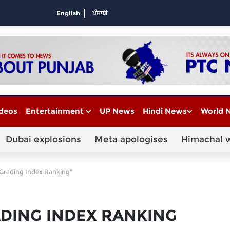
English
ਪੰਜਾਬੀ
deos
Entertainment
UP News
Hindi News
World 
Dubai explosions
Meta apologises
Himachal 
Grading Index Ranking"
DING INDEX RANKING