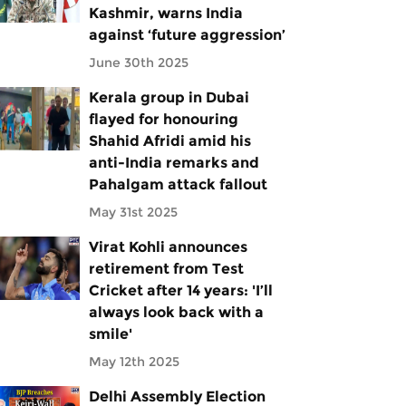
Kashmir, warns India
against ‘future aggression’
June 30th 2025
Kerala group in Dubai
flayed for honouring
Shahid Afridi amid his
anti-India remarks and
Pahalgam attack fallout
May 31st 2025
Virat Kohli announces
retirement from Test
Cricket after 14 years: 'I’ll
always look back with a
smile'
May 12th 2025
Delhi Assembly Election