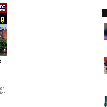
t
ngh
tion
,