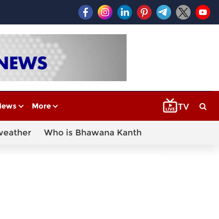
News
More
weather
Who is Bhawana Kanth