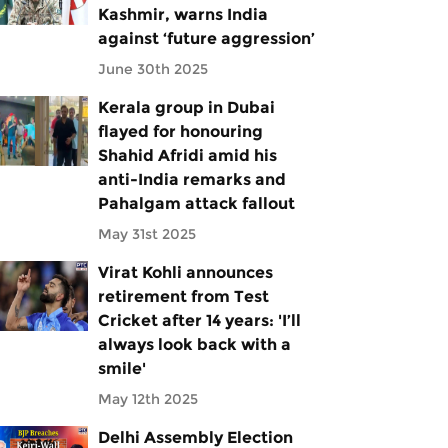
Kashmir, warns India
against ‘future aggression’
June 30th 2025
Kerala group in Dubai
flayed for honouring
Shahid Afridi amid his
anti-India remarks and
Pahalgam attack fallout
May 31st 2025
Virat Kohli announces
retirement from Test
Cricket after 14 years: 'I’ll
always look back with a
smile'
May 12th 2025
Delhi Assembly Election