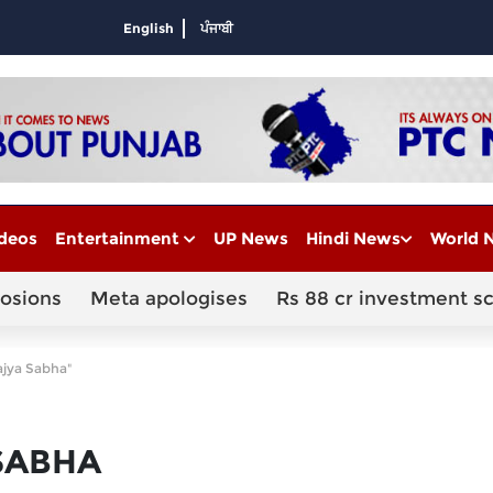
English
ਪੰਜਾਬੀ
deos
Entertainment
UP News
Hindi News
World 
losions
Meta apologises
Rs 88 cr investment s
ajya Sabha"
SABHA