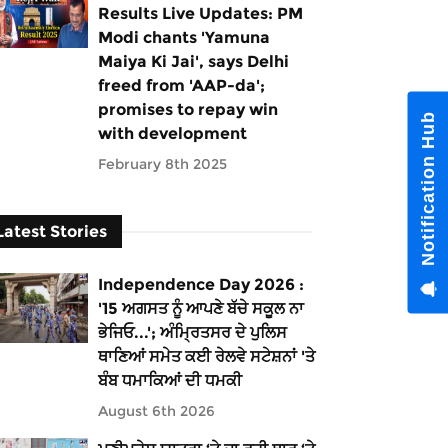
Results Live Updates: PM
Modi chants 'Yamuna
Maiya Ki Jai', says Delhi
freed from 'AAP-da';
promises to repay win
Notification Hub
with development
February 8th 2025
Latest Stories
Independence Day 2026 :
'15 ਅਗਸਤ ਨੂੰ ਆਪਣੇ ਬੱਚੇ ਸਕੂਲ ਨਾ
ਭੇਜਿਓ...'; ਅੰਮ੍ਰਿਤਸਰ ਦੇ ਪੁਲਿਸ
ਥਾਣਿਆਂ ਸਮੇਤ ਕਈ ਰੇਲਵੇ ਸਟੇਸ਼ਨਾਂ 'ਤੇ
ਬੰਬ ਧਮਾਕਿਆਂ ਦੀ ਧਮਕੀ
August 6th 2026