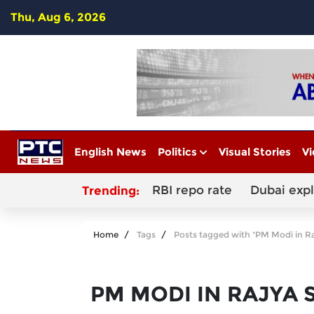
Thu, Aug 6, 2026
English News
Politics
Visual Stories
Vi
RBI repo rate
Dubai exp
Trending:
Home
Tags
Posts tagged with "PM Modi in R
PM MODI IN RAJYA 