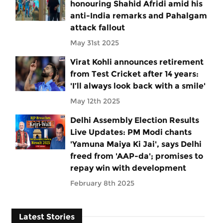
honouring Shahid Afridi amid his
anti-India remarks and Pahalgam
attack fallout
May 31st 2025
Virat Kohli announces retirement
from Test Cricket after 14 years:
'I’ll always look back with a smile'
May 12th 2025
Delhi Assembly Election Results
Live Updates: PM Modi chants
'Yamuna Maiya Ki Jai', says Delhi
freed from 'AAP-da'; promises to
repay win with development
February 8th 2025
Latest Stories