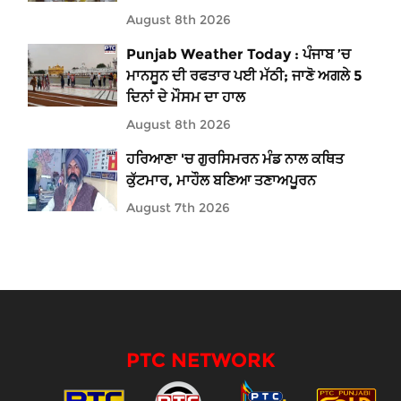
August 8th 2026
Punjab Weather Today : ਪੰਜਾਬ ’ਚ
ਮਾਨਸੂਨ ਦੀ ਰਫਤਾਰ ਪਈ ਮੱਠੀ; ਜਾਣੋ ਅਗਲੇ 5
ਦਿਨਾਂ ਦੇ ਮੌਸਮ ਦਾ ਹਾਲ
August 8th 2026
ਹਰਿਆਣਾ 'ਚ ਗੁਰਸਿਮਰਨ ਮੰਡ ਨਾਲ ਕਥਿਤ
ਕੁੱਟਮਾਰ, ਮਾਹੌਲ ਬਣਿਆ ਤਣਾਅਪੂਰਨ
August 7th 2026
PTC NETWORK