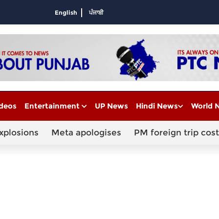
English
ਪੰਜਾਬੀ
deos
Entertainment
UP News
Hindi News
World 
xplosions
Meta apologises
PM foreign trip cost