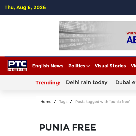
Thu, Aug 6, 2026
English News
Politics
Visual Stories
Vi
Delhi rain today
Dubai e
Trending:
Home
Tags
Posts tagged with "punia free"
PUNIA FREE