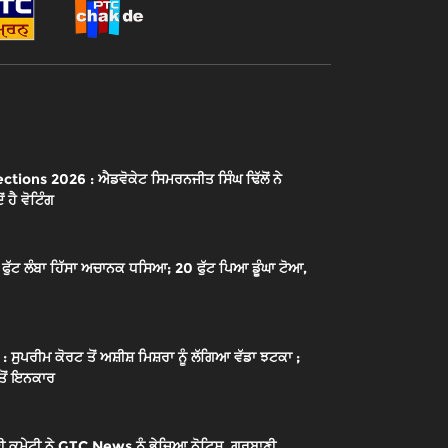
ions 2026 : ਐਡਵੋਕੇਟ ਸਿਮਰਨਜੀਤ ਸਿੰਘ ਢਿੱਲੋਂ ਨੇ
 ਹੈ ਵੋਟਿੰਗ
ੱਟ ਲੰਬਾ ਹਿੱਸਾ ਅਚਾਨਕ ਧਸਿਆ; 20 ਫੁੱਟ ਪਿਆ ਡੂੰਘਾ ਟੋਆ,
ਰੀਮ ਕੋਰਟ ਤੋਂ ਅਸ਼ੀਸ਼ ਮਿਸ਼ਰਾ ਨੂੰ ਲੱਗਿਆ ਵੱਡਾ ਝਟਕਾ ;
 ਤੋਂ ਇਨਕਾਰ
 ਕਮੇਟੀ ਨੇ GTC News ਨੂੰ ਭੇਜਿਆ ਨੋਟਿਸ, ਗੁਰਬਾਣੀ