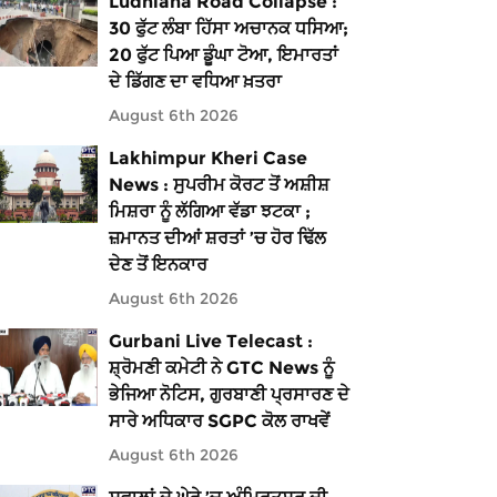
Ludhiana Road Collapse :
30 ਫੁੱਟ ਲੰਬਾ ਹਿੱਸਾ ਅਚਾਨਕ ਧਸਿਆ;
20 ਫੁੱਟ ਪਿਆ ਡੂੰਘਾ ਟੋਆ, ਇਮਾਰਤਾਂ
ਦੇ ਡਿੱਗਣ ਦਾ ਵਧਿਆ ਖ਼ਤਰਾ
August 6th 2026
Lakhimpur Kheri Case
News : ਸੁਪਰੀਮ ਕੋਰਟ ਤੋਂ ਅਸ਼ੀਸ਼
ਮਿਸ਼ਰਾ ਨੂੰ ਲੱਗਿਆ ਵੱਡਾ ਝਟਕਾ ;
ਜ਼ਮਾਨਤ ਦੀਆਂ ਸ਼ਰਤਾਂ ’ਚ ਹੋਰ ਢਿੱਲ
ਦੇਣ ਤੋਂ ਇਨਕਾਰ
August 6th 2026
Gurbani Live Telecast :
ਸ਼੍ਰੋਮਣੀ ਕਮੇਟੀ ਨੇ GTC News ਨੂੰ
ਭੇਜਿਆ ਨੋਟਿਸ, ਗੁਰਬਾਣੀ ਪ੍ਰਸਾਰਣ ਦੇ
ਸਾਰੇ ਅਧਿਕਾਰ SGPC ਕੋਲ ਰਾਖਵੇਂ
August 6th 2026