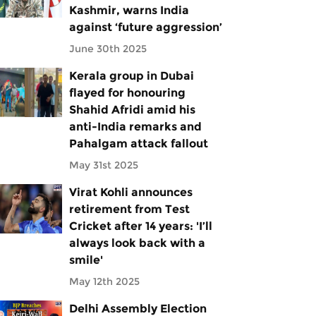
Kashmir, warns India
against ‘future aggression’
June 30th 2025
Kerala group in Dubai
flayed for honouring
Shahid Afridi amid his
anti-India remarks and
Pahalgam attack fallout
May 31st 2025
Virat Kohli announces
retirement from Test
Cricket after 14 years: 'I’ll
always look back with a
smile'
May 12th 2025
Delhi Assembly Election