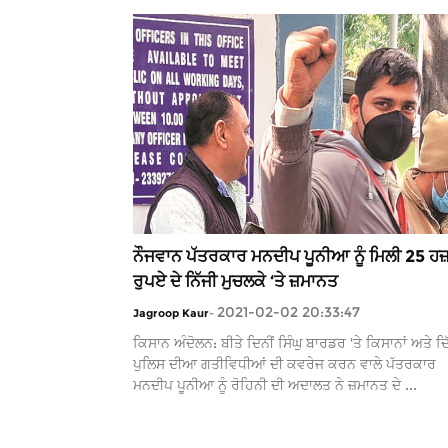
ਨੌਜਵਾਨ ਪੱਤਰਕਾਰ ਮਨਦੀਪ ਪੂਨੀਆ ਨੂੰ ਮਿਲੀ 25 ਹਜ
ਰੁਪਏ ਦੇ ਨਿੱਜੀ ਮੁਚਲਕੇ ‘ਤੇ ਜ਼ਮਾਨਤ
2021-02-02 20:33:47
Jagroop Kaur
-
ਕਿਸਾਨ ਅੰਦੋਲਨ: ਬੀਤੇ ਦਿਨੀਂ ਸਿੰਘੁ ਬਾਰਡਰ 'ਤੇ ਕਿਸਾਨਾਂ ਅਤੇ ਦਿ
ਪੁਲਿਸ ਦੀਆ ਗਤੀਵਿਧੀਆਂ ਦੀ ਕਵਰੇਜ ਕਰਨ ਵਾਲੇ ਪੱਤਰਕਾਰ
ਮਨਦੀਪ ਪੂਨੀਆ ਨੂੰ ਰੋਹਿਨੀ ਦੀ ਅਦਾਲਤ ਨੇ ਜ਼ਮਾਨਤ ਦੇ ...