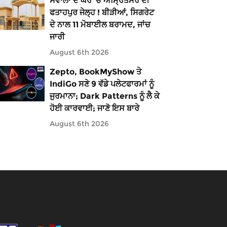
ਸਵਾਲਾਂ ਦੇ ਘੇਰੇ ’ਚ ਅੰਮ੍ਰਿਤਸਰ ਦੀ
ਫਤਾਹਪੁਰ ਜੇਲ੍ਹ ! ਬੀੜੀਆਂ, ਸਿਗਰੇਟ
ਦੇ ਨਾਲ 11 ਮੋਬਾਈਲ ਬਰਾਮਦ, ਜਾਂਚ
ਜਾਰੀ
August 6th 2026
Zepto, BookMyShow ਤੇ
IndiGo ਸਣੇ 9 ਵੱਡੇ ਪਲੇਟਫਾਰਮਾਂ ਨੂੰ
ਜੁਰਮਾਨਾ; Dark Patterns ਨੂੰ ਲੈ ਕੇ
ਹੋਈ ਕਾਰਵਾਈ; ਜਾਣੋ ਇਸ ਬਾਰੇ
August 6th 2026