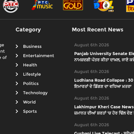
Category
Most Recent News
ge
August 6th 2026
Business
ent
Panjab University Senate Elect
Entertainment
 of
ਨਾਮਜ਼ਦਗੀ ਪੱਤਰ ਕੀਤਾ ਦਾਖ਼ਲ, ਜਾਣੋ ਕਦੋਂ
Health
August 6th 2026
Lifestyle
Ludhiana Road Collapse : 30 ਫੁ
Politics
ਇਮਾਰਤਾਂ ਦੇ ਡਿੱਗਣ ਦਾ ਵਧਿਆ ਖ਼ਤਰਾ
Technology
August 6th 2026
World
Lakhimpur Kheri Case News : ਸੁਪ
Sports
ਜ਼ਮਾਨਤ ਦੀਆਂ ਸ਼ਰਤਾਂ ’ਚ ਹੋਰ ਢਿੱਲ ਦੇਣ
August 6th 2026
Gurbani Live Telecast : ਸ਼੍ਰੋਮਣੀ