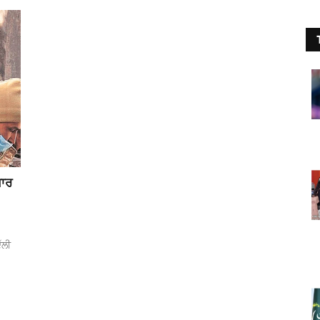
਼ਾਰ
ੱਲੀ