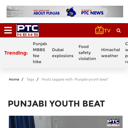
Punjab
C
Food
MBBS
Dubai
Himachal
w
Trending:
safety
fee
explosions
weather
p
violation
hike
r
Home
Tags
Posts tagged with "Punjabi youth beat"
PUNJABI YOUTH BEAT