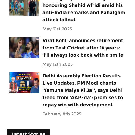
honouring Shahid Afridi amid his
anti-India remarks and Pahalgam
attack fallout
May 31st 2025
Virat Kohli announces retirement
from Test Cricket after 14 years:
'I’ll always look back with a smile'
May 12th 2025
Delhi Assembly Election Results
Live Updates: PM Modi chants
'Yamuna Maiya Ki Jai', says Delhi
freed from 'AAP-da'; promises to
repay win with development
February 8th 2025
Latest Stories