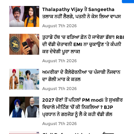
Thalapathy Vijay ਤੇ Sangeetha
ਤਲਾਕ ਨਹੀਂ ਲੈਣਗੇ, ਪਤਨੀ ਨੇ ਕੇਸ ਲਿਆ ਵਾਪਸ
August 7th 2026
ਤੁਹਾਡੇ ਹੱਥ 'ਚ ਫੜਿਆ ਫ਼ੋਨ ਹੋ ਜਾਵੇਗਾ ਡੱਬਾ! RBI
ਦੀ ਵੱਡੀ ਚੇਤਾਵਨੀ EMI ਨਾ ਚੁਕਾਉਣ 'ਤੇ ਕੰਪਨੀ
ਕਰ ਦੇਵੇਗੀ ਪੂਰਾ ਲਾਕ!
August 7th 2026
ਅਮਰੀਕਾ ਦੇ ਕੈਲੇਫੋਰਨੀਆ 'ਚ ਪੰਜਾਬੀ ਨੌਜਵਾਨ
ਦਾ ਗੋਲੀ ਮਾਰ ਕੇ ਕਤਲ
August 7th 2026
2027 ਚੋਣਾਂ ਤੋਂ ਪਹਿਲਾਂ PM modi ਤੇ ਸੁਖਬੀਰ
ਵਿਚਾਲੇ ਮੀਟਿੰਗ 'ਚੋਂ ਕੀ ਨਿਕਲਿਆ ? BJP
ਪ੍ਰਧਾਨ ਨੇ ਗਠਜੋੜ ਨੂੰ ਲੈ ਕੇ ਕਹੀ ਵੱਡੀ ਗੱਲ
August 7th 2026