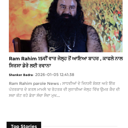
Ram Rahim 15ਵੀਂ ਵਾਰ ਜੇਲ੍ਹ ਤੋਂ ਆਇਆ ਬਾਹਰ , ਕਾਫਲੇ ਨਾਲ
ਸਿਰਸਾ ਡੇਰੇ ਲਈ ਰਵਾਨਾ
2026-01-05 12:41:38
Shanker Badra
-
Ram Rahim parole News : ਸਾਧਵੀਆਂ ਦੇ ਜਿਨਸੀ ਸ਼ੋਸ਼ਣ ਅਤੇ ਇੱਕ
ਪੱਤਰਕਾਰ ਦੇ ਕਤਲ ਮਾਮਲੇ 'ਚ ਰੋਹਤਕ ਦੀ ਸੁਨਾਰੀਆ ਜੇਲ੍ਹ ਵਿੱਚ ਉਮਰ ਕੈਦ ਦੀ
ਸਜ਼ਾ ਕੱਟ ਰਹੇ ਡੇਰਾ ਸੱਚਾ ਸੌਦਾ ਮੁਖ...
Top Stories