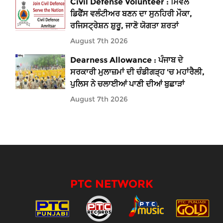
Civil Defense Volunteer : ਸਿਵਲ
ਡਿਫੈਂਸ ਵਲੰਟੀਅਰ ਬਣਨ ਦਾ ਸੁਨਹਿਰੀ ਮੌਕਾ,
ਰਜਿਸਟ੍ਰੇਸ਼ਨ ਸ਼ੁਰੂ, ਜਾਣੋ ਯੋਗਤਾ ਸ਼ਰਤਾਂ
August 7th 2026
Dearness Allowance : ਪੰਜਾਬ ਦੇ
ਸਰਕਾਰੀ ਮੁਲਾਜ਼ਮਾਂ ਦੀ ਚੰਡੀਗੜ੍ਹ 'ਚ ਮਹਾਂਰੈਲੀ,
ਪੁਲਿਸ ਨੇ ਚਲਾਈਆਂ ਪਾਣੀ ਦੀਆਂ ਬੁਛਾੜਾਂ
August 7th 2026
PTC NETWORK