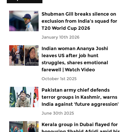
Shubman Gill breaks silence on
exclusion from India’s squad for
T20 World Cup 2026
January 10th 2026
Indian woman Ananya Joshi
leaves US after job hunt
struggles, shares emotional
farewell | Watch Video
October 1st 2025
Pakistan army chief defends
terror groups in Kashmir, warns
India against ‘future aggression’
June 30th 2025
Kerala group in Dubai flayed for
honouring Shahid Afridi amid his