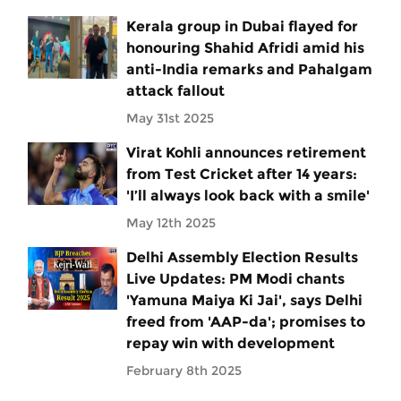
Kerala group in Dubai flayed for
honouring Shahid Afridi amid his
anti-India remarks and Pahalgam
attack fallout
May 31st 2025
Virat Kohli announces retirement
from Test Cricket after 14 years:
'I’ll always look back with a smile'
May 12th 2025
Delhi Assembly Election Results
Live Updates: PM Modi chants
'Yamuna Maiya Ki Jai', says Delhi
freed from 'AAP-da'; promises to
repay win with development
February 8th 2025