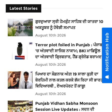
Latest Stories
ਗੁਰਦੁਆਰਾ ਸ੍ਰੀ ਹੇਮਕੁੰਟ ਸਾਹਿਬ ਦੀ ਯਾਤਰਾ 10
ਅਕਤੂਬਰ ਨੂੰ ਹੋਵੇਗੀ ਸਮਾਪਤ
Notification Hub
August 10th 2026
Terror plot foiled in Punjab : ਪੰਜਾਬ
’ਚ ਅੱਤਵਾਦੀ ਸਾਜਿਸ਼ ਨਾਕਾਮ; BKI ਮਾਡਿਊਲ
ਦਾ ਅੱਤਵਾਦੀ ਗ੍ਰਿਫਤਾਰ, ਹੈਂਡ ਗ੍ਰੇਨੇਡ ਬਰਾਮਦ
August 10th 2026
ਪਿਆਰ ਦਾ ਖ਼ੌਫ਼ਨਾਕ ਅੰਤ! 19 ਸਾਲਾ ਕੁੜੀ ਦਾ
ਬੇਰਹਿਮੀ ਨਾਲ ਕਤਲ ਕਰਕੇ ਭੱਜ ਰਿਹਾ ਸੀ ਭਾਰਤੀ
ਵਿਦਿਆਰਥੀ , ਏਅਰਪੋਰਟ ਤੋਂ ਕਾਬੂ!
August 10th 2026
Punjab Vidhan Sabha Monsoon
Session Live Updates : ਸਦਨ ਦੀ