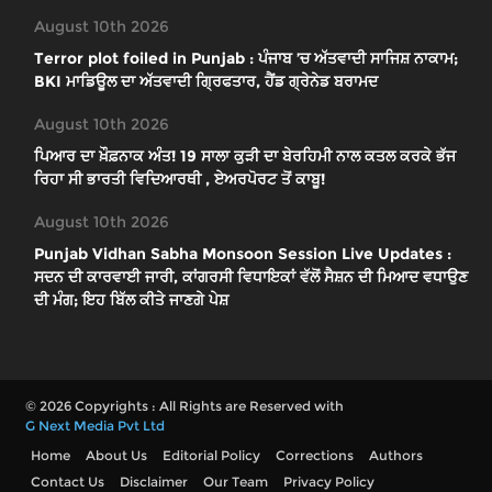
August 10th 2026
Terror plot foiled in Punjab : ਪੰਜਾਬ ’ਚ ਅੱਤਵਾਦੀ ਸਾਜਿਸ਼ ਨਾਕਾਮ;
BKI ਮਾਡਿਊਲ ਦਾ ਅੱਤਵਾਦੀ ਗ੍ਰਿਫਤਾਰ, ਹੈਂਡ ਗ੍ਰੇਨੇਡ ਬਰਾਮਦ
August 10th 2026
ਪਿਆਰ ਦਾ ਖ਼ੌਫ਼ਨਾਕ ਅੰਤ! 19 ਸਾਲਾ ਕੁੜੀ ਦਾ ਬੇਰਹਿਮੀ ਨਾਲ ਕਤਲ ਕਰਕੇ ਭੱਜ
ਰਿਹਾ ਸੀ ਭਾਰਤੀ ਵਿਦਿਆਰਥੀ , ਏਅਰਪੋਰਟ ਤੋਂ ਕਾਬੂ!
August 10th 2026
Punjab Vidhan Sabha Monsoon Session Live Updates :
ਸਦਨ ਦੀ ਕਾਰਵਾਈ ਜਾਰੀ, ਕਾਂਗਰਸੀ ਵਿਧਾਇਕਾਂ ਵੱਲੋਂ ਸੈਸ਼ਨ ਦੀ ਮਿਆਦ ਵਧਾਉਣ
ਦੀ ਮੰਗ; ਇਹ ਬਿੱਲ ਕੀਤੇ ਜਾਣਗੇ ਪੇਸ਼
© 2026 Copyrights : All Rights are Reserved with
G Next Media Pvt Ltd
Home
About Us
Editorial Policy
Corrections
Authors
Contact Us
Disclaimer
Our Team
Privacy Policy