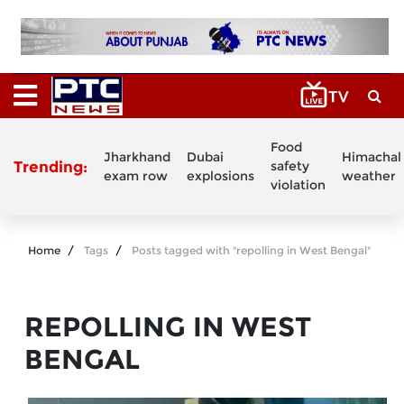
Food
Jharkhand
Dubai
Himachal
Trending:
safety
exam row
explosions
weather
violation
Home
Tags
Posts tagged with "repolling in West Bengal"
REPOLLING IN WEST
BENGAL