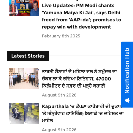
Live Updates: PM Modi chants
'Yamuna Maiya Ki Jai', says Delhi
freed from 'AAP-da'; promises to
repay win with development
February 8th 2025
Notification Hub
Latest Stories
ਭਾਰਤੀ ਸੈਨਾਵਾਂ ਦੇ ਮਹਿਲਾ ਦਲ ਨੇ ਸਮੁੰਦਰ ਦਾ
ਚੱਕਰ ਲਾ ਕੇ ਰਚਿਆ ਇਤਿਹਾਸ, 47000
ਕਿਲੋਮੀਟਰ ਦੇ ਸਫ਼ਰ ਦੀ ਪੜ੍ਹੋ ਕਹਾਣੀ
August 9th 2026
Kapurthala ’ਚ ਕੱਪੜਾ ਕਾਰੋਬਾਰੀ ਦੀ ਦੁਕਾਨ
’ਤੇ ਅੰਨ੍ਹੇਵਾਹ ਫਾਇਰਿੰਗ; ਇਲਾਕੇ ’ਚ ਦਹਿਸ਼ਤ ਦਾ
ਮਾਹੌਲ
August 9th 2026