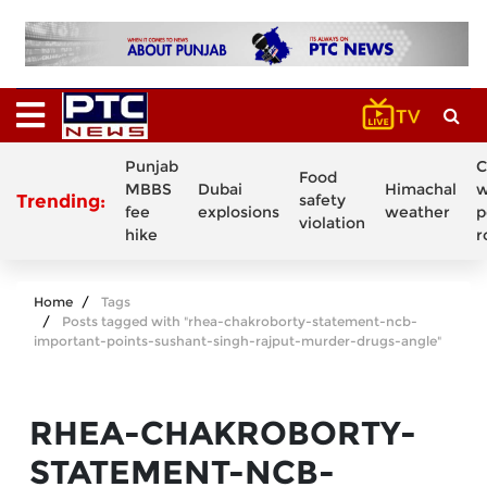
Punjab
C
Food
MBBS
Dubai
Himachal
w
Trending:
safety
fee
explosions
weather
p
violation
hike
r
Home
Tags
Posts tagged with "rhea-chakroborty-statement-ncb-
important-points-sushant-singh-rajput-murder-drugs-angle"
RHEA-CHAKROBORTY-
STATEMENT-NCB-