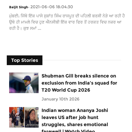
2021-06-06 18:04:30
Baljit Singh
-
ਮੁੰਬਈ: ਜਿੱਥੇ ਇੱਕ ਪਾਸੇ ਸੁਸ਼ਾਂਤ ਸਿੰਘ ਰਾਜਪੂਤ ਦੀ ਪਹਿਲੀ ਬਰਸੀ ਨੇੜੇ ਆ ਰਹੀ ਹੈ
ਉਥੇ ਹੀ ਮਾਮਲੇ ਵਿਚ ਹੁਣ ਐੱਨਸੀਬੀ ਇੱਕ ਵਾਰ ਫਿਰ ਤੋਂ ਹਰਕਤ ਵਿਚ ਨਜ਼ਰ ਆ
ਰਹੀ ਹੈ। ਕੁਝ ਸਮਾਂ ...
Top Stories
Shubman Gill breaks silence on
exclusion from India’s squad for
T20 World Cup 2026
January 10th 2026
Indian woman Ananya Joshi
leaves US after job hunt
struggles, shares emotional
farewell | Watch Video