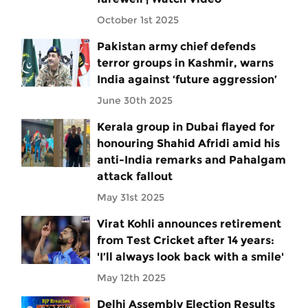
October 1st 2025
Pakistan army chief defends
terror groups in Kashmir, warns
India against ‘future aggression’
June 30th 2025
Kerala group in Dubai flayed for
honouring Shahid Afridi amid his
anti-India remarks and Pahalgam
attack fallout
May 31st 2025
Virat Kohli announces retirement
from Test Cricket after 14 years:
'I’ll always look back with a smile'
May 12th 2025
Delhi Assembly Election Results