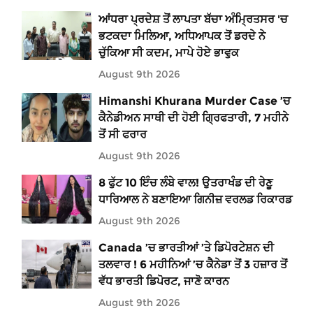
ਆਂਧਰਾ ਪ੍ਰਦੇਸ਼ ਤੋਂ ਲਾਪਤਾ ਬੱਚਾ ਅੰਮ੍ਰਿਤਸਰ 'ਚ
ਭਟਕਦਾ ਮਿਲਿਆ, ਅਧਿਆਪਕ ਤੋਂ ਡਰਦੇ ਨੇ
ਚੁੱਕਿਆ ਸੀ ਕਦਮ, ਮਾਪੇ ਹੋਏ ਭਾਵੁਕ
August 9th 2026
Himanshi Khurana Murder Case ’ਚ
ਕੈਨੇਡੀਅਨ ਸਾਥੀ ਦੀ ਹੋਈ ਗ੍ਰਿਫਤਾਰੀ, 7 ਮਹੀਨੇ
ਤੋਂ ਸੀ ਫਰਾਰ
August 9th 2026
8 ਫੁੱਟ 10 ਇੰਚ ਲੰਬੇ ਵਾਲ! ਉਤਰਾਖੰਡ ਦੀ ਰੇਣੂ
ਧਾਰਿਆਲ ਨੇ ਬਣਾਇਆ ਗਿਨੀਜ਼ ਵਰਲਡ ਰਿਕਾਰਡ
August 9th 2026
Canada ’ਚ ਭਾਰਤੀਆਂ ’ਤੇ ਡਿਪੋਰਟੇਸ਼ਨ ਦੀ
ਤਲਵਾਰ ! 6 ਮਹੀਨਿਆਂ ’ਚ ਕੈਨੇਡਾ ਤੋਂ 3 ਹਜ਼ਾਰ ਤੋਂ
ਵੱਧ ਭਾਰਤੀ ਡਿਪੋਰਟ, ਜਾਣੋ ਕਾਰਨ
August 9th 2026