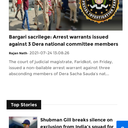
Bargari sacrilege: Arrest warrants issued
against 3 Dera national committee members
2021-07-24 13:08:26
Rajan Nath
-
The court of judicial magistrate, Faridkot, on Friday,
issued a non-bailable arrest warrant against three
absconding members of Dera Sacha Sauda’s nat...
Top Stories
Shubman Gill breaks silence on
exclusion from India’s squad for