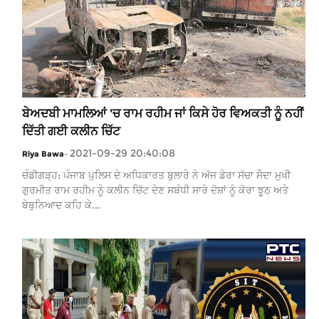
ਬੇਅਦਬੀ ਮਾਮਲਿਆਂ 'ਚ ਰਾਮ ਰਹੀਮ ਜਾਂ ਕਿਸੇ ਹੋਰ ਵਿਅਕਤੀ ਨੂੰ ਨਹੀਂ
ਦਿੱਤੀ ਗਈ ਕਲੀਨ ਚਿੱਟ
2021-09-29 20:40:08
Riya Bawa
-
ਚੰਡੀਗੜ੍ਹ: ਪੰਜਾਬ ਪੁਲਿਸ ਦੇ ਅਧਿਕਾਰਤ ਬੁਲਾਰੇ ਨੇ ਅੱਜ ਡੇਰਾ ਸੱਚਾ ਸੌਦਾ ਮੁਖੀ
ਗੁਰਮੀਤ ਰਾਮ ਰਹੀਮ ਨੂੰ ਕਲੀਨ ਚਿੱਟ ਦੇਣ ਸਬੰਧੀ ਸਾਰੇ ਦੋਸ਼ਾਂ ਨੂੰ ਕੋਰਾ ਝੂਠ ਅਤੇ
ਬੇਬੁਨਿਆਦ ਕਹਿ ਕੇ...