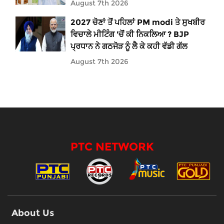
August 7th 2026
2027 ਚੋਣਾਂ ਤੋਂ ਪਹਿਲਾਂ PM modi ਤੇ ਸੁਖਬੀਰ
ਵਿਚਾਲੇ ਮੀਟਿੰਗ 'ਚੋਂ ਕੀ ਨਿਕਲਿਆ ? BJP
ਪ੍ਰਧਾਨ ਨੇ ਗਠਜੋੜ ਨੂੰ ਲੈ ਕੇ ਕਹੀ ਵੱਡੀ ਗੱਲ
August 7th 2026
PTC NETWORK
About Us