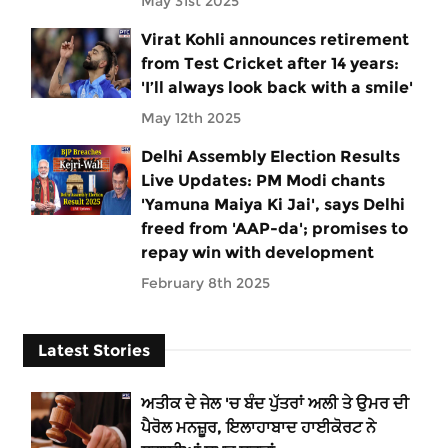
May 31st 2025
Virat Kohli announces retirement
from Test Cricket after 14 years:
'I’ll always look back with a smile'
May 12th 2025
Delhi Assembly Election Results
Live Updates: PM Modi chants
'Yamuna Maiya Ki Jai', says Delhi
freed from 'AAP-da'; promises to
repay win with development
February 8th 2025
Latest Stories
ਅਤੀਕ ਦੇ ਜੇਲ 'ਚ ਬੰਦ ਪੁੱਤਰਾਂ ਅਲੀ ਤੇ ਉਮਰ ਦੀ
ਪੈਰੋਲ ਮਨਜ਼ੂਰ, ਇਲਾਹਾਬਾਦ ਹਾਈਕੋਰਟ ਨੇ