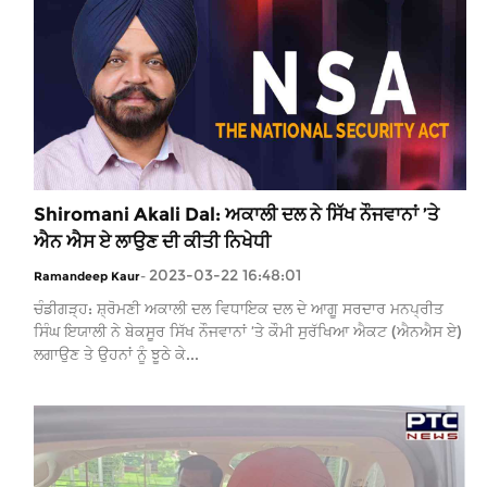
Shiromani Akali Dal: ਅਕਾਲੀ ਦਲ ਨੇ ਸਿੱਖ ਨੌਜਵਾਨਾਂ ’ਤੇ
ਐਨ ਐਸ ਏ ਲਾਉਣ ਦੀ ਕੀਤੀ ਨਿਖੇਧੀ
2023-03-22 16:48:01
Ramandeep Kaur
-
ਚੰਡੀਗੜ੍ਹ: ਸ਼੍ਰੋਮਣੀ ਅਕਾਲੀ ਦਲ ਵਿਧਾਇਕ ਦਲ ਦੇ ਆਗੂ ਸਰਦਾਰ ਮਨਪ੍ਰੀਤ
ਸਿੰਘ ਇਯਾਲੀ ਨੇ ਬੇਕਸੂਰ ਸਿੱਖ ਨੌਜਵਾਨਾਂ ’ਤੇ ਕੌਮੀ ਸੁਰੱਖਿਆ ਐਕਟ (ਐਨਐਸ ਏ)
ਲਗਾਉਣ ਤੇ ਉਹਨਾਂ ਨੂੰ ਝੂਠੇ ਕੇ...