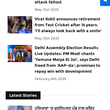
attack fallout
May 31st 2025
Virat Kohli announces retirement
from Test Cricket after 14 years:
'I’ll always look back with a smile'
May 12th 2025
Delhi Assembly Election Results
Live Updates: PM Modi chants
'Yamuna Maiya Ki Jai', says Delhi
freed from 'AAP-da'; promises to
repay win with development
February 8th 2025
Latest Stories
ਹਰਿਆਣਾ 'ਚ ਗੁਰਸਿਮਰਨ ਮੰਡ ਨਾਲ ਕਥਿਤ