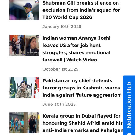
Shubman Gill breaks silence on
exclusion from India’s squad for
T20 World Cup 2026
January 10th 2026
Indian woman Ananya Joshi
leaves US after job hunt
struggles, shares emotional
farewell | Watch Video
October 1st 2025
Pakistan army chief defends
Notification Hub
terror groups in Kashmir, warns
India against ‘future aggression’
June 30th 2025
Kerala group in Dubai flayed for
honouring Shahid Afridi amid his
anti-India remarks and Pahalgam