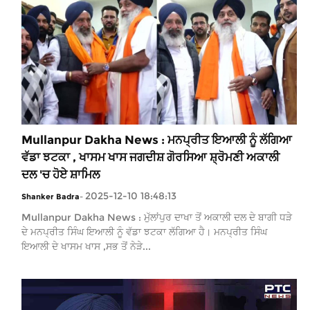
Mullanpur Dakha News : ਮਨਪ੍ਰੀਤ ਇਆਲੀ ਨੂੰ ਲੱਗਿਆ
ਵੱਡਾ ਝਟਕਾ , ਖਾਸਮ ਖਾਸ ਜਗਦੀਸ਼ ਗੋਰਸਿਆ ਸ਼੍ਰੋਮਣੀ ਅਕਾਲੀ
ਦਲ 'ਚ ਹੋਏ ਸ਼ਾਮਿਲ
2025-12-10 18:48:13
Shanker Badra
-
Mullanpur Dakha News : ਮੁੱਲਾਂਪੁਰ ਦਾਖਾ ਤੋਂ ਅਕਾਲੀ ਦਲ ਦੇ ਬਾਗੀ ਧੜੇ
ਦੇ ਮਨਪ੍ਰੀਤ ਸਿੰਘ ਇਆਲੀ ਨੂੰ ਵੱਡਾ ਝਟਕਾ ਲੱਗਿਆ ਹੈ। ਮਨਪ੍ਰੀਤ ਸਿੰਘ
ਇਆਲੀ ਦੇ ਖਾਸਮ ਖਾਸ ,ਸਭ ਤੋਂ ਨੇੜੇ...