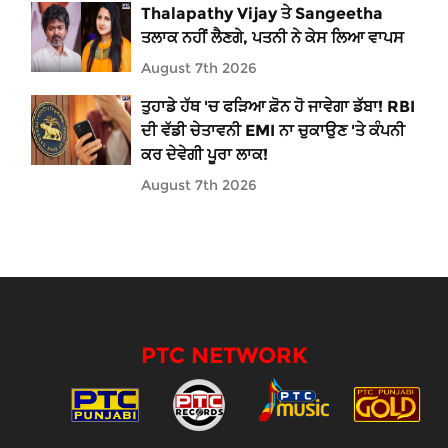
Thalapathy Vijay ਤੇ Sangeetha
ਤਲਾਕ ਨਹੀਂ ਲੈਣਗੇ, ਪਤਨੀ ਨੇ ਕੇਸ ਲਿਆ ਵਾਪਸ
August 7th 2026
ਤੁਹਾਡੇ ਹੱਥ 'ਚ ਫੜਿਆ ਫ਼ੋਨ ਹੋ ਜਾਵੇਗਾ ਡੱਬਾ! RBI
ਦੀ ਵੱਡੀ ਚੇਤਾਵਨੀ EMI ਨਾ ਚੁਕਾਉਣ 'ਤੇ ਕੰਪਨੀ
ਕਰ ਦੇਵੇਗੀ ਪੂਰਾ ਲਾਕ!
August 7th 2026
PTC NETWORK