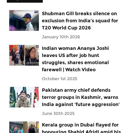
Shubman Gill breaks silence on
exclusion from India’s squad for
T20 World Cup 2026
January 10th 2026
Indian woman Ananya Joshi
leaves US after job hunt
struggles, shares emotional
farewell | Watch Video
October 1st 2025
Pakistan army chief defends
terror groups in Kashmir, warns
India against ‘future aggression’
June 30th 2025
Kerala group in Dubai flayed for
honouring Shahid Afridi amid his