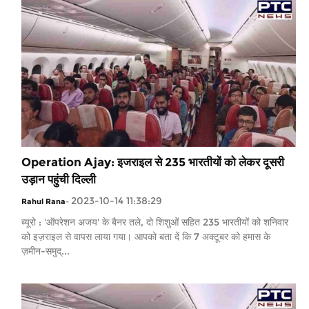
Operation Ajay: इजराइल से 235 भारतीयों को लेकर दूसरी
उड़ान पहुंची दिल्ली
2023-10-14 11:38:29
Rahul Rana
-
ब्यूरो : 'ऑपरेशन अजय' के बैनर तले, दो शिशुओं सहित 235 भारतीयों को शनिवार
को इज़राइल से वापस लाया गया। आपको बता दें कि 7 अक्टूबर को हमास के
ज़मीन-समुद्...