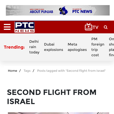
PM
On
Delhi
Dubai
Meta
foreign
sh
Trending:
rain
explosions
apologises
trip
pl
today
cost
fi
Home
Tags
Posts tagged with "Second flight from Israel"
SECOND FLIGHT FROM
ISRAEL