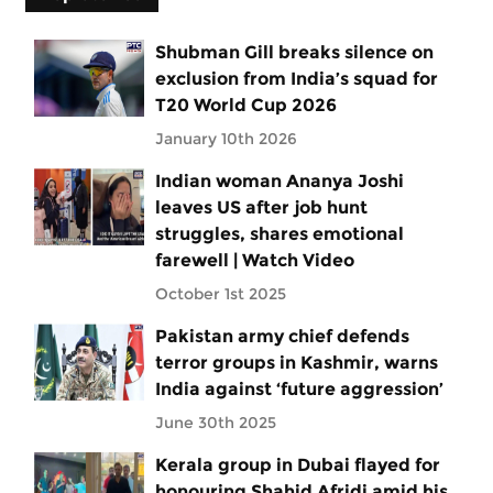
Shubman Gill breaks silence on
exclusion from India’s squad for
T20 World Cup 2026
January 10th 2026
Indian woman Ananya Joshi
leaves US after job hunt
struggles, shares emotional
farewell | Watch Video
October 1st 2025
Pakistan army chief defends
terror groups in Kashmir, warns
India against ‘future aggression’
June 30th 2025
Kerala group in Dubai flayed for
honouring Shahid Afridi amid his